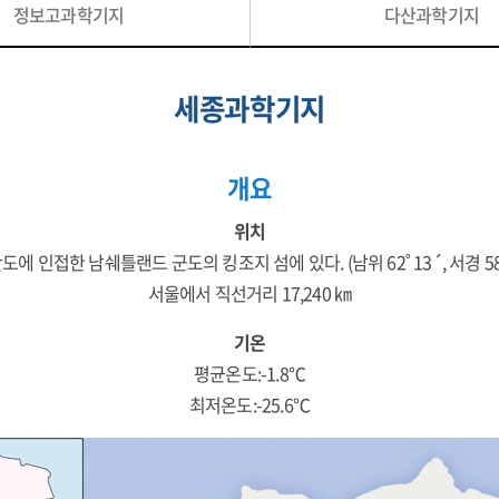
정보고과학기지
다산과학기지
세종과학기지
개요
위치
에 인접한 남쉐틀랜드 군도의 킹조지 섬에 있다. (남위 62˚ 13´, 서경 58˚
서울에서 직선거리 17,240 ㎞
기온
평균온도:-1.8℃
최저온도:-25.6℃