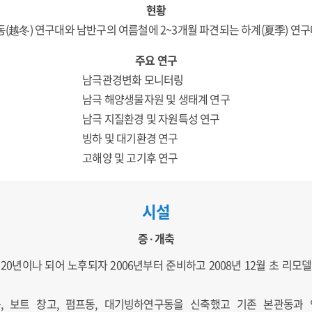
현황
동(越冬) 연구대와 남반구의 여름철에 2~3개월 파견되는 하계(夏季) 연구
주요 연구
남극관경변화 모니터링
남극 해양생물자원 및 생태계 연구
남극 지질환경 및 자원특성 연구
빙하 및 대기환경 연구
고해양 및 고기후 연구
시설
증 ∙ 개축
20년이나 되어 노후되자 2006년부터 준비하고 2008년 12월 초 리모델
동, 보트 창고, 펌프동, 대기빙하연구동을 신축했고 기존 본관동