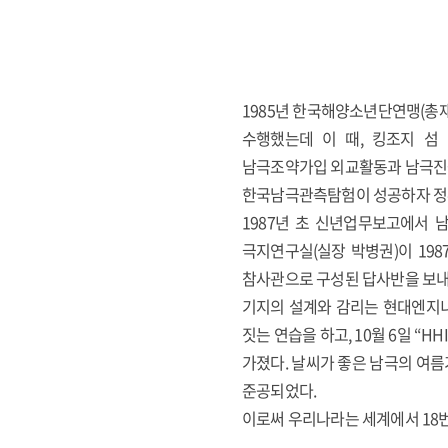
1985년 한국해양소년단연맹(총
수행했는데 이 때, 킹조지 
남극조약가입 외교활동과 남극진
한국남극관측탐험이 성공하자 정부는
1987년 초 신년업무보고에서
극지연구실(실장 박병권)이 19
참사관으로 구성된 답사반을 보내 
기지의 설계와 감리는 현대엔지니
짓는 연습을 하고, 10월 6일 “H
가졌다. 날씨가 좋은 남극의 여름
준공되었다.
이로써 우리나라는 세계에서 18