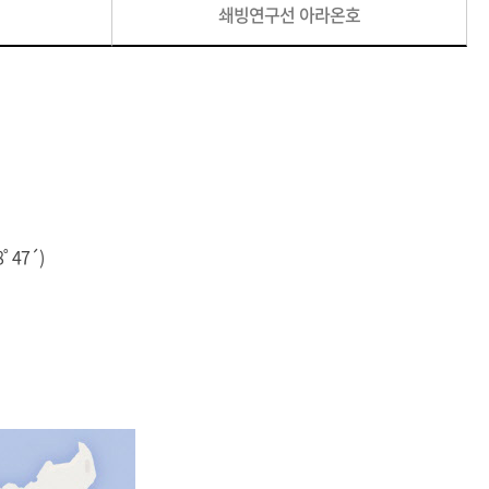
쇄빙연구선 아라온호
 47´)