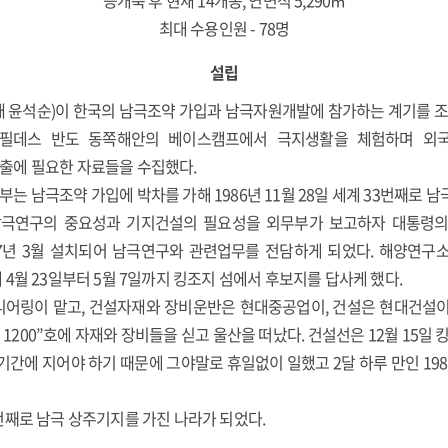
증개축 후 현재 14개동, 연면적 5,290㎡
최대 수용인원 - 78명
설립
재 윤석순)이 한국의 남극조약 가입과 남극자원개발에 참가하는 계기를
섬 필데스 반도 동쪽해안의 베이스캠프에서 극지생활을 체험하며 외
출에 필요한 자료들을 수집했다.
 남극조약 가입에 박차를 가해 1986년 11월 28일 세계 33번째로 
 남극연구의 중요성과 기지건설의 필요성을 외무부가 보고하자 대통령의
87년 3월 설치되어 남극연구와 관련업무를 전담하게 되었다. 해양연구
4월 23일부터 5월 7일까지 킹조지 섬에서 후보지를 답사케 했다.
어링이 맡고, 건설자재와 장비운반은 현대중공업이, 건설은 현대건설이 
HI 1200”호에 자재와 장비들을 싣고 울산을 떠났다. 건설선은 12월 15일
기간에 지어야 하기 때문에 그야말로 휴일없이 일했고 2달 하루 만인 1988
번째로 남극 상주기지를 가진 나라가 되었다.