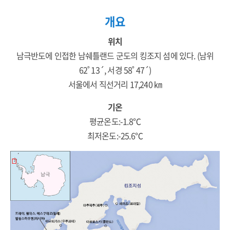
개요
위치
남극반도에 인접한 남쉐틀랜드 군도의 킹조지 섬에 있다. (남위
62˚ 13´, 서경 58˚ 47´)
서울에서 직선거리 17,240 ㎞
기온
평균온도:-1.8℃
최저온도:-25.6℃