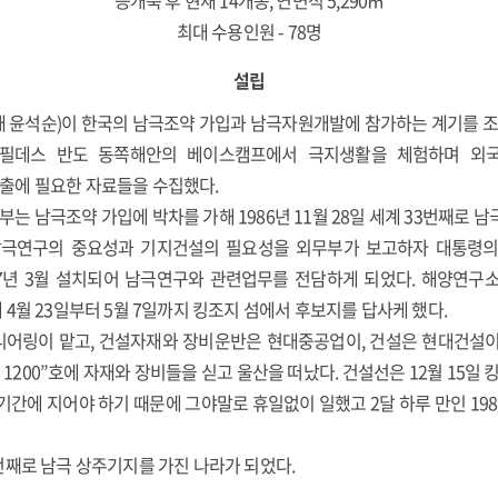
증개축 후 현재 14개동, 연면적 5,290㎡
최대 수용인원 - 78명
설립
재 윤석순)이 한국의 남극조약 가입과 남극자원개발에 참가하는 계기를
섬 필데스 반도 동쪽해안의 베이스캠프에서 극지생활을 체험하며 외
출에 필요한 자료들을 수집했다.
 남극조약 가입에 박차를 가해 1986년 11월 28일 세계 33번째로 
 남극연구의 중요성과 기지건설의 필요성을 외무부가 보고하자 대통령의
87년 3월 설치되어 남극연구와 관련업무를 전담하게 되었다. 해양연구
4월 23일부터 5월 7일까지 킹조지 섬에서 후보지를 답사케 했다.
어링이 맡고, 건설자재와 장비운반은 현대중공업이, 건설은 현대건설이 
HI 1200”호에 자재와 장비들을 싣고 울산을 떠났다. 건설선은 12월 15일
기간에 지어야 하기 때문에 그야말로 휴일없이 일했고 2달 하루 만인 1988
번째로 남극 상주기지를 가진 나라가 되었다.