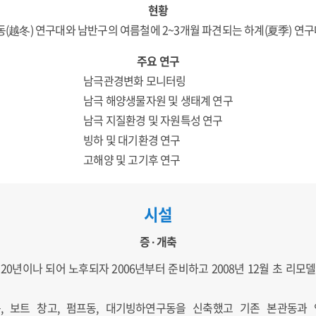
현황
동(越冬) 연구대와 남반구의 여름철에 2~3개월 파견되는 하계(夏季) 연구
주요 연구
남극관경변화 모니터링
남극 해양생물자원 및 생태계 연구
남극 지질환경 및 자원특성 연구
빙하 및 대기환경 연구
고해양 및 고기후 연구
시설
증 ∙ 개축
20년이나 되어 노후되자 2006년부터 준비하고 2008년 12월 초 리모델
동, 보트 창고, 펌프동, 대기빙하연구동을 신축했고 기존 본관동