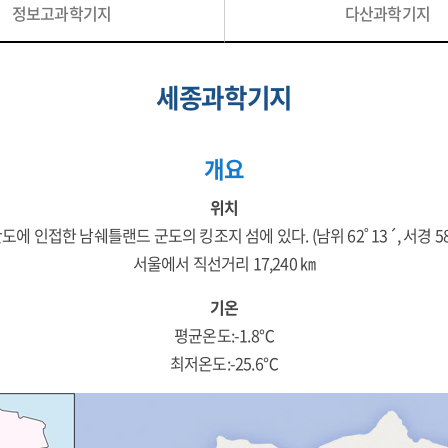
정보고과학기지
다산과학기지
세종과학기지
개요
위치
에 인접한 남쉐틀랜드 군도의 킹조지 섬에 있다. (남위 62˚ 13´, 서경 58˚
서울에서 직선거리 17,240 ㎞
기온
평균온도:-1.8℃
최저온도:-25.6℃