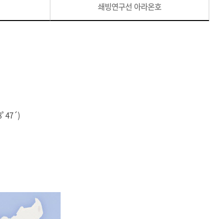
쇄빙연구선 아라온호
 47´)