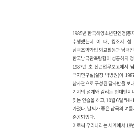
1985년 한국해양소년단연맹(총
수행했는데 이 때, 킹조지 
남극조약가입 외교활동과 남극진
한국남극관측탐험이 성공하자 정부는
1987년 초 신년업무보고에서
극지연구실(실장 박병권)이 19
참사관으로 구성된 답사반을 보내 
기지의 설계와 감리는 현대엔지니
짓는 연습을 하고, 10월 6일 “H
가졌다. 날씨가 좋은 남극의 여름
준공되었다.
이로써 우리나라는 세계에서 18