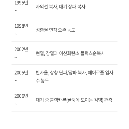
1995년
자외선 복사, 대기 장파 복사
~
1998년
성층권 연직 오존 농도
~
2002년
현열, 잠열과 이산화탄소 플럭스순복사
~
2005년
반사율, 상향 단파/장파 복사, 에어로졸 입사
~
수 농도
2006년
대기 중 블랙카본(굴뚝에 모이는 검댕) 관측
~