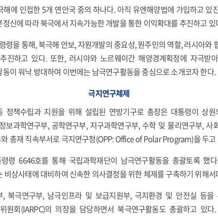
극해에 인접한 5개 연안국 중의 하나다. 아직 유엔해양법에 가입하고 있진
본정신에 따라 북극에서 지속가능한 개발을 통한 이익확대를 추진하고 있
령령을 통해, 북극해 안보, 자원개발의 중요성, 원주민의 역할, 러시아와 
 추진하고 있다. 또한, 러시아와 노르웨이간 해양경계획정에 자극받
활동이 워낙 방대하여 이번에는 남극연구활동을 중심으로 소개코자 한다.
극지연구체제
 정책수립과 지원을 위해 설립된 연방기구로 총장은 대통령이 상원
및 정보과학연구부, 공학연구부, 지구과학연구부, 수학 및 물리연구부, 사
 직속부서로 극지연구청(OPP: Office of Polar Program)을 두고
통령령 6646호를 통해 국립과학재단이 남극연구활동을 총괄토록 했
는 비상사태에 대비하여 신속한 의사결정을 위한 체제를 구축하기 위해서
 북극연구부, 남극인프라 및 보급지원부, 극지환경 및 안전실 등을
회(IARPC)의 의장을 담당하면서 북극연구활동도 총괄하고 있다.