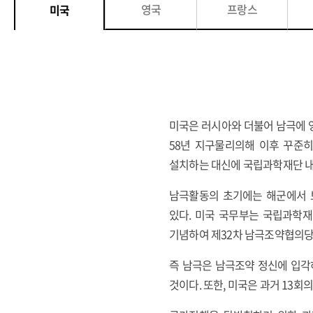
영국
프랑스
미국
미국은 러시아와 더불어 남극에 영
58년 지구물리의해 이후 꾸준히
설치하는 대신에 국립과학재단 내에 극
남극활동의 초기에는 해군에서 
있다. 미국 국무부는 국립과학재
기념하여 제32차 남극조약협의당
즉 남극은 남극조약 정신에 입각
것이다. 또한, 미국은 과거 13