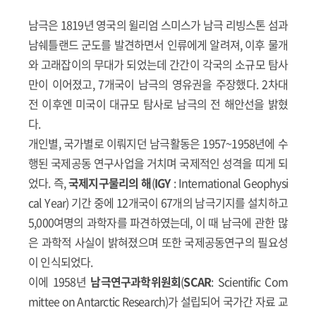
남극은 1819년 영국의 윌리엄 스미스가 남극 리빙스톤 섬과
남쉐틀랜드 군도를 발견하면서 인류에게 알려져, 이후 물개
와 고래잡이의 무대가 되었는데 간간이 각국의 소규모 탐사
만이 이어졌고, 7개국이 남극의 영유권을 주장했다. 2차대
전 이후엔 미국이 대규모 탐사로 남극의 전 해안선을 밝혔
다.
개인별, 국가별로 이뤄지던 남극활동은 1957~1958년에 수
행된 국제공동 연구사업을 거치며 국제적인 성격을 띠게 되
었다. 즉,
국제지구물리의 해
(
IGY
: International Geophysi
cal Year) 기간 중에 12개국이 67개의 남극기지를 설치하고
5,000여명의 과학자를 파견하였는데, 이 때 남극에 관한 많
은 과학적 사실이 밝혀졌으며 또한 국제공동연구의 필요성
이 인식되었다.
이에 1958년
남극연구과학위원회
(
SCAR
: Scientific Com
mittee on Antarctic Research)가 설립되어 국가간 자료 교