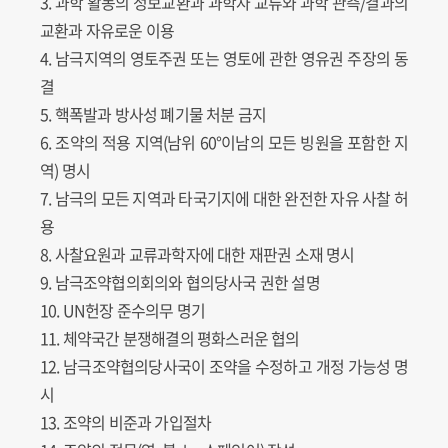
3. 과학 활동의 정보교환과 과학자 교류와 과학 관측/결과의
교환과 자유로운 이용
4. 남극지역의 영토주권 또는 영토에 관한 영유권 주장의 동
결
5. 핵폭발과 방사성 폐기물 처분 금지
6. 조약의 적용 지역(남위 60°이남의 모든 빙원을 포함한 지
역) 명시
7. 남극의 모든 지역과 타국기지에 대한 완전한 자유 사찰 허
용
8. 사찰요원과 교류과학자에 대한 재판권 소재 명시
9. 남극조약협의회의와 협의당사국 권한 설명
10. UN헌장 준수의무 명기
11. 체약국간 분쟁해결의 평화스러운 협의
12. 남극조약협의당사국이 조약을 수정하고 개정 가능성 명
시
13. 조약의 비준과 가입절차