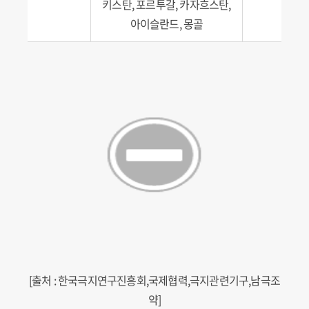
키스탄, 포르투갈, 카자흐스탄,
아이슬란드, 몽골
[출처 : 한국극지연구진흥회,국제협력,극지관련기구,남극조
약]