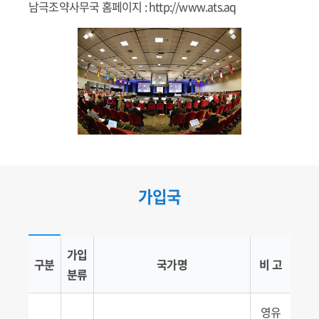
남극조약사무국 홈페이지 :
http://www.ats.aq
가입국
가입국 현황
가입
구분
국가명
비 고
분류
영유