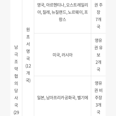
영국, 아르헨티나, 오스트레일리
권 주
아, 칠레, 뉴질랜드, 노르웨이, 프
장
랑스
7개
국
원
초
영유
서
남
권 유
명
극
미국, 러시아
보
국
조
2개
(12
약
국
개
협
국)
영유
의
권 비
당
일본, 남아프리카공화국, 벨기에
주장
사
3개
국
국
(29