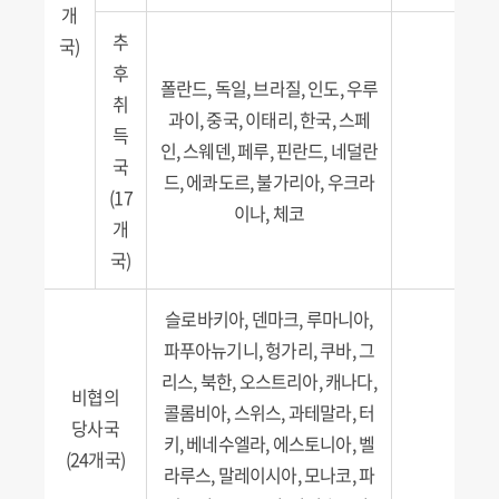
개
추
국)
후
폴란드, 독일, 브라질, 인도, 우루
취
과이, 중국, 이태리, 한국, 스페
득
인, 스웨덴, 페루, 핀란드, 네덜란
국
드, 에콰도르, 불가리아, 우크라
(17
이나, 체코
개
국)
슬로바키아, 덴마크, 루마니아,
파푸아뉴기니, 헝가리, 쿠바, 그
리스, 북한, 오스트리아, 캐나다,
비협의
콜롬비아, 스위스, 과테말라, 터
당사국
키, 베네수엘라, 에스토니아, 벨
(24개국)
라루스, 말레이시아, 모나코, 파