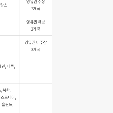
영유권 주장
프랑스
7개국
영유권 유보
2개국
영유권 비주장
3개국
웨덴, 페루,
 북한,
에스토니아,
이슬란드,