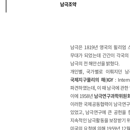
남극조약
남극은 1819년 영국의 윌리엄
무대가 되었는데 간간이 각국의 
남극의 전 해안선을 밝혔다.
개인별, 국가별로 이뤄지던 남극
국제지구물리의 해
(
IGY
: Inte
파견하였는데, 이 때 남극에 관
이에 1958년
남극연구과학위원
이러한 국제공동협력이 남극연구를
있었고, 남극연구에 큰 공헌을 
지속적인 남극활동을 보장받기 위
미국의 요청에 의해 1959년 1