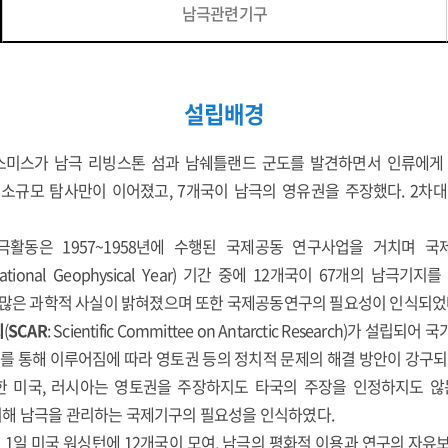
남극관련기구
설립배경
 스미스가 남극 리빙스톤 섬과 남쉐틀랜드 군도를 발견하면서 인류에게
소규모 탐사만이 이어졌고, 7개국이 남극의 영유권을 주장했다. 2차
활동은 1957~1958년에 수행된 국제공동 연구사업을 거치며 국
rnational Geophysical Year) 기간 중에 12개국이 67개의 남극
한 많은 과학적 사실이 밝혀졌으며 또한 국제공동연구의 필요성이 인식되었
회
(
SCAR
: Scientific Committee on Antarctic Research)가 
 통해 이루어짐에 따라 영토권 등의 정치적 문제의 해결 방안이 강구되
한 미국, 러시아는 영토권을 주장하지도 타국의 주장을 인정하지도 않
해 남극을 관리하는 국제기구의 필요성을 인식하였다.
2월 1일 미국 워싱턴에 12개국이 모여, 남극의 평화적 이용과 연구의 자유