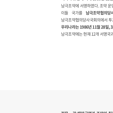
남극조약에 서명하였다. 조약 운
이들 국가를
남극조약협의당
남극조약협의당사국회의에서 투표
우리나라는 1986년 11월 28일
남극조약에는 현재 12개 서명국과