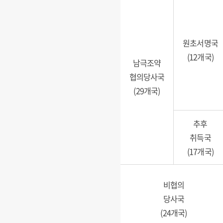
원초서명국
(12개국)
남극조약
협의당사국
(29개국)
추후
취득국
(17개국)
비협의
당사국
(24개국)