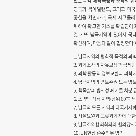
전문 – 각 체약국명과 조약의 취
영국과 북아일랜드, 그리고 미국
공헌을 확인하고, 국제 지구물리
위하여 확고한 기초를 확립함이 
것과 또 남극지역에 있어서 국제
확신하여, 다음과 같이 협정한다(이
1. 남극지역의 평화적 목적의 과
2. 과학조사의 자유보장과 국제협
3. 과학 활동의 정보교환과 과학
4. 남극지역의 영토주권 또는 영
5. 핵폭발과 방사성 폐기물 처분 
6. 조약의 적용 지역(남위 60°이
7. 남극의 모든 지역과 타국기지
8. 사찰요원과 교류과학자에 대한
9. 남극조약협의회의와 협의당사
10. UN헌장 준수의무 명기