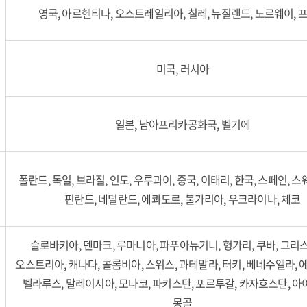
영국, 아르헨티나, 오스트레일리아, 칠레, 뉴질랜드, 노르웨이, 
미국, 러시아
일본, 남아프리카공화국, 벨기에
폴란드, 독일, 브라질, 인도, 우루과이, 중국, 이태리, 한국, 스페인, 스
핀란드, 네덜란드, 에콰도르, 불가리아, 우크라이나, 체코
슬로바키아, 덴마크, 루마니아, 파푸아뉴기니, 헝가리, 쿠바, 그리스,
오스트리아, 캐나다, 콜롬비아, 스위스, 과테말라, 터키, 베네수엘라, 
벨라루스, 말레이시아, 모나코, 파키스탄, 포르투갈, 카자흐스탄, 아
몽골