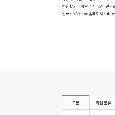
전원합의제 채택: 남극조약 관련
남극조약사무국 홈페이지 :
http:
가입국 현황
구분
가입 분류