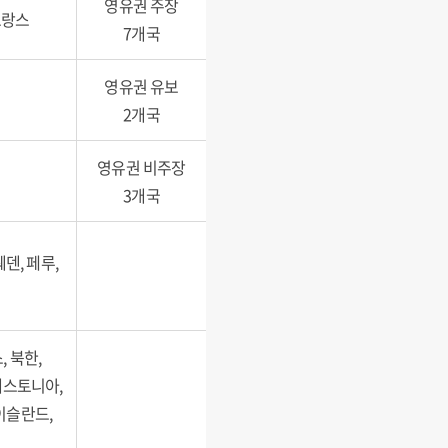
영유권 주장
프랑스
7개국
영유권 유보
2개국
영유권 비주장
3개국
웨덴, 페루,
 북한,
에스토니아,
이슬란드,