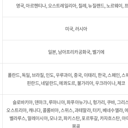
영국, 아르헨티나, 오스트레일리아, 칠레, 뉴질랜드, 노르웨이, 
미국, 러시아
일본, 남아프리카공화국, 벨기에
폴란드, 독일, 브라질, 인도, 우루과이, 중국, 이태리, 한국, 스페인, 스
핀란드, 네덜란드, 에콰도르, 불가리아, 우크라이나, 체코
슬로바키아, 덴마크, 루마니아, 파푸아뉴기니, 헝가리, 쿠바, 그리스,
오스트리아, 캐나다, 콜롬비아, 스위스, 과테말라, 터키, 베네수엘라, 
벨라루스, 말레이시아, 모나코, 파키스탄, 포르투갈, 카자흐스탄, 아
몽골