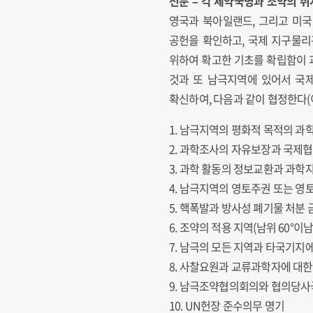
전문 – 각 체약국명과 조약의 취
영국과 북아일랜드, 그리고 미국
공헌을 확인하고, 국제 지구물리
위하여 확고한 기초를 확립함이 
것과 또 남극지역에 있어서 국제
확신하여, 다음과 같이 협정한다(이
1. 남극지역의 평화적 목적의 과
2. 과학조사의 자유보장과 국제협
3. 과학 활동의 정보교환과 과학
4. 남극지역의 영토주권 또는 영
5. 핵폭발과 방사성 폐기물 처분 
6. 조약의 적용 지역(남위 60°이
7. 남극의 모든 지역과 타국기지
8. 사찰요원과 교류과학자에 대한
9. 남극조약협의회의와 협의당사
10. UN헌장 준수의무 명기