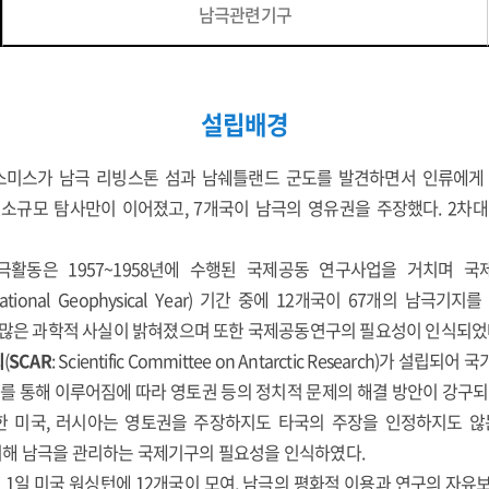
남극관련기구
설립배경
 스미스가 남극 리빙스톤 섬과 남쉐틀랜드 군도를 발견하면서 인류에게
소규모 탐사만이 이어졌고, 7개국이 남극의 영유권을 주장했다. 2차
활동은 1957~1958년에 수행된 국제공동 연구사업을 거치며 국
rnational Geophysical Year) 기간 중에 12개국이 67개의 남극
한 많은 과학적 사실이 밝혀졌으며 또한 국제공동연구의 필요성이 인식되었
회
(
SCAR
: Scientific Committee on Antarctic Research)가 
 통해 이루어짐에 따라 영토권 등의 정치적 문제의 해결 방안이 강구되
한 미국, 러시아는 영토권을 주장하지도 타국의 주장을 인정하지도 않
해 남극을 관리하는 국제기구의 필요성을 인식하였다.
2월 1일 미국 워싱턴에 12개국이 모여, 남극의 평화적 이용과 연구의 자유