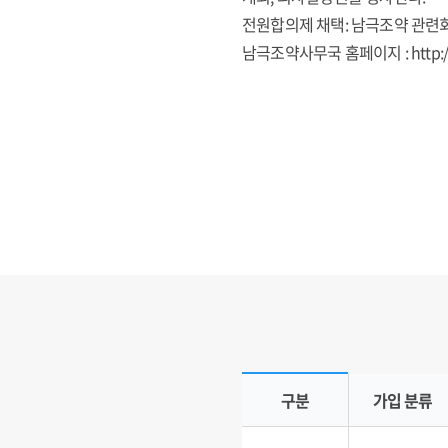
전원합의제 채택: 남극조약 관련
남극조약사무국 홈페이지 :
http:
가입국 현황
구분
가입 분류