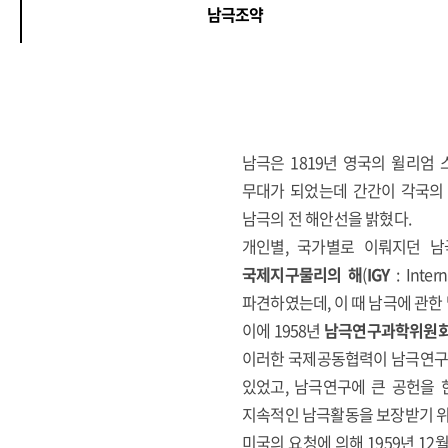
남극조약
남극은 1819년 영국의 윌리엄
무대가 되었는데 간간이 각국의 
남극의 전 해안선을 밝혔다.
개인별, 국가별로 이뤄지던 남극
국제지구물리의 해
(
IGY
: Inte
파견하였는데, 이 때 남극에 관
이에 1958년
남극연구과학위원
이러한 국제공동협력이 남극연구를
있었고, 남극연구에 큰 공헌을 
지속적인 남극활동을 보장받기 위
미국의 요청에 의해 1959년 1