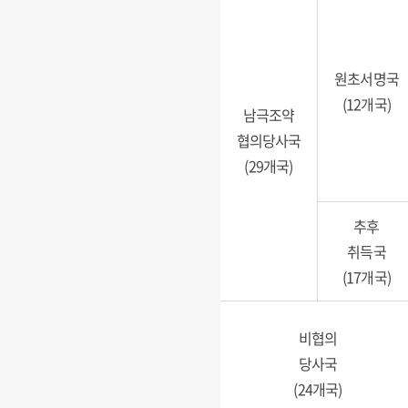
원초서명국
(12개국)
남극조약
협의당사국
(29개국)
추후
취득국
(17개국)
비협의
당사국
(24개국)