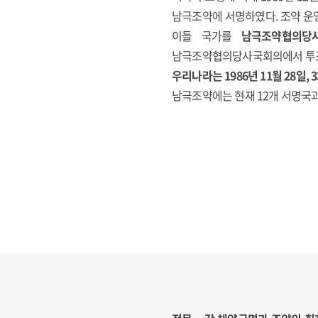
남극조약에 서명하였다. 조약 운
이들 국가를
남극조약협의당
남극조약협의당사국회의에서 투표
우리나라는 1986년 11월 28일
남극조약에는 현재 12개 서명국과