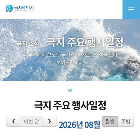
극지 주요 행사일정
극지 소식
각 부처에서 보도한 극지권의 새로운 소식을 모아
보여드립니다.
극지 주요 행사일정
이번 달
월별
주별
2026년 08월