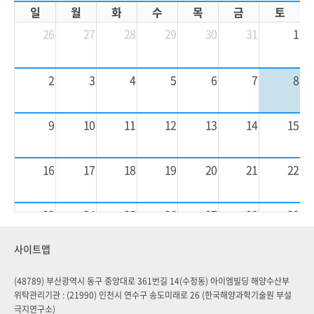
일
월
화
수
목
금
토
26
27
28
29
30
31
1
2
3
4
5
6
7
8
9
10
11
12
13
14
15
16
17
18
19
20
21
22
23
24
25
26
27
28
29
사이트맵
30
31
1
2
3
4
5
(48789) 부산광역시 동구 중앙대로 361번길 14(수정동) 아이엠빌딩 해양수산부
위탁관리기관 : (21990) 인천시 연수구 송도미래로 26 (한국해양과학기술원 부설
극지연구소)