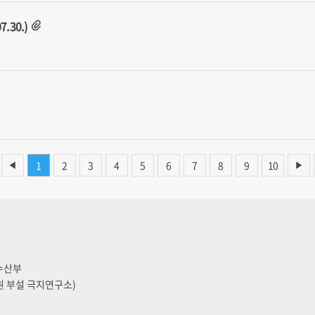
.30.)
1
2
3
4
5
6
7
8
9
10
◀
▶
양수산부
원 부설 극지연구소)