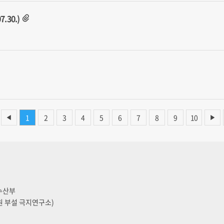
.30.)
1
2
3
4
5
6
7
8
9
10
◀
▶
양수산부
원 부설 극지연구소)