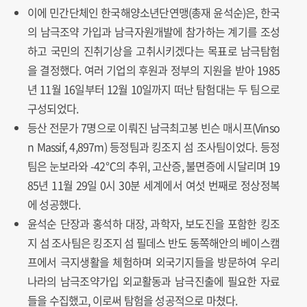
이에 민간단체인 한국해양소년단연맹(총재 윤석순)은, 한국
의 남극조약 가입과 남극자원개발에 참가하는 계기를 조성
하고 국민의 진취기상을 고취시키겠다는 목표로 남극탐험
을 결정했다. 여러 기업의 후원과 정부의 지원을 받아 1985
년 11월 16일부터 12월 10일까지 떠난 탐험대는 두 팀으로
구성되었다.
등산 전문가 7명으로 이뤄진 남극최고봉 빈슨 매시프(Vinso
n Massif, 4,897m) 등정팀과 킹조지 섬 조사팀이었다. 등정
팀은 눈보라와 -42℃의 추위, 고산증, 불면증에 시달리며 19
85년 11월 29일 0시 30분 세계에서 여섯 번째로 정상정복
에 성공했다.
윤석순 단장과 홍석하 대장, 과학자, 보도진을 포함한 킹조
지 섬 조사팀은 킹조지 섬 필데스 반도 동쪽해안의 베이스캠
프에서 극지생활을 체험하며 외국기지들을 방문하여 우리
나라의 남극조약가입 외교활동과 남극진출에 필요한 자료
들을 수집했고, 이로써 탐험을 성공적으로 마쳤다.