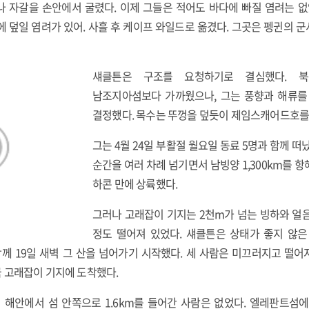
 자갈을 손안에서 굴렸다. 이제 그들은 적어도 바다에 빠질 염려는 없
에 덮일 염려가 있어. 사흘 후 케이프 와일드로 옮겼다. 그곳은 펭귄의 
섀클튼은 구조를 요청하기로 결심했다. 
남조지아섬보다 가까웠으나, 그는 풍향과 해류
결정했다. 목수는 뚜껑을 덮듯이 제임스캐어드호를
그는 4월 24일 부활절 월요일 동료 5명과 함께 
순간을 여러 차례 넘기면서 남빙양 1,300km를 항
하콘 만에 상륙했다.
그러나 고래잡이 기지는 2천m가 넘는 빙하와 얼음
정도 떨어져 있었다. 섀클튼은 상태가 좋지 않은
께 19일 새벽 그 산을 넘어가기 시작했다. 세 사람은 미끄러지고 떨
 고래잡이 기지에 도착했다.
 해안에서 섬 안쪽으로 1.6km를 들어간 사람은 없었다. 엘레판트섬에 