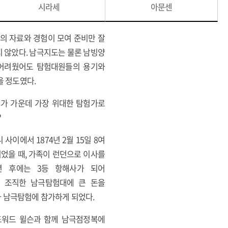
시라세
아문센
간의 자료와 경험이 모여 준비만 잘
지 않았다. 남극지도는 물론 남빙양
고 어려웠어도 탐험대원들의 용기와
을 정도였다.
험가 가운데 가장 위대한 탐험가로
?
이에서 1874년 2월 15일 8여
이었을 때, 가족이 런던으로 이사를
년 후에는 3등 항해사가 되어
이 조직한 남극탐험대에 큰 돈을
1차 남극탐험에 참가하게 되었다.
드워드 윌슨과 함께 남극점정복에