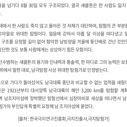
울을 넘기다 8월 30일 모두 구조되었다. 결국 섀클튼은 한 사람도 잃
.
태에서 한 사람도 죽지 않고 돌아온 것 자체가 대단하여, 탐험의 큰 부분
야말로 위대한 탐험이다. 얼음에 갇혀서 아홉 달 이상을 떠다녔고 
. 구조를 요청할 길이 없어 험악한 남빙양을 겨울에 돛단배로 건넌 것만
횡단한 것도 보통 사람에게는 상상하기 힘든 모험이다.
선수범하는 섀클튼의 용기와 인내력과 통솔력, 한 마디로 그의 능력은 보
 위에서 말한 대로, 남극탐험 사상 위대한 탐험가로 인정받는다.
으로 가다가 돌아섰어도 남극대륙 종단과 비교할 수 없는 업적을 세웠
은 1921년부터 대서양쪽 남극대륙의 해안 3,200 km를 탐험할 계
 새벽 남조지아섬에 정박했던 탐험선에서 심장마비로 세상을 떠나면서 남
험가의 부인답게 특별히 요청해 남 조지아섬에 묻었다.
[출처 : 한국극지연구진흥회,극지진출사,극지탐험가]