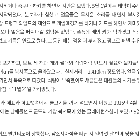
시키거나 축구나 하키를 하면서 시간을 보냈다. 5월 1일에는 태양이 수
시작되었다. 눈보라가 심했고 얼음들은 무서운 소리를 내면서 부서
장 프랭크 와일드의 제안으로 개썰매경기를 하거나 카드를 하면서 재미
올랐으나 얼음을 빠져나갈 희망은 없었다. 폭풍에 배의 키가 망가졌고 식
고 기름은 연료로 썼다. 그 동안 배는 점점 더 부서졌고 펌프로 퍼낼 수 
를 포기하고, 보트 세 척과 개와 썰매와 식량처럼 반드시 필요한 물자들
17km를 북서쪽으로 올라왔으나，실제거리는 2,410km 정도였다. 얼음
옮기면서 북쪽으로 떠갔다. 식량이 부족했어도 섀클톤은 대원들의 사기를 
침내 11월 21일 가라앉았다.
과 해표와 해표뱃속에서 물고기를 꺼내 먹으면서 버텼고 1916년 4월
 낮에는 남쉐틀랜드 군도의 가장 북서쪽에 있는 클래어런스섬이 보였고 9
이프 발렌티노에 상륙했다. 남조지아섬을 떠난 지 열여섯 달 반에 땅을 밟