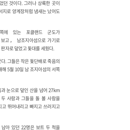
었던 것이다. 그러나 상륙한 곳이
군서지로 양계장처럼 냄새는 났어도
북쪽에 있는 포클랜드 군도가
를 보고， 남조지아섬으로 가기로
 판자로 덮었고 돛대를 세웠다.
떠났다. 그들은 작은 돛단배로 죽음의
해해 5월 10일 남 조지아섬의 서쪽
과 눈으로 덮인 산을 넘어 27km
 두 사람과 그들을 돌 볼 사람을
어지고 뛰어내리고 빠지고 쓰러지고
남아 있던 22명은 보트 두 척을