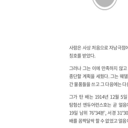
사람은 사상 처음으로 자남극점에
칭호를 받았다.
그러나 그는 이에 만족하지 않고 1
종단할 계획을 세웠다. 그는 웨
간 물품들을 쓰고 그 다음에는 다
그가 탄 배는 1914년 12월 
탐험선 엔듀어런스호는 곧 얼음에
19일 남위 76°34분’, 서경 
배를 꼼짝달싹 할 수 없었고 얼음