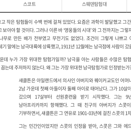
스코트
스웨덴탐험대
 크고 작은 탐험들이 수백 번에 걸쳐 있었다. 요즘은 과학이 발달했고 그
 보아야 할 것이다. 그러나 이른 바 ‘영웅들의 시대’ 와 그 전까지는 그렇
 나무로 만든 배가 전부였고 무전기도 없었다. 조건이 그렇게 나쁘
세기 말에는 남극대륙에 상륙했고, 1911년 12월에는 남극점에 사람이 갔
운데 누가 가장 위대한 탐험가일까? 남극을 아는 사람들은 수많은 탐
22)을 꼽는데 주저하지 않는다. 왜 그는 가장 위대한 남극탐험가로 인정받는가
섀클튼은 아일랜드에서 의사인 아버지와 퀘이커교도인 어머니 사
2남 가운데 첫째 아들이자 둘째 아이로 태어났다. 그가 10살
갔으며 17살부터 선원훈련을 받기 시작했다. 그는 9
남아프리카까지 항해했다. 그 때 친구의 아버지가 스콧
기부하면서, 섀클튼은 그 연유로 1901-03년에 걸친 스콧의 
그는 민간인이었지만 스콧의 인정을 받아, 스콧은 그와 에