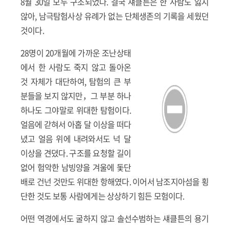
8월 30일 모두 구조되었다. 결국 섀클튼은 한 사람도 잃지
않아, 남극탐험사상 유례가 없는 단체생존의 기록을 세웠던
것이다.
28명이 20개월에 가까운 조난상태
에서 한 사람도 죽지 않고 돌아온
것 자체가 대단하여, 탐험의 큰 부
분들을 보지 않지만，그 부분 하나
하나도 그야말로 위대한 탐험이다.
얼음에 갇혀서 아홉 달 이상을 떠다
녔고 얼음 위에 내려와서도 넉 달
이상을 견뎠다. 구조를 요청할 길이
없어 험악한 남빙양을 겨울에 돛단
배로 건넌 것만도 위대한 항해였다. 이어서 남조지아섬을 횡
단한 것도 보통 사람에게는 상상하기 힘든 모험이다.
어떤 역경에서도 굴하지 않고 솔선수범하는 섀클튼의 용기