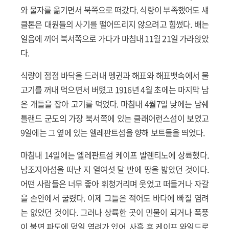
와 물자를 옮기면서 북쪽으로 떠갔다. 식량이 부족했어도 섀
클톤은 대원들의 사기를 떨어뜨리지 않으려고 힘썼다. 배는
얼음에 끼어 북서쪽으로 가다가 마침내 11월 21일 가라앉았
다.
식량이 점점 바닥을 드러내 펭귄과 해표와 해표뱃속에서 물
고기를 꺼내 먹으면서 버텼고 1916년 4월 초에는 마지막 남
은 개들을 잡아 고기를 먹었다. 마침내 4월7일 낮에는 남쉐
틀랜드 군도의 가장 북서쪽에 있는 클래어런스섬이 보였고
9일에는 그 옆에 있는 엘레판트섬을 향해 보트들을 띄었다.
마침내 14일에는 엘레판트섬 케이프 발렌티노에 상륙했다.
남조지아섬을 떠난 지 열여섯 달 반에 땅을 밟았던 것이다.
어떤 사람들은 너무 좋아 휘청거리며 웃었고 떠들거나 자갈
을 손안에서 굴렸다. 이제 그들은 적어도 바다에 빠질 염려
는 없었던 것이다. 그러나 상륙한 곳이 민물이 되거나 폭풍
이 불면 파도에 덮일 염려가 있어. 사흘 후 케이프 와일드로