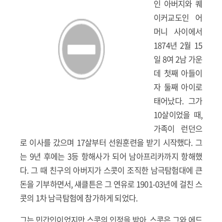
인 아버지와 퀘
이커교도인 어
머니 사이에서
1874년 2월 15
일 8여 2남 가운
데 첫째 아들이
자 둘째 아이로
태어났다. 그가
10살이었을 때,
가족이 런던으
로 이사를 갔으며 17살부터 선원훈련을 받기 시작했다. 그
는 9년 후에는 3등 항해사가 되어 남아프리카까지 항해했
다. 그 때 친구의 아버지가 스콧이 조직한 남극탐험대에 큰
돈을 기부하면서, 섀클튼은 그 연유로 1901-03년에 걸친 스
콧의 1차 남극탐험에 참가하게 되었다.
그는 민간인이었지만 스콧의 인정을 받아, 스콧은 그와 에드