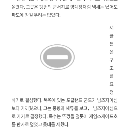
옮겼다. 그곳은 펭귄의 군서지로 양계장처럼 냄새는 났어도
파도에 잠길 우려는 없었다.
섀
클
튼
은
구
조
를
요
청
하기로 결심했다. 북쪽에 있는 포클랜드 군도가 남조지아섬
보다 가까웠으나, 그는 풍향과 해류를 보고， 남조지아섬으
로 가기로 결정했다. 목수는 뚜껑을 덮듯이 제임스캐어드호
를 판자로 덮었고 돛대를 세웠다.