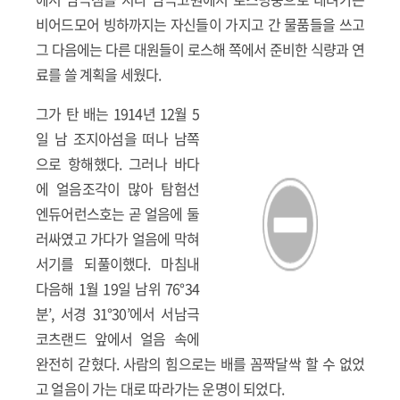
비어드모어 빙하까지는 자신들이 가지고 간 물품들을 쓰고
그 다음에는 다른 대원들이 로스해 쪽에서 준비한 식량과 연
료를 쓸 계획을 세웠다.
그가 탄 배는 1914년 12월 5
일 남 조지아섬을 떠나 남쪽
으로 항해했다. 그러나 바다
에 얼음조각이 많아 탐험선
엔듀어런스호는 곧 얼음에 둘
러싸였고 가다가 얼음에 막혀
서기를 되풀이했다. 마침내
다음해 1월 19일 남위 76°34
분’, 서경 31°30’에서 서남극
코츠랜드 앞에서 얼음 속에
완전히 갇혔다. 사람의 힘으로는 배를 꼼짝달싹 할 수 없었
고 얼음이 가는 대로 따라가는 운명이 되었다.