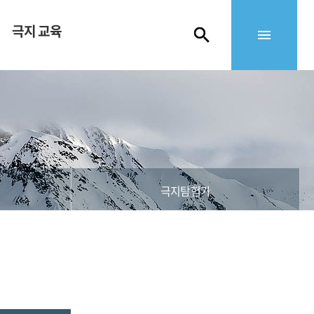
극지 교육
극지탐험가