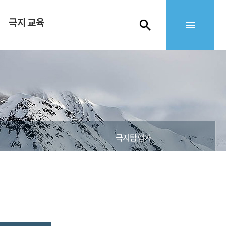
극지 교육
극지탐험가