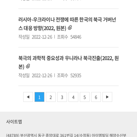
러시아-우크라이나 전쟁에 따른 한국의 북극 거버넌
스 대응 방향(2022, 원본)
작성일
2022-12-26
조회수
54846
북극의 과학적 중요성과 우니라나 북극진출(2022, 원
본)
작성일
2022-12-26
조회수
52935
1
2
3
4
5
6
◀
▶
사이트맵
(48789) 부산광역시 동구 중앙대로 361번길 14(수정동) 아이엠빌딩 해양수산부