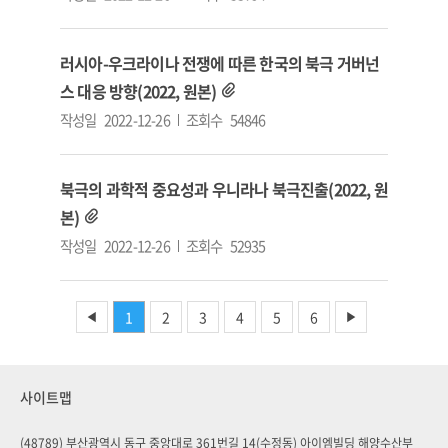
러시아-우크라이나 전쟁에 따른 한국의 북극 거버넌
스 대응 방향(2022, 원본)
작성일
2022-12-26
조회수
54846
북극의 과학적 중요성과 우니라나 북극진출(2022, 원
본)
작성일
2022-12-26
조회수
52935
1
2
3
4
5
6
◀
▶
사이트맵
(48789) 부산광역시 동구 중앙대로 361번길 14(수정동) 아이엠빌딩 해양수산부