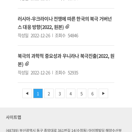
러시아-우크라이나 전쟁에 따른 한국의 북극 거버넌
스 대응 방향(2022, 원본)
작성일
2022-12-26
조회수
54846
북극의 과학적 중요성과 우니라나 북극진출(2022, 원
본)
작성일
2022-12-26
조회수
52935
1
2
3
4
5
6
◀
▶
사이트맵
(48789) 부산광역시 동구 중앙대로 361번길 14(수정동) 아이엠빌딩 해양수산부