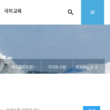
극지 교육
북극해운정보(KMI)
북극물류동향(영산대)
극지와 사람
빙.being.氷 소식지