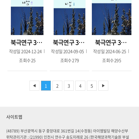
북극연구 38호(2024.11.30)
북극연구 37호(2024년 8월)
북극연구 36호(2024년 5월)
작성일
2024-12-24
작성일
2024-09-05
작성일
2024-06-25
조회수
25
조회수
279
조회수
295
1
2
3
4
5
◀
▶
사이트맵
(48789) 부산광역시 동구 중앙대로 361번길 14(수정동) 아이엠빌딩 해양수산부
위탁관리기관 : (21990) 인천시 연수구 송도미래로 26 (한국해양과학기술원 부설