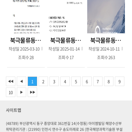
북극물류동향 109호(1월~2월호/ 2025.3.10.)
북극물류동향 108호(2024.11월-12월; 2024.12.26.)
북극물류동향 107호(8월-9월; 2024.10.10.)
작성일
2025-03-10
작성일
2025-01-14
작성일
2024-10-11
조회수
28
조회수
17
조회수
263
1
2
3
4
5
6
7
8
9
◀◀
◀
10
▶
▶▶
사이트맵
(48789) 부산광역시 동구 중앙대로 361번길 14(수정동) 아이엠빌딩 해양수산부
위탁관리기관 : (21990) 인천시 연수구 송도미래로 26 (한국해양과학기술원 부설