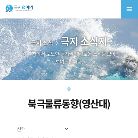
극지 소식지
극지 소식
각 부처에서 보도한 극지권의 새로운 소식을 모아
보여드립니다.
북극물류동향(영산대)