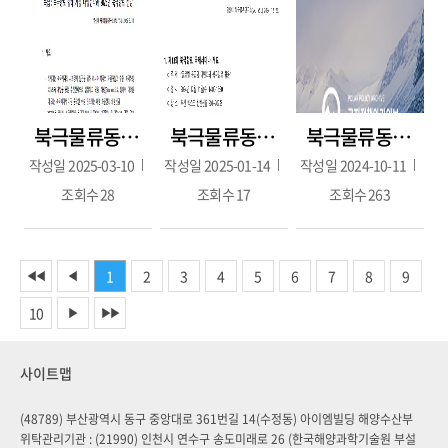
북극물류동향 109호(1월~2월호/ 2025.3.10.)
북극물류동향 108호(2024.11월-12월; 2024.12.26.)
북극물류동향 107호(8월-9월; 2024.10.10.)
작성일
2025-03-10
작성일
2025-01-14
작성일
2024-10-11
조회수
28
조회수
17
조회수
263
1
2
3
4
5
6
7
8
9
◀◀
◀
10
▶
▶▶
사이트맵
(48789) 부산광역시 동구 중앙대로 361번길 14(수정동) 아이엠빌딩 해양수산부
위탁관리기관 : (21990) 인천시 연수구 송도미래로 26 (한국해양과학기술원 부설