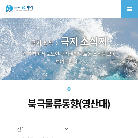
극지 소식지
극지 소식
각 부처에서 보도한 극지권의 새로운 소식을 모아
보여드립니다.
북극물류동향(영산대)