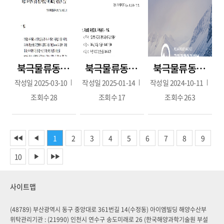
북극물류동향 109호(1월~2월호/ 2025.3.10.)
북극물류동향 108호(2024.11월-12월; 2024.12.26.)
북극물류동향 107호(8월-9월; 2024.10.10.)
작성일
2025-03-10
작성일
2025-01-14
작성일
2024-10-11
조회수
28
조회수
17
조회수
263
1
2
3
4
5
6
7
8
9
◀◀
◀
10
▶
▶▶
사이트맵
(48789) 부산광역시 동구 중앙대로 361번길 14(수정동) 아이엠빌딩 해양수산부
위탁관리기관 : (21990) 인천시 연수구 송도미래로 26 (한국해양과학기술원 부설