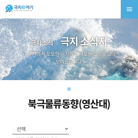
극지 소식지
극지 소식
각 부처에서 보도한 극지권의 새로운 소식을 모아
보여드립니다.
북극물류동향(영산대)