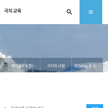
극지 교육
북극해운정보(KMI)
북극물류동향(영산대)
극지와 사람
빙.being.氷 소식지