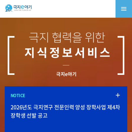
NOTICE
2026 청소년 북극연구체험단 (21C 다산주니어)
북극항로 정책토론회: 북극항로, 속도전이 아닌
극지환경재현실용화센터 입주기업 모집
극지연구소, 2026-27년 남극과학기지 월동연구대
2026년도 극지연구 전문인력 양성 장학사업 제4차
1차 심사 합격자 발표
책임의 항로
모집
장학생 선발 공고