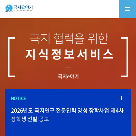
NOTICE
2026 청소년 북극연구체험단 (21C 다산주니어)
북극항로 정책토론회: 북극항로, 속도전이 아닌
극지환경재현실용화센터 입주기업 모집
극지연구소, 2026-27년 남극과학기지 월동연구대
2026년도 극지연구 전문인력 양성 장학사업 제4차
1차 심사 합격자 발표
책임의 항로
모집
장학생 선발 공고