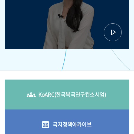
KoARC(한국북극연구컨소시엄)
극지정책아카이브