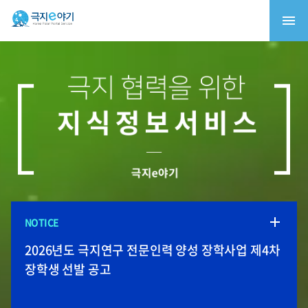
NOTICE
2026 청소년 북극연구체험단 (21C 다산주니어)
북극항로 정책토론회: 북극항로, 속도전이 아닌
극지환경재현실용화센터 입주기업 모집
극지연구소, 2026-27년 남극과학기지 월동연구대
2026년도 극지연구 전문인력 양성 장학사업 제4차
1차 심사 합격자 발표
책임의 항로
모집
장학생 선발 공고