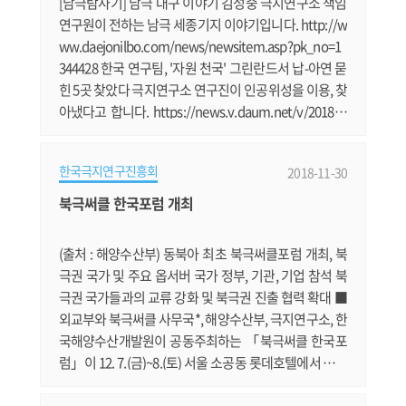
[남극탐사기] 남극 대구 이야기 김성중 극지연구소 책임
연구원이 전하는 남극 세종기지 이야기입니다. http://w
ww.daejonilbo.com/news/newsitem.asp?pk_no=1
344428 한국 연구팀, '자원 천국' 그린란드서 납-아연 묻
힌 5곳 찾았다 극지연구소 연구진이 인공위성을 이용, 찾
아냈다고 합니다. https://news.v.daum.net/v/201811
23030031502 이정미 의원, 송도 극지연구소 방문 극지
연구소 이전 논란 일축 정의당 이정미 대표가 극지연구
한국극지연구진흥회
2018-11-30
소를 방문했습니다. http://www.sisamagazine.co.kr/
news/articleView.html?idxno=157719#09ne '북극써
북극써클 한국포럼 개최
클 한국포럼' 내달 7일 개최 북극권 국가 관계자 등 300여
명이 참석하는 '북극써클 한국포럼'이 12월 7일부.......
(출처 : 해양수산부) 동북아 최초 북극써클포럼 개최, 북
극권 국가 및 주요 옵서버 국가 정부, 기관, 기업 참석 북
극권 국가들과의 교류 강화 및 북극권 진출 협력 확대 ■
외교부와 북극써클 사무국*, 해양수산부, 극지연구소, 한
국해양수산개발원이 공동주최하는 「북극써클 한국포
럼」이 12. 7.(금)~8.(토) 서울 소공동 롯데호텔에서 개최
된다. ● 이번 포럼에서는 올라퓌르 라그나르 그림슨(Ol
afur Ragnar Grimsson) 북극써클 이사장(前 아이슬란