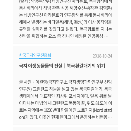
(출처 : 해양수산부) 쇄빙연구선 아라온호, 북극항해에서
동시베리아해 해빙 관측 성공 해양수산부(장관 김영춘)
는 쇄빙연구선 아라온호가 연구항해를 통해 동시베리아
해에서 발생하는 바다얼음(해빙, 海氷)의 이상 움직임을
규명할 실마리를 찾았다고 밝혔다. 북극항로를 지나는
선박을 위협하는 요소 중 하나인 해빙은 인공위성 관측
이 시작된 1979년 이후 40년 동안 감소 추세를 보이고 있
다. 그러나, 태평양에서 북극항로를 드나드는 관문인 동
한국극지연구진흥회
2018-10-24
시베리아해에서는 다른 북극해역과 달리 해빙들이 모여
드는 이상현상이 지속적으로 나타나고 있다. 이 때문에
극지 야생동물들의 진실｜북극흰갈매기의 위기
동시베리아해는 북극항로에서 가장 위험한 구간으로 꼽
힌다. 최근까지도 이 해역에 접.......
글 사진 · 이원영(극지연구소 극지생명과학연구부 선임
연구원) 그린란드 하늘을 날고 있는 북극흰갈매기. 북극
생태계에서 대표적인 최상위 포식자이다. 얼음 위를 날
아다니는 마법의 새 그린란드 북동쪽 끝, 위도 81도에 이
르는 지역에는 1950년대 만들어진 노르기지(Nord stati
on)가 있다. 이곳엔 현재 덴마크에서 운영하는 비행용 군
사 시설과 과학 장비들이 설치되어 있다. 북극점에 가까