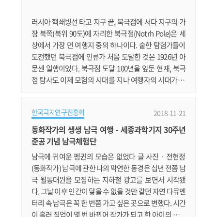
역사를 다룬 기사입니다. http://www.kookje.co.kr/ne
ws2011/asp/newsbody.asp?code=0500&key=20
러시아 핵쇄빙선 타고 지구 끝, 북극점에 서다 지구의 가
1.......
장 북쪽(북위 90도)에 자리한 북극점(Notrh Pole)은 세
상에서 가장 먼 여행지 중의 하나이다. 숱한 탐험가들이
도전했던 북극점에 인류가 처음 도달한 것은 1926년 아
문센 일행이었다. 북극점 도달 100년을 앞둔 현재, 북극
점 탐사도 이제 모험의 시대를 지나 여행자의 시대가 되
었다. 국내 최초로 세계 최대 26,000톤급 러시아 핵쇄빙
선(Ice Breaker) 타고 여름 북극점을 탐방한 김완수 펭귄
한국극지연구진흥회
2018-11-21
작가의 여행기를 싣는다. 북극점 탐방루트 글 사진 · 김완
수(극지방 전문 여행가) 핀란드 헬싱키로 날아가서, 러시
동화작가의 생생 남극 여행 - 세종과학기지 30주년
아의 부동항이자 군사항인 무르만스크(Murmansk)까
준공 기념 남극체험단
지 비행기로 간 후, 그곳에서 러.......
남극에 귀여운 펭귄의 모습은 없었다 글 사진 · 전현정
(동화작가) 남극에 관한 나의 막연한 동경은 십년 전쯤 남
극 월동대원을 모집하는 지하철 광고를 보면서 시작됐
다. 그날 이후 인간이 닿을 수 없을 것만 같던 자연 다큐멘
터리 속 남극은 꼭 한 번쯤 가고 싶은 곳으로 변했다. 시간
이 흘러 직업이 몇 번 바뀌어 작가가 되고 한 아이의 엄마