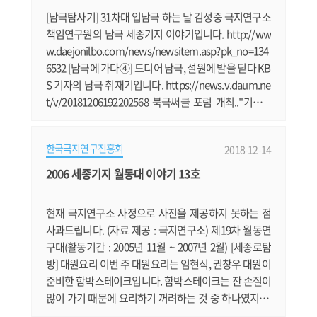
항로 운항에 성공함에.......
[남극탐사기] 31차대 입남극 하는 날 김성중 극지연구소
책임연구원의 남극 세종기지 이야기입니다. http://ww
w.daejonilbo.com/news/newsitem.asp?pk_no=134
6532 [남극에 가다④] 드디어 남극, 설원에 발을 딛다 KB
S 기자의 남극 취재기입니다. https://news.v.daum.ne
t/v/20181206192202568 북극써클 포럼 개최.."기후변
화인한 북극의 위협은 全지구 위협" 외교부와 해양수산
부 등이 공동주최하는 '북극써클 한국포럼'이 개최됐습
한국극지연구진흥회
2018-12-14
니다. https://news.v.daum.net/v/2018120817425532
9 2018 북극협력주간 개최..'2050 극지비전' 선포 북극협
2006 세종기지 월동대 이야기 13호
력주간을 맞아 앞으로의 극지 활동 청사진을 밝혔습니
다. https://news.v.daum.net/v/20181211101731063
현재 극지연구소 사정으로 사진을 제공하지 못하는 점
.......
사과드립니다. (자료 제공 : 극지연구소) 제19차 월동연
구대(활동기간 : 2005년 11월 ~ 2007년 2월) [세종로탐
방] 대원요리 이번 주 대원요리는 임현식, 권창우 대원이
준비한 함박스테이크입니다. 함박스테이크는 잔 손질이
많이 가기 때문에 요리하기 꺼려하는 것 중 하나였지만,
권창우 대원이 한국에 있는 여자 친구에게 만들어주기