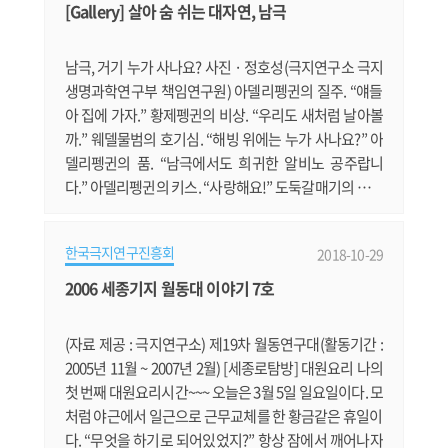
게 점심까지 준비할 의향으로 평상시 보다 일찍 일어났
[Gallery] 살아 숨 쉬는 대자연, 남극
다. 점심은 콩물국수 그런데, 여기에서 큰 실수를 해버렸
다 ㅜㅜ;; 콩물국수.......
남극, 거기 누가 사나요? 사진 · 정호성(극지연구소 극지
생명과학연구부 책임연구원) 아델리펭귄의 질주. “얘들
아 집에 가자.” 황제펭귄의 비상. “우리도 새처럼 날아볼
까.” 웨델물범의 호기심. “해빙 위에는 누가 사나요?” 아
델리펭귄의 품. “남극에서도 희귀한 알비노 공주랍니
다.” 아델리펭귄의 키스. “사랑해요!” 도둑갈매기의 눈초
리. “이번엔 무엇을 사냥할까?” 범고래 한 쌍의 신혼여행.
“순백의 아름다움이 빛나는 남극에 왔어요.” 멜버른 화
한국극지연구진흥회
2018-10-29
산의 포효. “여기가 바로 대자연이 숨 쉬는 남극” 범고래
가족의 나들이. “엄마 아빠, 같이 가요.”
2006 세종기지 월동대 이야기 7호
(자료 제공 : 극지연구소) 제19차 월동연구대(활동기간 :
2005년 11월 ~ 2007년 2월) [세종로탐방] 대원요리 나의
첫 번째 대원요리시간~~~ 오늘은 3월 5일 일요일이다. 모
처럼 야근에서 일근으로 근무교체를 한 황금같은 휴일이
다. “무엇을 하기로 되어있었지?” 항상 잠에서 깨어나자