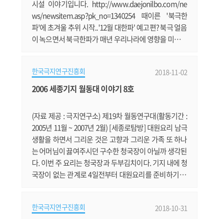
시설 이야기입니다. http://www.daejonilbo.com/ne
ws/newsitem.asp?pk_no=1340254 때이른 '북극한
파'에 초겨울 추위 시작..'12월 대한파' 예고편? 북극 얼음
이 녹으면서 북극한파가 매년 우리나라에 영향을 미치는
듯 합니다. https://news.v.daum.net/v/201810300930
47592 극지과학 전문도서관 '이글루' 우수도서관 선정
한국극지연구진흥회
2018-11-02
극지연구소의 극지과학 전문도서관이 상을 받았습니다.
https://news.v.daum.net/v/20181025172423007 남
2006 세종기지 월동대 이야기 8호
극과학기지, 피부과·정형외과 질환 다수 발생 남극세종
기지의 질환 1위가 피부병이군요. http://www.bosa.
(자료 제공 : 극지연구소) 제19차 월동연구대(활동기간 :
c.......
2005년 11월 ~ 2007년 2월) [세종로탐방] 대원요리 남극
생활을 하면서 그리운 것은 고향과 그리운 가족 또 하나
는 어머님이 끓여주시던 구수한 청국장이 아닐까 생각된
다. 이번 주 요리는 청국장과 두부김치이다. 기지 내에 청
국장이 없는 관계로 4일전부터 대원요리를 준비하기 위
해 분주한 시간을 보냈다. 콩을 씻고, 삶고, 적당한 온도에
서 숙성을 하여 발효를 시키고...., 숙성 3일째, 청국장이
한국극지연구진흥회
2018-10-31
완성됐다. 특유의 이상한 냄새 ^^ 일요일 아침 대원들에