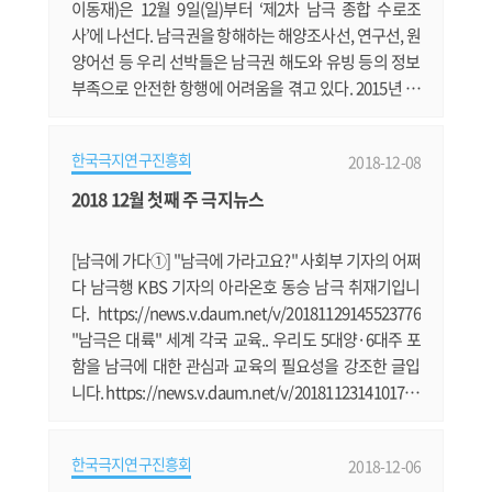
이동재)은 12월 9일(일)부터 ‘제2차 남극 종합 수로조
사’에 나선다. 남극권을 항해하는 해양조사선, 연구선, 원
양어선 등 우리 선박들은 남극권 해도와 유빙 등의 정보
부족으로 안전한 항행에 어려움을 겪고 있다. 2015년 12
월 국적 원양어선인 썬스타호가 남극에서 유빙에 의해
좌초된 사고도 이러한 바닷길 정보 부족으로 인해 발생
한국극지연구진흥회
2018-12-08
하였다. 이에, 국립해양조사원은 남극 해역의 안전한 선
박 항해를 지원하기 위해 2016년 남극 장보고기지 일대
2018 12월 첫째 주 극지뉴스
(Ross Sea)에 대한 현장답사를 시작으로 2017년에 3차
원 스캐너, 드론, 수중음향.......
[남극에 가다①] "남극에 가라고요?" 사회부 기자의 어쩌
다 남극행 KBS 기자의 아라온호 동승 남극 취재기입니
다. https://news.v.daum.net/v/20181129145523776
"남극은 대륙" 세계 각국 교육.. 우리도 5대양·6대주 포
함을 남극에 대한 관심과 교육의 필요성을 강조한 글입
니다. https://news.v.daum.net/v/2018112314101707
8 빙하 녹으니.. 북극서 미·중·러 '新냉전' 강대국들의 군
사 패권 경쟁장으로 떠오른 북극 이야기입니다. https://
한국극지연구진흥회
2018-12-06
news.v.daum.net/v/20181201030420725 남극세종과