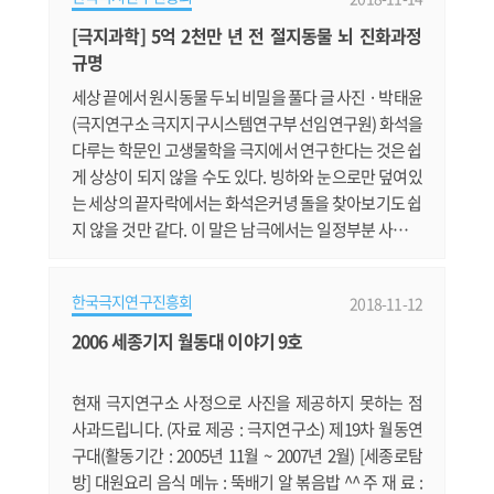
[극지과학] 5억 2천만 년 전 절지동물 뇌 진화과정
규명
세상 끝에서 원시동물 두뇌 비밀을 풀다 글 사진 · 박태윤
(극지연구소 극지지구시스템연구부 선임연구원) 화석을
다루는 학문인 고생물학을 극지에서 연구한다는 것은 쉽
게 상상이 되지 않을 수도 있다. 빙하와 눈으로만 덮여있
는 세상의 끝자락에서는 화석은커녕 돌을 찾아보기도 쉽
지 않을 것만 같다. 이 말은 남극에서는 일정부분 사실이
다. 남극 대륙은 98% 이상이 빙하로 덮여 있기에 퇴적암
이 드러난 부분을 찾는 것조차 쉽지 않다. 다행히 우리나
한국극지연구진흥회
2018-11-12
라의 세종기지가 있는 남극반도 지역과 장보고기지가 있
는 북빅토리아랜드 지역은 남극에서 암석 노출지가 가장
2006 세종기지 월동대 이야기 9호
많은 지역이기에 고생물학 연구가 어느 정도 가능하기는
하다. 그에 반해 북극.......
현재 극지연구소 사정으로 사진을 제공하지 못하는 점
사과드립니다. (자료 제공 : 극지연구소) 제19차 월동연
구대(활동기간 : 2005년 11월 ~ 2007년 2월) [세종로탐
방] 대원요리 음식 메뉴 : 뚝배기 알 볶음밥 ^^ 주 재 료 :