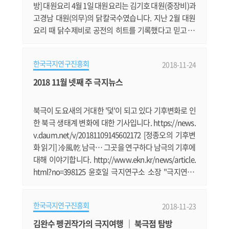
방] 대원요리 4월 1일 대원요리는 김기호 대원(중장비)과
고경남 대원(의무)의 닭칼국수였습니다. 지난 2월 대원
요리 때 닭수제비로 공전의 히트를 기록했다고 믿고 있
는 두 대원은 업그레이드된 닭수제비를 다시 만들어볼까
했습니다. 하지만, 오랜만에 칼국수를 먹고 싶다는 여러
한국극지연구진흥회
2018-11-24
대원의 간곡한 바램을 고려해서 닭칼국수로 메뉴를 결정
하게 됐습니다. 자원봉사자로 나선 박정민 대원이 칼국
2018 11월 넷째 주 극지뉴스
수를 반죽하고, 예쁘게 면을 썰었습니다. 지질담당 권창
우 대원도 옆에서 도왔다고 주.......
북극이 도요새의 거대한 '덫'이 되고 있다 기후변화로 인
한 북극 생태계 변화에 대한 기사입니다. https://news.
v.daum.net/v/20181109145602172 [정종오의 기후변
화 읽기] 冷風乾 남극… 그곳을 연구하다 남극의 기후에
대해 이야기합니다. http://www.ekn.kr/news/article.
html?no=398125 윤호일 극지연구소 소장 "극지연구,
제2 쇄빙연구선이 돌파구 될 것" 윤호일 극지연구소 소
장이 제2 쇄빙연구선의 필요성에 대해 역설했습니다. ht
한국극지연구진흥회
2018-11-23
tps://news.v.daum.net/v/20181118190802390 바렌
츠의 꿈: 북극항로와 환동해시대의 개막 북극항로 개척
김완수 펭귄작가의 극지여행 ｜ 북극점 탐방