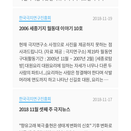
가 되어서도 남극을 향한 꿈은 사라지지 않았다. 그러던
어느 여름 날, 우연히 남극체험단 모집 광고를 본 나는 덜
한국극지연구진흥회
2018-11-19
컥 지원서를 냈다. 우주의 좋은 기운들이 순간 한곳으로
모인 탓이었을까 믿기지 않지만 3번의 심사를 거쳐 나는
2006 세종기지 월동대 이야기 10호
남극 체험단으로 선발됐다. 십년 전 지하철 광고에서 시
작한 나의 남극의.......
현재 극지연구소 사정으로 사진을 제공하지 못하는 점
사과드립니다. (자료 제공 : 극지연구소) 제19차 월동연
구대(활동기간 : 2005년 11월 ~ 2007년 2월) [세종로탐
방] 대원요리 대원요리에 임하는 자세가 너무나 다른 두
사람의 파트너...(요리하는 사람은 청결해야 한다며 삭발
머리에 면도까지 하고 나타난 신길호 대원, 요리는 구수
하고 넉넉한 마음과 몸에서 그 맛이 배어 나온다며 수염
을 기르고 야구모자까지 쓰고 나타난 박정민 대원)그들
한국극지연구진흥회
2018-11-17
은 다름 아닌 “잘생긴 공무원팀”입니다. 기지에 도착해
서 처음으로 대원요리를 시작한 파트너이며, 벌써 두 번
2018 11월 셋째 주 극지뉴스
째 대원요리의 시간이 돌아왔으니 벌써 8주가 지났습니
다. 처음에 돈까스 요리로 몇몇.......
"향유고래 북극 출현은 생태계 변화의 신호" 기후 변화로