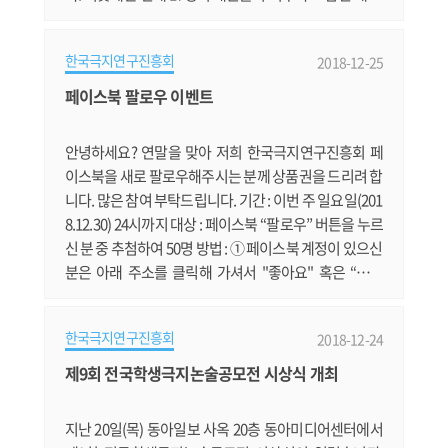
지를 지키고 있다. 월동생활을 하는 대원들의 가장 큰 즐
거움 중의 하나가 바로 먹는 시간이다. 저녁 시간이 되면
한국극지연구진흥회
2018-12-25
다른 곳과 같으면서도 다른, 남극에서만 맛볼 수 있는 다
양한 메뉴들이 선보인다. 이 중에 조리대원을 맡고 있는
페이스북 팔로우 이벤트
공민규 쉐프가 “세종기지 대원들이 평소에도 좋아하고,
힘든 일을 마친 대원들.......
안녕하세요? 연말을 맞아 저희 한국극지연구진흥회 페
이스북을 새로 팔로우해주시는 분께 상품권을 드리려 합
니다. 많은 참여 부탁드립니다. 기간 : 이번 주 일요일(201
8.12.30) 24시까지 대상 : 페이스북 “팔로우” 버튼을 누르
신 분 중 추첨하여 50명 방법 : ① 페이스북 계정이 있으신
분은 아래 주소를 클릭해 가셔서 "좋아요" 혹은 “팔로
우”를 누릅니다. http://www.facebook.com/kosap.kr
② 다시 이 글 아래에 비밀댓글로 이름(페이스북 닉네임)
한국극지연구진흥회
2018-12-24
과 휴대폰번호를 적습니다. 그러면 그 중 50분을 뽑아 상
품권을 보내드리겠습니다. 선물 : 컬처랜드 모바일 문화
제9회 전국학생극지논술공모전 시상식 개최
상품권 5,000원권 (전국 5대 편의점과 CGV등에서 결제
할 수 있는 편리한 상품.......
지난 20일(목) 동아일보 사옥 20층 동아미디어센터에서