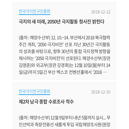
위한 연습무대로 이번 요리에 도전하였습니다. 먼저 이
한국극지연구진흥회
2018-12-12
사실을 모르고 실험 대상자가 되어주신 월동대 대원 모
두에게 감사의 말씀 드립니다. 하루 전에 조리장님이 준
극지의 새 미래, 2050년 극지활동 청사진 밝힌다
비해둔 갈아놓은 소고기와 돼지고기를 임현식 대원이 화
려한 칼 솜씨로 잘게 다지고, 권.......
(출처 : 해양수산부) 12. 10.~14. 부산에서 2018 북극협력
주간 개최, ’2050 극지비전’ 선포 지난 30년간 극지활동
의 성과를 바탕으로, 향후 30년의 통합 극지정책 방향을
제시하는 ‘2050 극지비전’이 선포된다. 해양수산부(장관
김영춘)와 외교부(장관 강경화)는 12월 10일(월)부터 14
일(금)까지 5일간 부산 벡스코 컨벤션홀에서 ‘2018 북극
협력주간(Arctic Partnership Week 2018)’을 개최한다.
북극협력주간은 국내외 북극 전문가가 모여 북극 관련
한국극지연구진흥회
2018-12-10
정책, 과학기술, 산업 등 다양한 분야에서 지속가능한 북
극의 미래를 모색하는 자리로, 2016년부터 매년 개최되
제2차 남극 종합 수로조사 착수
어 우리나라의 대표적인 북극브랜드로 자리 잡았다. 3회
째를 맞은 이번 행사.......
(출처 : 해양수산부) 12월 9일부터 내년 5월까지 실시... 무
인선박과 측량전용선 새롭게 투입 국립해양조사원(원장