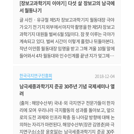
학기지 준공 30주년 기념 국제세미나 해양수산부와 극지
[장보고과학기지 이야기] 다섯 살 장보고의 남극에
연구소가 4일부터 이틀간 남극세종과학기지 준공 30주
서 월동나기
년을 맞아 국제 세미나를 개최합니다. https:/.......
글 사진 · 유규철 제5차 장보고과학기지 월동대장 극야
가 오기 전 기지 외부에서 마지막 촬영을 한 제5차 장보고
과학기지 대원들 벌써 6월 5일이다. 잠 못 이루는 극야가
계속되고 있다. 벌써 시간이 이렇게 흘렀나 뒤돌아본다.
작년 이만쯤 월동대장 임명을 받고 그해 겨울 10월 말에
들어와서 4차 월동대와 인수인계를 끝낸 지가 엊그제 같
은데, 전체 월동 시간의 반이 지나갔다. 사실 우리 월동대
가 여기 도착하자마자 3일 만에 인수인계를 끝내고 바로
한국극지연구진흥회
2018-12-04
업무를 시작하려니 걱정 반 근심 반으로 그저 마음이 무
겁기만 했다. 근데 그 시간이 아무 탈 없이 잘 갔으니 한편
남극세종과학기지 준공 30주년 기념 국제세미나 열
으론 우리 월동대가 대견하기만 하다. 극지연구소 연구
려
원들이 장보고과학.......
(출처 : 해양수산부) 국내·외 극지연구 전문가들이 한자
리에 모여 우리나라 극지활동의 성과를 돌아보고, 앞으
로의 도전 과제와 인프라 확충 등 나아갈 방향에 대해 논
의하는 자리가 마련된다. 해양수산부(장관 김영춘)와 극
지연구소(소장 윤호일)는 남극세종과학기지 준공 30주