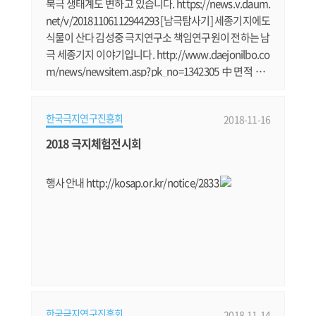
북극 생태계도 변하고 있습니다. https://news.v.daum.
net/v/20181106112944293 [남극탐사기] 세종기지에도
식물이 산다 김성중 극지연구소 책임연구원이 전하는 남
극 세종기지 이야기입니다. http://www.daejonilbo.co
m/news/newsitem.asp?pk_no=1342305 中면적 3배
만 한 오존 구멍..한번 뚫린 상처 70년 간다 남극 오존 구
멍에 대한 심층 기사입니다. https://news.v.daum.net/
한국극지연구진흥회
2018-11-16
v/20181110120046004 얼음과 펭귄의 땅, 남극으로 간
진주사람 이영호씨 남극점으로 가는 K-루트 개발에 참여
2018 극지체험전시회
한 이영호씨 이야기입니다. http://www.dandinews.co
m/news/articleView.html?idxno=4280 그린란드.......
행사 안내 http://kosap.or.kr/notice/2833
한국극지연구진흥회
2018-11-14