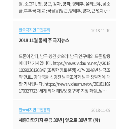
쌀, 소고기, 햄, 당근, 감자, 양파, 양배추, 올리브유, 꽃소
금, 후추 국 재 료 : 국물용(당근, 양배추, 양파, 큰 멸치), 계
란, 파 일일 주방장 : 양 영 선 도 우 미 : 박 정 민 요리는 먹
는 것도 좋지만 만들 때의 기분도 좋은 것 같군요. 그렇지
한국극지연구진흥회
2018-11-10
만 불안하기도 하지요. 대원들의 맛의 평이 어떨까? 맛이
있다고 할까? 아니면 음~~~ 뭐 그럴까? (--);; 아무튼 3월 1
2018 11월 둘째 주 극지뉴스
9일 오후에 요리를 시작 했습니다. 우선 쌀을 씻어 놓
고.......
드론이 간다, 남극 펭귄 찾으러! 남극 연구에의 드론 활용
에 대한 기사입니다. https://news.v.daum.net/v/2018
1029030120347 [조용한 영토분쟁] <17> 2048년 남극조
약 만료.. 강대국들 신경전 남극조약과 남극 쟁탈전에 대
한 기사입니다. https://news.v.daum.net/v/20181102
170327723 '세계 최대 해양보호구역' 지정 좌절..남극생
물회의 합의 실패 남극해의 해양생물자원 보호구역에 대
한 기사입니다. https://news.v.daum.net/v/20181103
한국극지연구진흥회
2018-11-09
171427500 한국, 남극해 조업에 최다 입어 승인 확보 한
국이 남극해 조업권을 가장 많이 확보했다고 합니다. htt
세종과학기지 준공 30년 | 앞으로 30년 후 (하)
ps://news.v.daum.net/v/20181104110018071 남극여