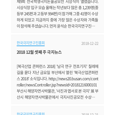
제9회 전국학생극지논술공모전 시상식이 열렸습니다.
시상식장 입구 모습 올해는 작년보다 많은 총 1,239명(중
등부 245편과 고등부 994편)이 참가해 그중 41명이 수상
하게 되었고 지금까지 중에 가장 많은 수상자와 가족들
이 참석해 주셨습니다. 먼저 윤석순 한국극지연구진흥회
장의 개회사에 이어 윤석순 한국극지연구진흥회장의 개
회사 모습 이어 신선호 해양수산부 해양정책팀장께서 재
한국극지연구진흥회
2018-12-22
미있고 유익한 축사를 해주셨습니다. 신선호 해양수산부
해양정책팀장의 축사 홍종국 극지연구소 부소장의 축사
2018 12월 셋째 주 극지뉴스
도 있었습니다. 홍종국 극지연구소 부소장의 축사 심사
위원장인 장순근 극지연구소 명예.......
[북극산업 콘퍼런스 2018] '남극 연구 전초기지' 칠레에
길을 묻다 지난 금요일 부산에서 열린 '북극산업콘퍼런
스 2018' 소식입니다. http://news20.busan.com/cont
roller/newsController.jsp?newsId=20181216000101
부산시 해양자연사박물관, '사진과 엽서로 본 극지' 展 부
산시 해양자연사박물관에서 극지사진공모전 수상작과
수집가 문지호씨의 수집품 등을 전시합니다. https://ne
ws.v.daum.net/v/20181217094414199 2050 극지비
한국극지연구진흥회
2018-12-21