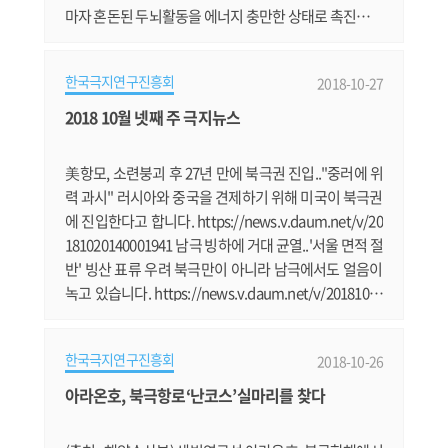
마자 혼돈된 두뇌활동을 에너지 충만한 상태로 촉진시키
는 습관적인 행동이다. 언뜻 째진 눈동자 가장자리에 끼
어있는 작은 이물질을 한손으로 비벼 제거하면서, 비몽
한국극지연구진흥회
2018-10-27
사몽간에 보여지는 탁상시계가 오후 3시를 가르키고 있
었다. ‘오후에는 머리를 깍기로 되어 있었지....’ 남극생활
2018 10월 넷째 주 극지뉴스
이 2개월째 접어드는 시기에서 주방장인 황금석씨가 영
양식의 음식을 공급.......
美항모, 소련붕괴 후 27년 만에 북극권 진입.."중러에 위
력 과시" 러시아와 중국을 견제하기 위해 미국이 북극권
에 진입한다고 합니다. https://news.v.daum.net/v/20
181020140001941 남극 빙하에 거대 균열..'서울 면적 절
반' 빙산 표류 우려 북극만이 아니라 남극에서도 얼음이
녹고 있습니다. https://news.v.daum.net/v/20181018
170603233 남극서 거대한 '직사각형 빙산' 발견.."최근
분리된 듯" 남극에서 기이하게 직사각형 빙산이 발견돼
한국극지연구진흥회
2018-10-26
화제입니다. https://news.v.daum.net/v/2018102311
1603622 국립해양박물관, 극지·해양도서 독후감 당전
아라온호, 북극항로‘난코스’실마리를 찾다
작 전시 및 극지포럼 개최 부산 국립해양박물관에서 극
지 관련 행사들이 진행됩니다. http://www.......