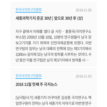
R(Commission for the Conservation of Antarctic Ma
한국극지연구진흥회
2018-11-05
rine Living Resources): 남극해 수역의 해양생물자원을
보존하고, 합리적으로 이용하기 위해 1982년에 설립된
세종과학기지 준공 30년 | 앞으로 30년 후 (상)
국제기구로, 이빨고기류와 크릴류 등을 관리 ** 주요국
입어 승인 척수 : 한국 9(이빨.......
지구 끝에서 미래를 열다 글 사진 · 홍종국(극지연구소
부소장) 2050년 10월 10일, 15명의 연구원들이 남극 장
보고기지를 가기 위하여 인천국제공항에 모였다. 이번
연구팀의 임무는 남극 대륙의 안쪽에 있는 제3기지에서
3,000m 깊이에 있는 남극의 빙하를 시추하는 것이다. 수
년 동안 이들 연구팀은 남극 제3기지에서 빙하를 시추하
였는데 해마다 채취하는 빙하의 심도가 깊어져 올해에는
2,000m부터 2,500m 사이의 빙하를 채취하는 것을 목표
한국극지연구진흥회
2018-11-03
로 하고 있다. 30년 후 세계 최초 100만 년 전 빙하 확보할
것 남극빙하는 눈이 굳어져 생긴 것으로 많은 공기방울
2018 11월 첫째 주 극지뉴스
을 포함하고 있다. 이 공기는 눈이 내릴 당시 형성된 것으
로 이것의 성분을 분석하면.......
[남극탐사기] 세종기지 아쿠아존 김성중 극지연구소 책
임연구원이 전하는 남극 세종기지 이야기로 이번엔 연구