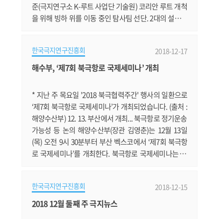
준(극지연구소 K-루트 사업단 기술원) 코리안 루트 개척
을 위해 빙하 위를 이동 중인 탐사팀 선단. 2대의 설상차
가 연료탱크 썰매를 끌고 있다. 19세기 이후 아문센·스콧
의 남극탐험을 시작으로 미국, 유럽(독일, 프랑스, 이탈리
한국극지연구진흥회
2018-12-17
아, 영국 등), 러시아, 일본, 중국 등 소위 남극탐사 선도국
이라고 일컬어지는 나라들은 남극 대륙에 자국의 내륙기
해수부, ‘제7회 북극항로 국제세미나’ 개최
지를 건설하고 고유의 육상루트를 확보하여 다양한 남극
연구를 수행하고 있다.......
* 지난 주 목요일 '2018 북극협력주간' 행사의 일환으로
‘제7회 북극항로 국제세미나’가 개최되었습니다. (출처 :
해양수산부) 12. 13. 부산에서 개최... 북극항로 정기운송
가능성 등 논의 해양수산부(장관 김영춘)는 12월 13일
(목) 오전 9시 30분부터 부산 벡스코에서 ‘제7회 북극항
로 국제세미나’를 개최한다. 북극항로 국제세미나는 지
구 온난화로 북극 해빙이 증가하면서 활용 가능성이 높
아지고 있는 북극항로의 운송 참여방안을 논의하기 위해
한국극지연구진흥회
2018-12-15
지난 2011년부터 개최된 북극항로 분야 대표 행사이다. 7
회째를 맞이한 이번 세미나는 올해 8월 덴마크 머스크사
2018 12월 둘째 주 극지뉴스
(社)가 세계 최초로 유럽~아시아 간 컨테이너선의 북극