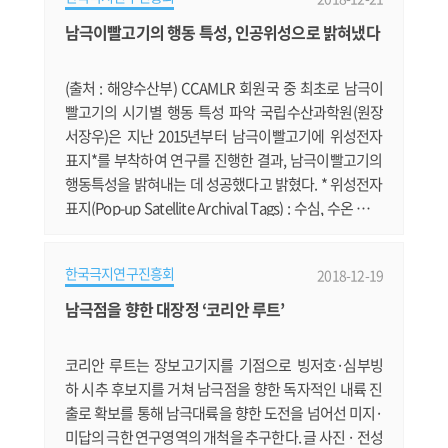
전, '수어드(Seward)의 아이스박스'를 찾아서 김영춘 해
양수산부 장관이 남극 세종기지 30주년을 맞아 선포된 '2
남극이빨고기의 행동 특성, 인공위성으로 밝혀냈다
050 극지비전'에 대해 설명합니다. https://news.v.dau
m.net/v/20181217080303605 북극권까지 손뻗.......
(출처 : 해양수산부) CCAMLR 회원국 중 최초로 남극이
빨고기의 시기별 행동 특성 파악 국립수산과학원(원장
서장우)은 지난 2015년부터 남극이빨고기에 위성전자
표지*를 부착하여 연구를 진행한 결과, 남극이빨고기의
행동특성을 밝혀내는 데 성공했다고 밝혔다. * 위성전자
표지(Pop-up Satellite Archival Tags) : 수심, 수온 등을
감지하는 전자센서가 내장된 자동분리 인공위성 전자표
지 현재 남극해양생물자원보존위원회(CCAMLR*)의 25
한국극지연구진흥회
2018-12-19
개 회원국 중 우리나라와 미국, 뉴질랜드가 위성전자표
지를 활용한 남극이빨고기 이동경로 및 행동 특성 연구
남극점을 향한 대장정 ‘코리안 루트’
를 진행 중이며, 남극이빨고기의 시기별 행동 특성을 밝
혀낸 것은 우리나라가 처음이다. * CCAML.......
코리안 루트는 장보고기지를 기점으로 빙저호·심부빙
하 시추 후보지를 거쳐 남극점을 향한 독자적인 내륙 진
출로 확보를 통해 남극대륙을 향한 도전을 넘어선 미지·
미답의 극한 연구영역의 개척을 추구한다. 글 사진 · 전성