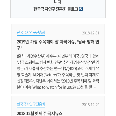
니다.
한국극지연구진흥회 블로그
한국극지연구진흥회
2018-12-31
2019년 가장 주목해야 할 과학이슈, ‘남극 빙하 연
구‘
(출처 : 해양수산부) 해수부, 내년부터 미국․영국과 함께
‘남극 스웨이츠 빙하 변화 연구‘ 추진 해양수산부(장관 김
영춘)가 새롭게 추진하는 연구개발(R&D) 과제가 세계 유
명 학술지 ‘네이처(Nature)’가 주목하는 첫 번째 과제로
선정되었다. 지난주 네이처는 ‘2019년 주목해야 할 과학
분야 이슈(What to watch for in 2019) 10선’을 발표하
고, 그 중 우리나라와 미국, 영국이 2019년부터 남극에서
함께 추진할 예정인 ‘스웨이츠 빙하 변화 연구’ 프로젝트
한국극지연구진흥회
2018-12-29
를 1순위로 꼽았다. 서남극에 위치한 스웨이츠 빙하(Th
waites Glacier)는 이미 붕괴가 진행되고 있으며, 되돌릴
2018 12월 넷째 주 극지뉴스