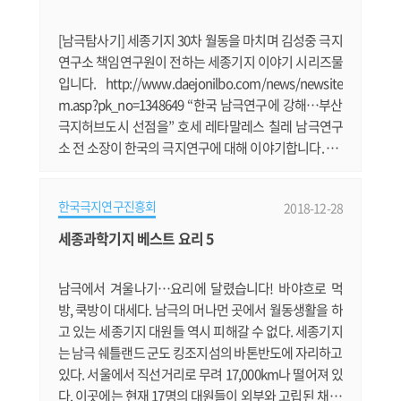
수 없는 상황에 도달했다고 여겨지는 빙하이다. 스웨이
츠 빙하.......
[남극탐사기] 세종기지 30차 월동을 마치며 김성중 극지
연구소 책임연구원이 전하는 세종기지 이야기 시리즈물
입니다. http://www.daejonilbo.com/news/newsite
m.asp?pk_no=1348649 “한국 남극연구에 강해…부산
극지허브도시 선점을” 호세 레타말레스 칠레 남극연구
소 전 소장이 한국의 극지연구에 대해 이야기합니다. htt
p://www.kookje.co.kr/news2011/asp/newsbody.as
p?code=2100&key=20181221.22023008492 [남극에
한국극지연구진흥회
2018-12-28
가다⑥] 장보고 기지 사람들의 일상은? KBS 기자의 남극
취재기 시리즈입니다. https://news.v.daum.net/v/20
세종과학기지 베스트 요리 5
181220172545228 "우주 비밀 간직한 '운석의 보고' 극
지, 현장연구에 답이 있다" 제9회 전국학생극지논술공
남극에서 겨울나기…요리에 달렸습니다! 바야흐로 먹
모.......
방, 쿡방이 대세다. 남극의 머나먼 곳에서 월동생활을 하
고 있는 세종기지 대원들 역시 피해갈 수 없다. 세종기지
는 남극 쉐틀랜드 군도 킹조지섬의 바톤반도에 자리하고
있다. 서울에서 직선거리로 무려 17,000km나 떨어져 있
다. 이곳에는 현재 17명의 대원들이 외부와 고립된 채 기