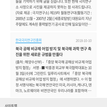
들을 기억하기 위해 글을 싣습니다. 또한 현재 극지연구
소 사정으로 사진을 제공하지 못하는 점 사과드립니다.
(자료 제공 : 극지연구소) 제19차 월동연구대(활동기간 :
2005년 11월 ~ 2007년 2월) [세종로탐방] 대원요리 지난
주말에도 계속된 풍력발전기 공사로 인해 일요일이던 대
원요리가 화요일로 변경되었습니다. 이번주에는 대원요
리는 임현식, 권창우 대원이 꼬리곰탕을 준비했습니다.
한국극지연구진흥회
2018-10-10
먼저 이틀전 황금석 조리장으로부터 소 꼬리뼈를 수령하
여 핏물을 제거한 다음, 오후 1시부터 음식준비를 하였습
북극 공해 비규제 어업 방지 및 북극해 과학 연구 촉
니다. 먼저 잘 잘라진 꼬리뼈를 푹 삶아 낸 다음, 건져내서
진을 위한 새로운 규범을 만들다
잘 씻고 다시 깨끗한 물.......
(출처 : 해양수산부) - 「중앙 북극해 공해상 비규제 어업
방지 협정」 서명 - ■ 박흥경 외교부 북극협력대표는 10
월 3일(수)에 그린란드 일루리사트에서 「중앙 북극해
공해상 비규제 어업 방지 협정」에 서명하였다. ㅇ 이 협
정 서명식에는 북극해 연안국인 미국, 러시아, 캐나다, 덴
마크, 노르웨이와 비연안국인 우리나라를 포함하여 중
국, 일본, 아이슬란드, EU 등 총 10개국 정부대표가 참석
하였다. ■ 이 협정 체결을 통해 한시적으로 북극 공해의
사이트맵