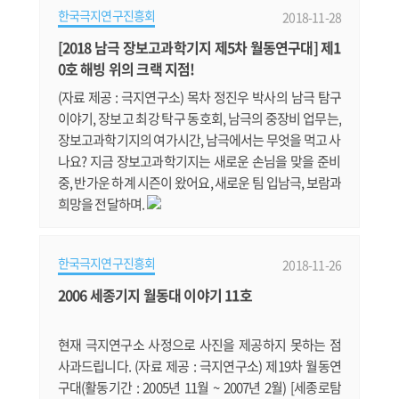
한국극지연구진흥회
2018-11-28
드 대통령)의 개회사에 이어 강경화 외교부 장관과 반기
문 전 유엔 사무총장의 연설이 이어진다. 포럼에는 북극
[2018 남극 장보고과학기지 제5차 월동연구대] 제1
권 국가 정부 관계자 및 국내외 북극 관련 기업‧연구기
0호 해빙 위의 크랙 지점!
관 관계자 등 약 300명이 참.......
(자료 제공 : 극지연구소) 목차 정진우 박사의 남극 탐구
이야기, 장보고 최강 탁구 동호회, 남극의 중장비 업무는,
장보고과학기지의 여가시간, 남극에서는 무엇을 먹고 사
나요? 지금 장보고과학기지는 새로운 손님을 맞을 준비
중, 반가운 하계 시즌이 왔어요, 새로운 팀 입남극, 보람과
희망을 전달하며.
한국극지연구진흥회
2018-11-26
2006 세종기지 월동대 이야기 11호
현재 극지연구소 사정으로 사진을 제공하지 못하는 점
사과드립니다. (자료 제공 : 극지연구소) 제19차 월동연
구대(활동기간 : 2005년 11월 ~ 2007년 2월) [세종로탐