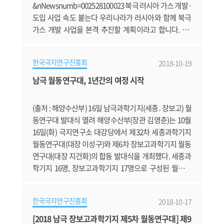
&nNewsnumb=002528100023 북극 러시아 가스 개발·
도입 사업 속도 붙는다 우리나라가 러시아와 함께 북극
가스 개발 사업을 본격 추진할 계획이라고 합니다. htt
p://www.ekn.kr/news/article.html?no=391226 지건
화 장보고과학기지 월동연구대장 “극지 우주 환경 연구
한국극지연구진흥회
2018-10-19
기대” 지건화 장보고과학기지 월동연구대장 인터뷰입니
다. http://www.etoday.co.kr/news/section/newsvie
남극 월동연구대, 1년간의 여정 시작
w.php?idxno=1674653 북극에서 쏟아지는 '하얀 가
루'의 정체는? 미국 항공우주국이 북극 그린란드 지.......
(출처 : 해양수산부) 16일 남극과학기지(세종․장보고) 월
동연구대 발대식 열려 해양수산부(장관 김영춘)는 10월
16일(화) 극지연구소 대강당에서 제32차 세종과학기지
월동연구대(대장 이성구)와 제6차 장보고과학기지 월동
연구대(대장 지건화)의 합동 발대식을 개최했다. 세종과
학기지 16명, 장보고과학기지 17명으로 구성된 월동연
구대는 발대식 이후 남극에 파견되어 약 1년간 연구활동
과 기지운영 임무를 수행하게 된다. 우리나라의 월동연
한국극지연구진흥회
2018-10-17
구대원은 1988년 12명의 제1차 세종과학기지 월동연구
대를 시작으로 이번 파견까지 총 606명에 달하게 됐다.
[2018 남극 장보고과학기지 제5차 월동연구대] 제9