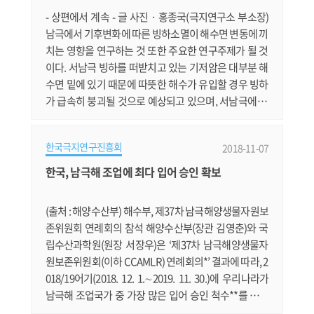
행 땐 국가의 허락을 받으라고요? 남.......
- 상편에서 계속 - 글 사진 · 홍종국(극지연구소 부소장)
남극에서 기후변화에 따른 빙하소멸이 해수면 변동에 끼
치는 영향을 연구하는 것 또한 주요한 연구주제가 될 것
이다. 서남극 빙하를 떠받치고 있는 기저암은 대부분 해
수면 밑에 있기 때문에 따뜻한 해수가 유입할 경우 빙하
가 급속히 붕괴될 것으로 예상되고 있으며, 서남극에 위
치한 아문센해에서는 실제로 급격한 빙하소멸이 관측되
고 있다. 국제적으로는 빙하소멸의 진행속도를 정확하게
한국극지연구진흥회
2018-11-07
관측하고 이에 따른 해수면 상승효과가 어느 정도 되는
지를 평가하는 것이 국제적인 이슈이다. 이와 같은 국제
한국, 남극해 조업에 최다 입어 승인 확보
적인 연구동향에 발맞추어 우리나라도 2020년부터 본격
적인 탐사를 할 예정이다. 사.......
(출처 : 해양수산부) 해수부, 제37차 남극해양생물자원보
존위원회 연례회의 참석 해양수산부(장관 김영춘)와 국
립수산과학원(원장 서장우)은 ‘제37차 남극해양생물자
원보존위원회(이하 CCAMLR) 연례회의*’ 결과에 따라, 2
018/19어기(2018. 12. 1.∼2019. 11. 30.)에 우리나라가
남극해 조업국가 중 가장 많은 입어 승인 척수**를 확보
하였다고 밝혔다. * 10. 22.∼11. 2. / 호주 호바트 CCAML