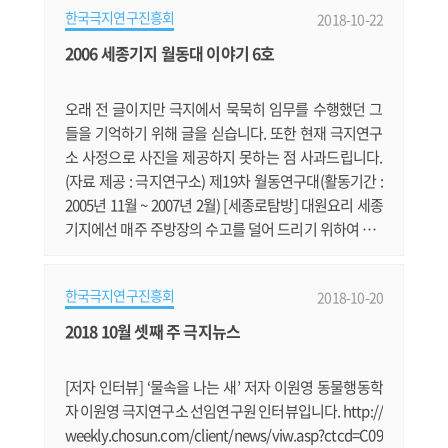
워 겨울이 매우 길고, 일 년 중 대부분의 기간이 눈으로 덮
한국극지연구진흥회
2018-10-22
여 있어 사람이 생활하기 힘든 지역이다. 하지만 이곳은
극지 조류를 연구하는 생태학자들의 관심을 받는 곳이기
2006 세종기지 월동대 이야기 6호
도 하다. 그 이유는 이 근방에 북극흰갈매기(Ivory Gull, P
agophila eburnea)의 주.......
오래 전 글이지만 극지에서 묵묵히 임무를 수행했던 그
들을 기억하기 위해 글을 싣습니다. 또한 현재 극지연구
소 사정으로 사진을 제공하지 못하는 점 사과드립니다.
(자료 제공 : 극지연구소) 제19차 월동연구대(활동기간 :
2005년 11월 ~ 2007년 2월) [세종로탐방] 대원요리 세종
기지에선 매주 주방장의 수고를 덜어 드리기 위하여 2명
씩 순번제로 대원요리를 만들고 있습니다. 지난주에는
전기 김홍대 대원과 해상안전 이재석 대원이 카레을 준
한국극지연구진흥회
2018-10-20
비 했습니다. 국내에서도 평소 자주 접하고 즐겨 먹던 요
리였지만 막상 주방에 들어서면 왠지 낯설은 것이 많아
2018 10월 셋째 주 극지뉴스
주방장의 도움이 없었다면 대원요리가 순조롭지 않았을
것입니다. 카레맛의 핵심은 카.......
[저자 인터뷰] ‘물속을 나는 새’ 저자 이원영 동물행동학
자 이원영 극지연구소 선임연구원 인터뷰입니다. http://
weekly.chosun.com/client/news/viw.asp?ctcd=C09