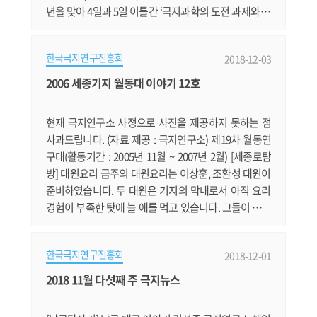
년을 맞아 4일과 5일 이틀간 ‘극지과학의 도전 과제와 대
한민국의 미래’라는 주제로 국제 세미나를 개최한다. 이
번 세미나는 지난 5월 열린 ‘남극포럼*’에 이어 개최되는
한국극지연구진흥회
2018-12-03
극지행사로, 국내·외 극지연구 전문가들이 함께 모여 극
지연구의 미래에 대해 논의하는 자리로서 큰 의미가 있
2006 세종기지 월동대 이야기 12호
다. * 탐험가 제임스 후퍼, 미생 윤태호 작가 등의 강연을
통해 국민들에게 남극.......
현재 극지연구소 사정으로 사진을 제공하지 못하는 점
사과드립니다. (자료 제공 : 극지연구소) 제19차 월동연
구대(활동기간 : 2005년 11월 ~ 2007년 2월) [세종로탐
방] 대원요리 금주의 대원요리는 이상훈, 조환성 대원이
준비하였습니다. 두 대원은 기지의 막내로서 아직 요리
경험이 부족한 탓에 늘 애를 먹고 있습니다. 그들이 준비
한 금주의 대원 요리는 삼겹살이었습니다. 삼겹살에는
소주가 따르기 마련인데, 일요일 저녁의 술자리라서 그
한국극지연구진흥회
2018-12-01
런지 다들 부담스런 표정이었습니다. 하지만 몇몇 애주
가들은 아주 반가운 표정이었습니다. 그들이 모인 테이
2018 11월 다섯째 주 극지뉴스
블은 철옹성처럼 단단하여 밤이 깊어가도록 술잔이 오고
갔습니다. 요리를 하고 있는 두 대.......