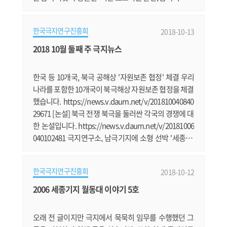
에 직면해 있음을 경고하고 나섰다. 에디터 · 강윤성 사진
· 그린피스 올해 3월 23일 새벽. 국제환경단체 그린피스
한국극지연구진흥회
2018-10-13
는 남극해에서 조업 중이던 크릴 어선에 ‘생존 캡슐’을 부
착해 조업 활동을 막는 평화적인 시위를 진행했다. 시위
2018 10월 둘째 주 극지뉴스
는 남극 그리니치 섬 인근 해상에서 우크라이나 국적의
크릴 조업선.......
한국 등 10개국, 북극 공해상 '자원보존 협정' 체결 우리
나라를 포함한 10개국이 북극해상 자원보존 협정을 체결
했습니다. https://news.v.daum.net/v/201810040840
29671 [논설] 북극 전쟁 북극을 둘러싼 각국의 경쟁에 대
한 논설입니다. https://news.v.daum.net/v/20181006
040102481 극지연구소, 남극기지에 소형 선박 '세종호'
도입 남극세종기지에서 고무보트를 써왔는데 소형 선박
2대를 도입하기로 했습니다. https://news.v.daum.ne
한국극지연구진흥회
2018-10-12
t/v/20181005100141736 [남극탐사기] 세종기지에는 오
로라가 있을까? 김성중 극지연구소 책임연구원이 전하
2006 세종기지 월동대 이야기 5호
는 남극 오로라 이야기입니다. http://www.daejonilbo.
com/news/newsitem.asp?pk_no=1338169 [정종.......
오래 전 글이지만 극지에서 묵묵히 임무를 수행했던 그