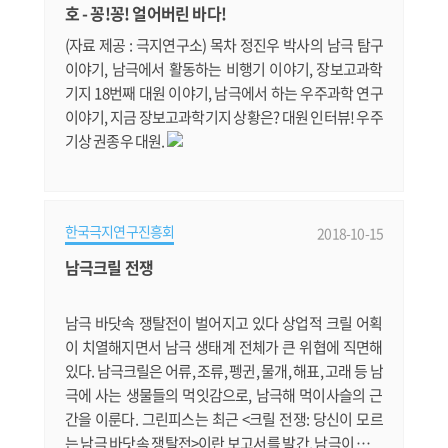
월동연구대는 발대식을 마친 뒤 안전 훈련, 위치확인시
호 - 꽁!꽁! 얼어버린 바다!
스템(GPS) 및 무선통신 사용법, 응급.......
(자료 제공 : 극지연구소) 목차 정진우 박사의 남극 탐구
이야기, 남극에서 활동하는 비행기 이야기, 장보고과학
기지 18번째 대원 이야기, 남극에서 하는 우주과학 연구
이야기, 지금 장보고과학기지 상황은? 대원 인터뷰! 우주
기상 권종우 대원.
한국극지연구진흥회
2018-10-15
남극크릴 전쟁
남극 바닷속 쟁탈전이 벌어지고 있다 상업적 크릴 어획
이 치열해지면서 남극 생태계 전체가 큰 위협에 직면해
있다. 남극크릴은 어류, 조류, 펭귄, 물개, 해표, 고래 등 남
극에 사는 생물들의 먹잇감으로, 남극해 먹이사슬의 근
간을 이룬다. 그린피스는 최근 <크릴 전쟁: 당신이 모르
는 남극 바닷속 쟁탈전>이란 보고서를 발간, 남극이 위기