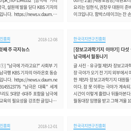
남극, 설원에 발을 딛다 KBS 기자의
요리는 임현식, 권창우 대원이 준
. https://news.v.daum.ne
이크입니다. 함박스테이크는 잔 손
1206192202568 북극써클 포럼 개
기 때문에 요리하기 꺼려하는 것 
화인한 북극의 위협은 全지구 위협"
권창우 대원이 한국에 있는 여자 
양수산부 등이 공동주최하는 '북극
어주기 위한 연습무대로 이번 요
진흥회
한국극지연구진흥회
2018-12-08
이 개최됐습니다. https://news.
습니다. 먼저 이 사실을 모르고 실
월 첫째 주 극지뉴스
[장보고과학기지 이야기] 다섯
/v/20181208174255329 2018 북극
어주신 월동대 대원 모두에게 감사
남극에서 월동나기
..'2050 극지비전' 선포 북극협력
니다. 하루 전에 조리장님이 준비
 앞으로의 극지 활동 청사진을 밝혔
소고기와 돼지고기를 임현식 대원
①] "남극에 가라고요?" 사회부 기
글 사진 · 유규철 제5차 장보고
://news.v.daum.net/v/2018121
솜씨로 잘게 다지고, 권.......
남극행 KBS 기자의 아라온호 동승
장 극야가 오기 전 기지 외부에서
.....
. https://news.v.daum.ne
한 제5차 장보고과학기지 대원들 
129145523776 "남극은 대륙" 세계
이다. 잠 못 이루는 극야가 계속되
 우리도 5대양·6대주 포함을 남극에
시간이 이렇게 흘렀나 뒤돌아본다.
 교육의 필요성을 강조한 글입니다.
월동대장 임명을 받고 그해 겨울 1
ws.v.daum.net/v/2018112314101
와서 4차 월동대와 인수인계를 끝
녹으니.. 북극서 미·중·러 '新냉전' 강
제 같은데, 전체 월동 시간의 반이
사 패권 경쟁장으로 떠오른 북극 이
실 우리 월동대가 여기 도착하자마
진흥회
한국극지연구진흥회
2018-12-01
tps://news.v.daum.net/v/201
인수인계를 끝내고 바로 업무를 