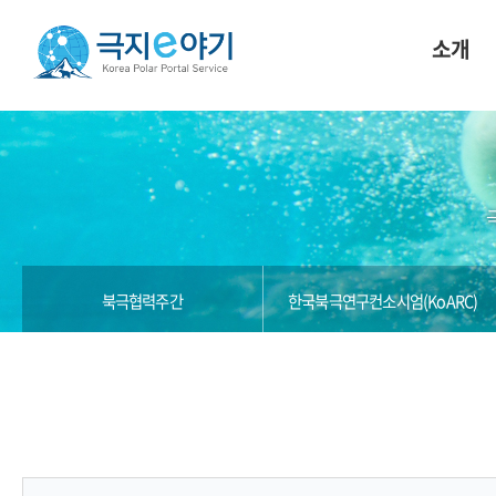
소개
북극협력주간
한국북극연구컨소시엄(KoARC)