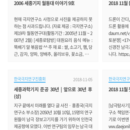
2006 세종기지 월동대 이야기 9호
2018 11
팀”입니다. 기지에 도착해서 처음으로 대원요리
얼음과 펭귄의
를 시작한 파트너이며, 벌써 두 번째 대원요리의
씨 남극점으로
시간이 돌아왔으니 벌써 8주가 지났습니다. 처
호씨 이야기입니다
현재 극지연구소 사정으로 사진을 제공하지 못
드론이 간다,
음에 돈까스 요리로 몇몇.......
om/news/ar
하는 점 사과드립니다. (자료 제공 : 극지연구소)
드론 활용에 대
란드.......
제19차 월동연구대(활동기간 : 2005년 11월 ~ 2
daum.net/
007년 2월) [세종로탐방] 대원요리 음식 메뉴 :
토분쟁] <17
뚝배기 알 볶음밥 ^^ 주 재 료 : 쌀, 소고기, 햄, 당
신경전 남극
근, 감자, 양파, 양배추, 올리브유, 꽃소금, 후추
니다. https:
국 재 료 : 국물용(당근, 양배추, 양파, 큰 멸치), 계
70327723
란, 파 일일 주방장 : 양 영 선 도 우 미 : 박 정 민 요
남극생물회의
리는 먹는 것도 좋지만 만들 때의 기분도 좋은 것
원 보호구역에 
한국극지연구진흥회
한국극지연구
2018-11-05
같군요. 그렇지만 불안하기도 하지요. 대원들의
v.daum.ne
세종과학기지 준공 30년 | 앞으로 30년 후
2018 11
맛의 평이 어떨까? 맛이 있다고 할까? 아니면 음
극해 조업에 
(상)
~~~ 뭐 그럴까? (--);; 아무튼 3월 19일 오후에 요
조업권을 가장
리를 시작 했습니다. 우선 쌀을 씻어 놓고.......
s://news.v
지구 끝에서 미래를 열다 글 사진 · 홍종국(극지
[남극탐사기
남극여행 땐 국
연구소 부소장) 2050년 10월 10일, 15명의 연구
구소 책임연
원들이 남극 장보고기지를 가기 위하여 인천국
기로 이번엔 
제공항에 모였다. 이번 연구팀의 임무는 남극 대
ww.daejoni