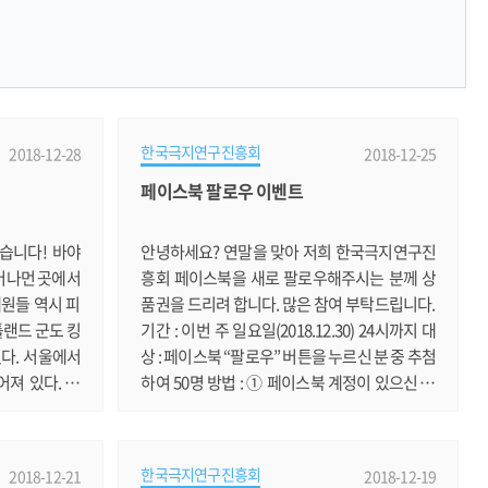
한국극지연구진흥회
2018-12-28
2018-12-25
페이스북 팔로우 이벤트
습니다! 바야
안녕하세요? 연말을 맞아 저희 한국극지연구진
 머나먼 곳에서
흥회 페이스북을 새로 팔로우해주시는 분께 상
원들 역시 피
품권을 드리려 합니다. 많은 참여 부탁드립니다.
틀랜드 군도 킹
기간 : 이번 주 일요일(2018.12.30) 24시까지 대
다. 서울에서
상 : 페이스북 “팔로우” 버튼을 누르신 분 중 추첨
어져 있다. 이
하여 50명 방법 : ① 페이스북 계정이 있으신 분
부와 고립된 채
은 아래 주소를 클릭해 가셔서 "좋아요" 혹은
하는 대원들의
“팔로우”를 누릅니다. http://www.facebook.c
먹는 시간이다.
om/kosap.kr ② 다시 이 글 아래에 비밀댓글로
한국극지연구진흥회
2018-12-21
2018-12-19
서도 다른, 남
이름(페이스북 닉네임)과 휴대폰번호를 적습니