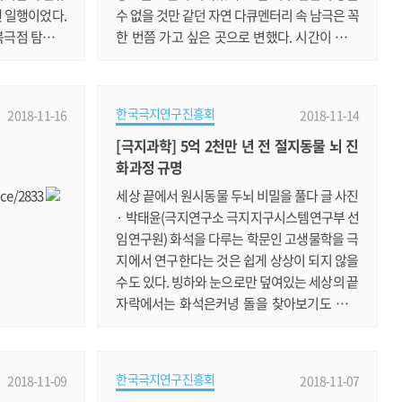
센 일행이었다.
수 없을 것만 같던 자연 다큐멘터리 속 남극은 꼭
 북극점 탐사도
한 번쯤 가고 싶은 곳으로 변했다. 시간이 흘러
 시대가 되었
직업이 몇 번 바뀌어 작가가 되고 한 아이의 엄마
0톤급 러시아 핵
가 되어서도 남극을 향한 꿈은 사라지지 않았다.
 북극점을 탐방한
그러던 어느 여름 날, 우연히 남극체험단 모집 광
한국극지연구진흥회
2018-11-16
2018-11-14
. 북극점 탐
고를 본 나는 덜컥 지원서를 냈다. 우주의 좋은
[극지과학] 5억 2천만 년 전 절지동물 뇌 진
문 여행가) 핀
기운들이 순간 한곳으로 모인 탓이었을까 믿기
화과정 규명
의 부동항이자
지 않지만 3번의 심사를 거쳐 나는 남극 체험단
k)까지 비행기
으로 선발됐다. 십년 전 지하철 광고에서 시작한
ice/2833
세상 끝에서 원시동물 두뇌 비밀을 풀다 글 사진
나의 남극의.......
· 박태윤(극지연구소 극지지구시스템연구부 선
임연구원) 화석을 다루는 학문인 고생물학을 극
지에서 연구한다는 것은 쉽게 상상이 되지 않을
수도 있다. 빙하와 눈으로만 덮여있는 세상의 끝
자락에서는 화석은커녕 돌을 찾아보기도 쉽지
않을 것만 같다. 이 말은 남극에서는 일정부분 사
실이다. 남극 대륙은 98% 이상이 빙하로 덮여 있
기에 퇴적암이 드러난 부분을 찾는 것조차 쉽지
한국극지연구진흥회
2018-11-09
2018-11-07
않다. 다행히 우리나라의 세종기지가 있는 남극