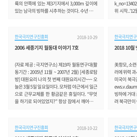
륙의 안쪽에 있는 제3기지에서 3,000m 깊이에
k_no=134
있는 남극의 빙하를 시추하는 것이다. 수년 동안
위 시작..'
이들 연구팀은 남극 제3기지에서 빙하를 시추하
으면서 북극
였는데 해마다 채취하는 빙하의 심도가 깊어져
치는 듯 합니다. 
올해에는 2,000m부터 2,500m 사이의 빙하를
01810300
한국극지연구진흥회
한국극지연구
2018-10-29
채취하는 것을 목표로 하고 있다. 30년 후 세계
루' 우수도
2006 세종기지 월동대 이야기 7호
2018 10
최초 100만 년 전 빙하 확보할 것 남극빙하는 눈
문도서관이 상을
이 굳어져 생긴 것으로 많은 공기방울을 포함하
aum.net/v
고 있다. 이 공기는 눈이 내릴 당시 형성된 것으
지, 피부과
(자료 제공 : 극지연구소) 제19차 월동연구대(활
美항모, 소련
로 이것의 성분을 분석하면.......
기지의 질환 1
동기간 : 2005년 11월 ~ 2007년 2월) [세종로탐
러에 위력 과
bosa.c.......
방] 대원요리 나의 첫 번째 대원요리시간~~~ 오
미국이 북극권
늘은 3월 5일 일요일이다. 모처럼 야근에서 일근
ews.v.daum
으로 근무교체를 한 황금같은 휴일이다. “무엇
빙하에 거대 
을 하기로 되어있었지?” 항상 잠에서 깨어나자
려 북극만이
마자 혼돈된 두뇌활동을 에너지 충만한 상태로
습니다. https
촉진시키는 습관적인 행동이다. 언뜻 째진 눈동
81706032
자 가장자리에 끼어있는 작은 이물질을 한손으
견.."최근 
한국극지연구진흥회
한국극지연구
2018-10-22
로 비벼 제거하면서, 비몽사몽간에 보여지는 탁
형 빙산이 발견