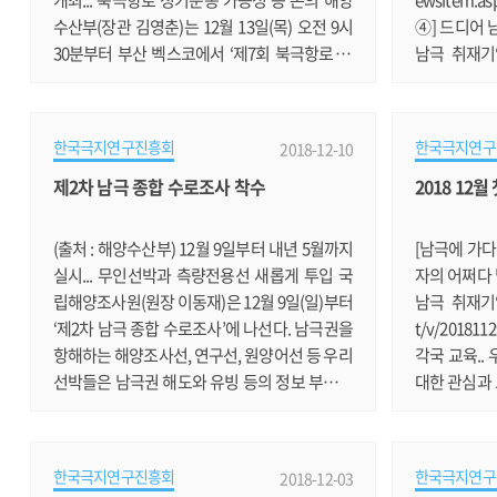
수산부(장관 김영춘)는 12월 13일(목) 오전 9시
④] 드디어 
30분부터 부산 벡스코에서 ‘제7회 북극항로 국
남극 취재기입니다
제세미나’를 개최한다. 북극항로 국제세미나는
t/v/2018
지구 온난화로 북극 해빙이 증가하면서 활용 가
최.."기후변
능성이 높아지고 있는 북극항로의 운송 참여방
외교부와 해
한국극지연구진흥회
한국극지연구
2018-12-10
안을 논의하기 위해 지난 2011년부터 개최된 북
써클 한국포럼'
제2차 남극 종합 수로조사 착수
2018 12
극항로 분야 대표 행사이다. 7회째를 맞이한 이
v.daum.net
번 세미나는 올해 8월 덴마크 머스크사(社)가 세
협력주간 개최
계 최초로 유럽~아시아 간 컨테이너선의 북극항
주간을 맞아
(출처 : 해양수산부) 12월 9일부터 내년 5월까지
[남극에 가다
로 운항에 성공함에.......
습니다. https
실시... 무인선박과 측량전용선 새롭게 투입 국
자의 어쩌다 
1101731063 ..
립해양조사원(원장 이동재)은 12월 9일(일)부터
남극 취재기입니다
‘제2차 남극 종합 수로조사’에 나선다. 남극권을
t/v/20181
항해하는 해양조사선, 연구선, 원양어선 등 우리
각국 교육..
선박들은 남극권 해도와 유빙 등의 정보 부족으
대한 관심과
로 안전한 항행에 어려움을 겪고 있다. 2015년 1
https://ne
2월 국적 원양어선인 썬스타호가 남극에서 유빙
7078 빙하 
에 의해 좌초된 사고도 이러한 바닷길 정보 부족
대국들의 군
한국극지연구진흥회
한국극지연구
2018-12-03
으로 인해 발생하였다. 이에, 국립해양조사원은
야기입니다. ht