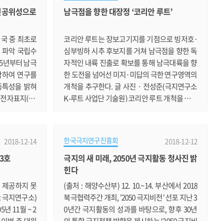
인공위성으로
남극점을 향한 대장정 ‘코리안 루트’
뉴들이 선보인
다. 그러면 그 중 50분을 뽑아 상품권을 보내드리
 공민규 쉐프가
겠습니다. 선물 : 컬처랜드 모바일 문화상품권 5,
아하고, 힘든
000원권 (전국 5대 편의점과 CGV등에서 결제할
원국 중 최초로
코리안 루트는 장보고기지를 기점으로 빙저호·
수 있는 편리한 상품.......
 파악 국립수
심부빙하 시추 후보지를 거쳐 남극점을 향한 독
15년부터 남극
자적인 내륙 진출로 확보를 통해 남극대륙을 향
착하여 연구를
한 도전을 넘어선 미지·미답의 극한 연구영역의
동특성을 밝혀
개척을 추구한다. 글 사진 · 전성준(극지연구소
성전자표지(Po
K-루트 사업단 기술원) 코리안 루트 개척을 위해
 : 수심, 수온 등을
빙하 위를 이동 중인 탐사팀 선단. 2대의 설상차
동분리 인공위
가 연료탱크 썰매를 끌고 있다. 19세기 이후 아문
자원보존위원회
센·스콧의 남극탐험을 시작으로 미국, 유럽(독
한국극지연구진흥회
2018-12-14
2018-12-12
우리나라와 미국,
일, 프랑스, 이탈리아, 영국 등), 러시아, 일본, 중
13호
극지의 새 미래, 2050년 극지활동 청사진 밝
한 남극이빨고
국 등 소위 남극탐사 선도국이라고 일컬어지는
힌다
 진행 중이며,
나라들은 남극 대륙에 자국의 내륙기지를 건설
을 밝혀낸 것
하고 고유의 육상루트를 확보하여 다양한 남극
 제공하지 못
(출처 : 해양수산부) 12. 10.~14. 부산에서 2018
...
연구를 수행하고 있다.......
: 극지연구소)
북극협력주간 개최, ’2050 극지비전’ 선포 지난 3
년 11월 ~ 2
0년간 극지활동의 성과를 바탕으로, 향후 30년
 이번 주 대원
의 통합 극지정책 방향을 제시하는 ‘2050 극지비