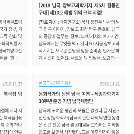
[2018 남극 장보고과학기지 제5차 월동연
무겁기만 했다.
전문가들이 함께 모여 극지연구의 미래에 대해
구대] 제10호 해빙 위의 크랙 지점!
갔으니 한편으론
논의하는 자리로서 큰 의미가 있다. * 탐험가 제
극지연구소 연
임스 후퍼, 미생 윤태호 작가 등의 강연을 통해
초 북극써클포럼
(자료 제공 : 극지연구소) 목차 정진우 박사의 남
국민들에게 남극.......
국가 정부, 기
극 탐구 이야기, 장보고 최강 탁구 동호회, 남극
 교류 강화 및
의 중장비 업무는, 장보고과학기지의 여가시간,
와 북극써클 사
남극에서는 무엇을 먹고 사나요? 지금 장보고과
 한국해양수산
학기지는 새로운 손님을 맞을 준비중, 반가운 하
써클 한국포
계 시즌이 왔어요, 새로운 팀 입남극, 보람과 희
 소공동 롯데호텔
망을 전달하며.
는 올라퓌르 라
imsson) 북극
한국극지연구진흥회
2018-11-23
2018-11-21
)의 개회사에
｜ 북극점 탐
동화작가의 생생 남극 여행 - 세종과학기지
 전 유엔 사무
30주년 준공 기념 남극체험단
 북극권 국가
 기업‧연구기
극점에 서다 지
남극에 귀여운 펭귄의 모습은 없었다 글 사진 ·
한 북극점(No
전현정(동화작가) 남극에 관한 나의 막연한 동경
여행지 중의 하나
은 십년 전쯤 남극 월동대원을 모집하는 지하철
북극점에 인류
광고를 보면서 시작됐다. 그날 이후 인간이 닿을