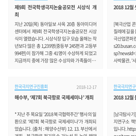
제9회 전국학생극지논술공모전 시상식 개
2018 12
에 위치한 스웨이츠 빙하(Thwaites Glacier)는
의 일상은? 
최
이미 붕괴가 진행되고 있으며, 되돌릴 수 없는 상
다. https://
황에 도달했다고 여겨지는 빙하이다. 스웨이츠
545228 "
지난 20일(목) 동아일보 사옥 20층 동아미디어
[북극산업 콘
빙하.......
현장연구에 
센터에서 제9회 전국학생극지논술공모전 시상
칠레에 길을 
술공모.......
식이 열렸습니다. 시상식장 입구 모습 올해는 작
극산업콘퍼런스 
년보다 많은 총 1,239명(중등부 245편과 고등부
s20.busan.c
994편)이 참가해 그중 41명이 수상하게 되었고
sp?newsId
지금까지 중에 가장 많은 수상자와 가족들이 참
사박물관, '
석해 주셨습니다. 먼저 윤석순 한국극지연구진
양자연사박물
흥회장의 개회사에 이어 윤석순 한국극지연구
수집가 문지호
진흥회장의 개회사 모습 이어 신선호 해양수산
ps://news.
한국극지연구진흥회
한국극지연구
2018-12-17
부 해양정책팀장께서 재미있고 유익한 축사를
9 2050 극
해수부, ‘제7회 북극항로 국제세미나’ 개최
2018 12
해주셨습니다. 신선호 해양수산부 해양정책팀
스'를 찾아서
장의 축사 홍종국 극지연구소 부소장의 축사도
종기지 30주
있었습니다. 홍종국 극지연구소 부소장의 축사
전'에 대해 설명
* 지난 주 목요일 '2018 북극협력주간' 행사의 일
[남극탐사기]
심사위원장인 장순근 극지연구소 명예.......
net/v/20
환으로 ‘제7회 북극항로 국제세미나’가 개최되
지연구소 책
뻗.......
었습니다. (출처 : 해양수산부) 12. 13. 부산에서
입니다. http:
개최... 북극항로 정기운송 가능성 등 논의 해양
ewsitem.a