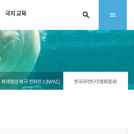
극지 교육
.
북태평양 북극 컨퍼런스(NPAC)
한국극지연구진흥회(종료)