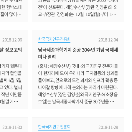
비한 함박스테
전’이 선포된다. 해양수산부(장관 김영춘)와 외
질이 많이 가
교부(장관 강경화)는 12월 10일(월)부터 14일
중 하나였지만,
(금)까지 5일간 부산 벡스코 컨벤션홀에서 ‘2018
친구에게 만들
북극협력주간(Arctic Partnership Week 201
리에 도전하였
8)’을 개최한다. 북극협력주간은 국내외 북극 전
한국극지연구진흥회
2018-12-06
2018-12-04
험 대상자가 되
문가가 모여 북극 관련 정책, 과학기술, 산업 등
 살 장보고의
남극세종과학기지 준공 30주년 기념 국제세
의 말씀 드립
다양한 분야에서 지속가능한 북극의 미래를 모
미나 열려
해둔 갈아놓은
색하는 자리로, 2016년부터 매년 개최되어 우리
이 화려한 칼
나라의 대표적인 북극브랜드로 자리 잡았다. 3
과학기지 월동대
(출처 : 해양수산부) 국내·외 극지연구 전문가들
회째를 맞은 이번 행사.......
 마지막 촬영을
이 한자리에 모여 우리나라 극지활동의 성과를
벌써 6월 5일
돌아보고, 앞으로의 도전 과제와 인프라 확충 등
고 있다. 벌써
나아갈 방향에 대해 논의하는 자리가 마련된다.
 작년 이만쯤
해양수산부(장관 김영춘)와 극지연구소(소장 윤
0월 말에 들어
호일)는 남극세종과학기지 준공 30주년을 맞아
낸 지가 엊그
4일과 5일 이틀간 ‘극지과학의 도전 과제와 대한
 지나갔다. 사
민국의 미래’라는 주제로 국제 세미나를 개최한
자 3일 만에
다. 이번 세미나는 지난 5월 열린 ‘남극포럼*’에
한국극지연구진흥회
2018-11-30
2018-11-28
시작하려니 걱
이어 개최되는 극지행사로, 국내·외 극지연구