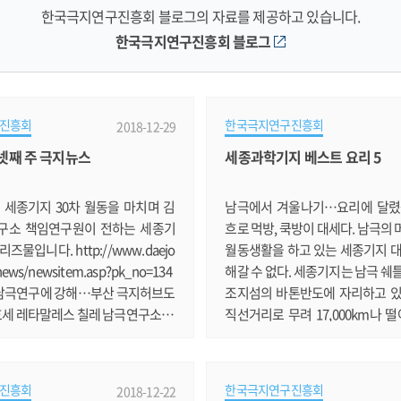
한국극지연구진흥회 블로그의 자료를 제공하고 있습니다.
한국극지연구진흥회 블로그
진흥회
한국극지연구진흥회
2018-12-29
월 넷째 주 극지뉴스
세종과학기지 베스트 요리 5
 세종기지 30차 월동을 마치며 김
남극에서 겨울나기…요리에 달렸
구소 책임연구원이 전하는 세종기
흐로 먹방, 쿡방이 대세다. 남극의
즈물입니다. http://www.daejo
월동생활을 하고 있는 세종기지 대
news/newsitem.asp?pk_no=134
해갈 수 없다. 세종기지는 남극 쉐
국 남극연구에 강해…부산 극지허브도
조지섬의 바톤반도에 자리하고 있
호세 레타말레스 칠레 남극연구소 전
직선거리로 무려 17,000km나 떨
의 극지연구에 대해 이야기합니다.
곳에는 현재 17명의 대원들이 외
.kookje.co.kr/news2011/asp/ne
기지를 지키고 있다. 월동생활을 
?code=2100&key=20181221.220
가장 큰 즐거움 중의 하나가 바로 
진흥회
한국극지연구진흥회
2018-12-22
2 [남극에 가다⑥] 장보고 기지 사람들
저녁 시간이 되면 다른 곳과 같으면