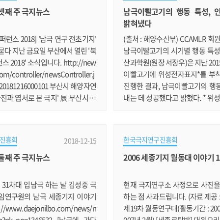
월 셋째 주 극지뉴스
남극이빨고기의 행동 특성, 
KBS 기자의 남극 취재기 시리즈입니
극에서만 맛볼 수 있는 다양한 메
밝혀냈다
news.v.daum.net/v/20181220172
다. 이 중에 조리대원을 맡고 있는
우주 비밀 간직한 '운석의 보고' 극지,
“세종기지 대원들이 평소에도 좋
퍼런스 2018] '남극 연구 전초기지'
(출처 : 해양수산부) CCAMLR 회
답이 있다" 제9회 전국학생극지논
일을 마친 대원들.......
묻다 지난 금요일 부산에서 열린 '북
남극이빨고기의 시기별 행동 특성
2018' 소식입니다. http://new
산과학원(원장 서장우)은 지난 20
om/controller/newsController.j
이빨고기에 위성전자표지*를 부
=20181216000101 부산시 해양자연
진행한 결과, 남극이빨고기의 행
사진과 엽서로 본 극지' 展 부산시 해
내는 데 성공했다고 밝혔다. * 위
관에서 극지사진공모전 수상작과
p-up Satellite Archival Tags)
씨의 수집품 등을 전시합니다. htt
감지하는 전자센서가 내장된 자
v.daum.net/v/2018121709441419
성 전자표지 현재 남극해양생물
진흥회
한국극지연구진흥회
2018-12-15
지비전, '수어드(Seward)의 아이스박
(CCAMLR*)의 25개 회원국 중 
월 둘째 주 극지뉴스
2006 세종기지 월동대 이야기 
 김영춘 해양수산부 장관이 남극 세
뉴질랜드가 위성전자표지를 활용
년을 맞아 선포된 '2050 극지비
기 이동경로 및 행동 특성 연구를
합니다. https://news.v.daum.
남극이빨고기의 시기별 행동 특성
 31차대 입남극 하는 날 김성중 극
현재 극지연구소 사정으로 사진을
181217080303605 북극권까지 손
은 우리나라가 처음이다. * CCAML....
임연구원의 남극 세종기지 이야기
하는 점 사과드립니다. (자료 제공 
//www.daejonilbo.com/news/n
제19차 월동연구대(활동기간 : 2005
sp?pk_no=1346532 [남극에 가다
007년 2월) [세종로탐방] 대원요리