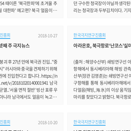
0254 때이른 '북극한파'에 초겨울 추
던 구수한 청국장이 아닐까 생각된다
12월 대한파' 예고편? 북극 얼음이 녹
리는 청국장과 두부김치이다. 기지
한파가 매년 우리나라에 영향을 미
이 없는 관계로 4일전부터 대원요
https://news.v.daum.net/v/2
위해 분주한 시간을 보냈다. 콩을 씻
93047592 극지과학 전문도서관 '이글
당한 온도에서 숙성을 하여 발효를 시키
진흥회
한국극지연구진흥회
2018-10-27
서관 선정 극지연구소의 극지과학 전
성 3일째, 청국장이 완성됐다. 특
월 넷째 주 극지뉴스
아라온호, 북극항로‘난코스’실
 받았습니다. https://news.v.d
새 ^^ 일요일 아침 대원들에게 
/20181025172423007 남극과학기
의향으로 평상시 보다 일찍 일어났
·정형외과 질환 다수 발생 남극세종
물국수 그런데, 여기에서 큰 실수
붕괴 후 27년 만에 북극권 진입.."중
(출처 : 해양수산부) 쇄빙연구선 
위가 피부병이군요. http://www.
ㅜ;; 콩물국수.......
시" 러시아와 중국을 견제하기 위해
항해에서 동시베리아해 해빙 관측
에 진입한다고 합니다. https://n
산부(장관 김영춘)는 쇄빙연구선 
.net/v/20181020140001941 남극
구항해를 통해 동시베리아해에서
균열..'서울 면적 절반' 빙산 표류 우
다얼음(해빙, 海氷)의 이상 움직
 아니라 남극에서도 얼음이 녹고 있
마리를 찾았다고 밝혔다. 북극항로
://news.v.daum.net/v/2018101
박을 위협하는 요소 중 하나인 해
33 남극서 거대한 '직사각형 빙산' 발
관측이 시작된 1979년 이후 40년 
분리된 듯" 남극에서 기이하게 직사각
를 보이고 있다. 그러나, 태평양
진흥회
한국극지연구진흥회
2018-10-20
돼 화제입니다. https://news.v.
드나드는 관문인 동시베리아해에