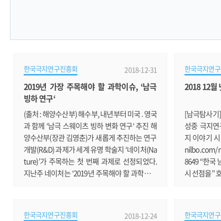
한국극지연구진흥회
한국극지연구
2018-12-31
2019년 가장 주목해야 할 과학이슈, ‘남극
2018 12
빙하 연구‘
(출처 : 해양수산부) 해수부, 내년부터 미국․영국
[남극탐사기]
과 함께 ‘남극 스웨이츠 빙하 변화 연구‘ 추진 해
성중 극지연
양수산부(장관 김영춘)가 새롭게 추진하는 연구
지 이야기 시리
개발(R&D) 과제가 세계 유명 학술지 ‘네이처(Na
nilbo.com/
ture)’가 주목하는 첫 번째 과제로 선정되었다.
8649 “한
지난주 네이처는 ‘2019년 주목해야 할 과학분야
시 선점을” 
이슈(What to watch for in 2019) 10선’을 발표
소장이 한국
하고, 그 중 우리나라와 미국, 영국이 2019년부
http://www
터 남극에서 함께 추진할 예정인 ‘스웨이츠 빙하
wsbody.asp
한국극지연구진흥회
한국극지연구
2018-12-24
변화 연구’ 프로젝트를 1순위로 꼽았다. 서남극
2300849