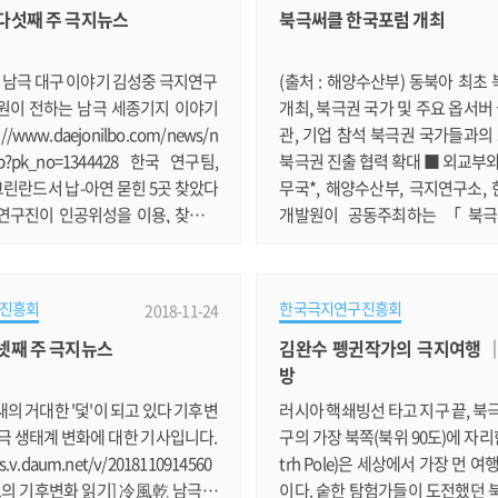
월 다섯째 주 극지뉴스
북극써클 한국포럼 개최
420725 남극세종과학기지 준공 30주
정 반 근심 반으로 그저 마음이 
제세미나 해양수산부와 극지연구소
근데 그 시간이 아무 탈 없이 잘 
이틀간 남극세종과학기지 준공 30주
우리 월동대가 대견하기만 하다. 
 남극 대구 이야기 김성중 극지연구
(출처 : 해양수산부) 동북아 최
국제 세미나를 개최합니다. http
구원들이 장보고과학.......
원이 전하는 남극 세종기지 이야기
개최, 북극권 국가 및 주요 옵서버 
//www.daejonilbo.com/news/n
관, 기업 참석 북극권 국가들과의
sp?pk_no=1344428 한국 연구팀,
북극권 진출 협력 확대 ■ 외교부
 그린란드서 납-아연 묻힌 5곳 찾았다
무국*, 해양수산부, 극지연구소,
연구진이 인공위성을 이용, 찾아냈
개발원이 공동주최하는 「북극
tps://news.v.daum.net/v/201
럼」이 12. 7.(금)~8.(토) 서울
031502 이정미 의원, 송도 극지연구
에서 개최된다. ● 이번 포럼에서
연구소 이전 논란 일축 정의당 이정
그나르 그림슨(Olafur Ragnar Gr
진흥회
한국극지연구진흥회
2018-11-24
지연구소를 방문했습니다. http://
써클 이사장(前 아이슬란드 대통령
월 넷째 주 극지뉴스
김완수 펭귄작가의 극지여행 
azine.co.kr/news/articleView.
이어 강경화 외교부 장관과 반기문
방
no=157719#09ne '북극써클 한국포
총장의 연설이 이어진다. 포럼에는
일 개최 북극권 국가 관계자 등 300여
정부 관계자 및 국내외 북극 관련
의 거대한 '덫'이 되고 있다 기후변
러시아 핵쇄빙선 타고 지구 끝, 북
 '북극써클 한국포럼'이 12월 7일
관 관계자 등 약 300명이 참.......
극 생태계 변화에 대한 기사입니다.
구의 가장 북쪽(북위 90도)에 자리
ws.v.daum.net/v/2018110914560
trh Pole)은 세상에서 가장 먼 
종오의 기후변화 읽기] 冷風乾 남극…
이다. 숱한 탐험가들이 도전했던 