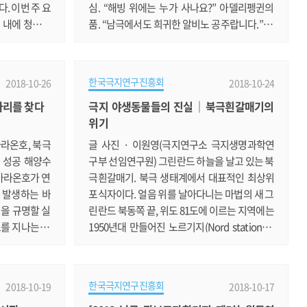
. 이번 주 요
심. “해빙 위에는 누가 사나요?” 아델리펭귄의
 내에 청국장
품. “남극에서도 희귀한 알비노 공주랍니다.” 아
리를 준비하기
델리펭귄의 키스. “사랑해요!” 도둑갈매기의 눈
고, 삶고, 적
초리. “이번엔 무엇을 사냥할까?” 범고래 한 쌍
고...., 숙
의 신혼여행. “순백의 아름다움이 빛나는 남극
한국극지연구진흥회
2018-10-26
2018-10-24
유의 이상한 냄
에 왔어요.” 멜버른 화산의 포효. “여기가 바로
마리를 찾다
극지 야생동물들의 진실｜북극흰갈매기의
점심까지 준비할
대자연이 숨 쉬는 남극” 범고래 가족의 나들이.
위기
다. 점심은 콩
“엄마 아빠, 같이 가요.”
를 해버렸다 ㅜ
아라온호, 북극
글 사진 · 이원영(극지연구소 극지생명과학연
 성공 해양수
구부 선임연구원) 그린란드 하늘을 날고 있는 북
아라온호가 연
극흰갈매기. 북극 생태계에서 대표적인 최상위
 발생하는 바
포식자이다. 얼음 위를 날아다니는 마법의 새 그
임을 규명할 실
린란드 북동쪽 끝, 위도 81도에 이르는 지역에는
를 지나는 선
1950년대 만들어진 노르기지(Nord station)가
빙은 인공위성
있다. 이곳엔 현재 덴마크에서 운영하는 비행용
동안 감소 추세
군사 시설과 과학 장비들이 설치되어 있다. 북극
에서 북극항로를
점에 가까워 겨울이 매우 길고, 일 년 중 대부분
한국극지연구진흥회
2018-10-19
2018-10-17
서는 다른 북
의 기간이 눈으로 덮여 있어 사람이 생활하기 힘