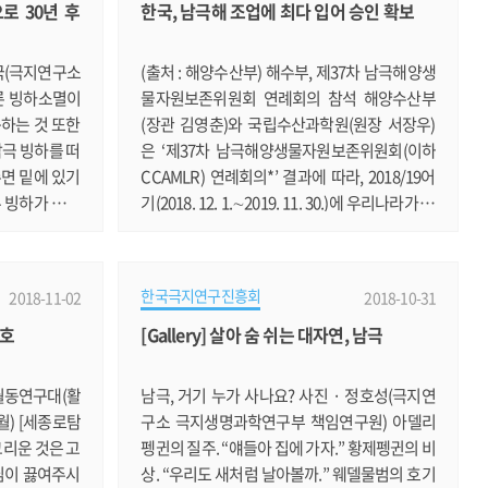
로 30년 후
한국, 남극해 조업에 최다 입어 승인 확보
반도 지역과 장보고기지가 있는 북빅토리아랜
드 지역은 남극에서 암석 노출지가 가장 많은 지
역이기에 고생물학 연구가 어느 정도 가능하기
종국(극지연구소
(출처 : 해양수산부) 해수부, 제37차 남극해양생
는 하다. 그에 반해 북극.......
른 빙하소멸이
물자원보존위원회 연례회의 참석 해양수산부
하는 것 또한
(장관 김영춘)와 국립수산과학원(원장 서장우)
남극 빙하를 떠
은 ‘제37차 남극해양생물자원보존위원회(이하
면 밑에 있기
CCAMLR) 연례회의*’ 결과에 따라, 2018/19어
 빙하가 급속
기(2018. 12. 1.∼2019. 11. 30.)에 우리나라가 남
, 서남극에 위
극해 조업국가 중 가장 많은 입어 승인 척수**를
격한 빙하소멸
확보하였다고 밝혔다. * 10. 22.∼11. 2. / 호주 호
빙하소멸의 진
바트 CCAMLR(Commission for the Conserva
한국극지연구진흥회
2018-11-02
2018-10-31
 따른 해수면
tion of Antarctic Marine Living Resources):
8호
[Gallery] 살아 숨 쉬는 대자연, 남극
평가하는 것이
남극해 수역의 해양생물자원을 보존하고, 합리
제적인 연구동
적으로 이용하기 위해 1982년에 설립된 국제기
년부터 본격적
구로, 이빨고기류와 크릴류 등을 관리 ** 주요국
 월동연구대(활
남극, 거기 누가 사나요? 사진 · 정호성(극지연
입어 승인 척수 : 한국 9(이빨.......
 2월) [세종로탐
구소 극지생명과학연구부 책임연구원) 아델리
그리운 것은 고
펭귄의 질주. “얘들아 집에 가자.” 황제펭귄의 비
님이 끓여주시
상. “우리도 새처럼 날아볼까.” 웨델물범의 호기