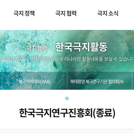
극지 정책
극지 협력
극지 소식
한국극지활동
극지협력
극지관련 주요 국제협력파트너와 우리나라의 활동내용을 보실 수 있습니다
북극아카데미(KAA)
북태평양 북극연구기관 협의회(NPARC)
한국극지연구진흥회(종료)