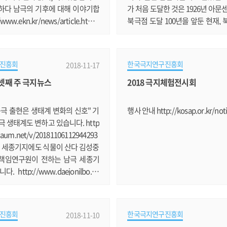
하다 남극의 기후에 대해 이야기합
가 처음 도달한 것은 1926년 아문
www.ekn.kr/news/article.html?
북극점 도달 100년을 앞둔 현재,
25 윤호일 극지연구소 소장 "극지연구,
이제 모험의 시대를 지나 여행자의
선이 돌파구 될 것" 윤호일 극지연
다. 국내 최초로 세계 최대 26,00
 제2 쇄빙연구선의 필요성에 대해
쇄빙선(Ice Breaker) 타고 여름
진흥회
한국극지연구진흥회
2018-11-17
ttps://news.v.daum.net/v/20
김완수 펭귄작가의 여행기를 싣는다
월 셋째 주 극지뉴스
2018 극지체험전시회
0802390 바렌츠의 꿈: 북극항로와 환
방루트 글 사진 · 김완수(극지방 전
개막 북극항로 개척 역사를 다룬 기
란드 헬싱키로 날아가서, 러시아
://www.kookje.co.kr/news201
군사항인 무르만스크(Murmans
극 출현은 생태계 변화의 신호" 기
행사 안내 http://kosap.or.kr/not
body.asp?code=0500&key=20
로 간 후, 그곳에서 러.......
극 생태계도 변하고 있습니다. http
.daum.net/v/20181106112944293
] 세종기지에도 식물이 산다 김성중
책임연구원이 전하는 남극 세종기
 http://www.daejonilbo.co
wsitem.asp?pk_no=1342305 中
 오존 구멍..한번 뚫린 상처 70년 간
 구멍에 대한 심층 기사입니다. http
진흥회
한국극지연구진흥회
2018-11-10
.daum.net/v/20181110120046004