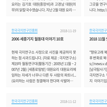
요리는 김기호 대원(중장비)과 고경남 대원(의
그곳을 연구
무)의 닭칼국수였습니다. 지난 2월 대원 요리 때
니다. http://
닭수제비로 공전의 히트를 기록했다고 믿고 있
no=3981
는 두 대원은 업그레이드된 닭수제비를 다시 만
제2 쇄빙연구
들어볼까 했습니다. 하지만, 오랜만에 칼국수를
구소 소장이
한국극지연구진흥회
한국극지연구
2018-11-19
먹고 싶다는 여러 대원의 간곡한 바램을 고려해
역설했습니다. h
2006 세종기지 월동대 이야기 10호
2018 11
서 닭칼국수로 메뉴를 결정하게 됐습니다. 자원
18111819
봉사자로 나선 박정민 대원이 칼국수를 반죽하
동해시대의 
고, 예쁘게 면을 썰었습니다. 지질담당 권창우 대
사입니다. http
현재 극지연구소 사정으로 사진을 제공하지 못
"향유고래 북
원도 옆에서 도왔다고 주.......
1/asp/news
하는 점 사과드립니다. (자료 제공 : 극지연구소)
후 변화로 북
1.......
제19차 월동연구대(활동기간 : 2005년 11월 ~ 2
s://news.v
007년 2월) [세종로탐방] 대원요리 대원요리에
[남극탐사기
임하는 자세가 너무나 다른 두 사람의 파트너...
극지연구소 
(요리하는 사람은 청결해야 한다며 삭발머리에
지 이야기입니다.
면도까지 하고 나타난 신길호 대원, 요리는 구수
m/news/ne
하고 넉넉한 마음과 몸에서 그 맛이 배어 나온다
면적 3배만 한
며 수염을 기르고 야구모자까지 쓰고 나타난 박
다 남극 오존
한국극지연구진흥회
한국극지연구
2018-11-12
정민 대원)그들은 다름 아닌 “잘생긴 공무원
s://news.v