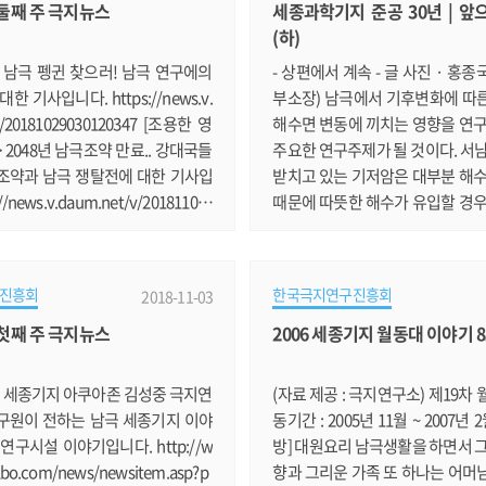
월 둘째 주 극지뉴스
세종과학기지 준공 30년 | 앞으
 땅, 남극으로 간 진주사람 이영호
(하)
 가는 K-루트 개발에 참여한 이영
. http://www.dandinews.c
 남극 펭귄 찾으러! 남극 연구에의
- 상편에서 계속 - 글 사진 · 홍
ticleView.html?idxno=4280 그린
한 기사입니다. https://news.v.
부소장) 남극에서 기후변화에 따
v/20181029030120347 [조용한 영
해수면 변동에 끼치는 영향을 연구
> 2048년 남극조약 만료.. 강대국들
주요한 연구주제가 될 것이다. 서
조약과 남극 쟁탈전에 대한 기사입
받치고 있는 기저암은 대부분 해수
//news.v.daum.net/v/201811021
때문에 따뜻한 해수가 유입할 경우
 '세계 최대 해양보호구역' 지정 좌절..
히 붕괴될 것으로 예상되고 있으며
 합의 실패 남극해의 해양생물자
치한 아문센해에서는 실제로 급
대한 기사입니다. https://news.
이 관측되고 있다. 국제적으로는 
진흥회
한국극지연구진흥회
2018-11-03
t/v/20181103171427500 한국, 남
행속도를 정확하게 관측하고 이에
월 첫째 주 극지뉴스
2006 세종기지 월동대 이야기 
최다 입어 승인 확보 한국이 남극해
상승효과가 어느 정도 되는지를 
 많이 확보했다고 합니다. http
국제적인 이슈이다. 이와 같은 국
.daum.net/v/20181104110018071
향에 발맞추어 우리나라도 2020
] 세종기지 아쿠아존 김성중 극지연
(자료 제공 : 극지연구소) 제19차
가의 허락을 받으라고요? 남.......
인 탐사를 할 예정이다. 사.......
구원이 전하는 남극 세종기지 이야
동기간 : 2005년 11월 ~ 2007년
연구시설 이야기입니다. http://w
방] 대원요리 남극생활을 하면서 
lbo.com/news/newsitem.asp?p
향과 그리운 가족 또 하나는 어머