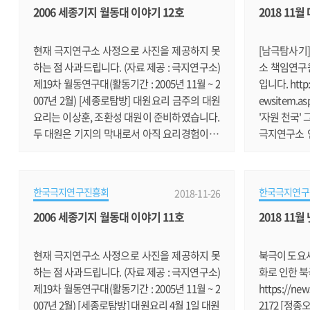
2006 세종기지 월동대 이야기 12호
2018 11
남극 해역의 안전한 선박 항해를 지원하기 위해
81201030
2016년 남극 장보고기지 일대(Ross Sea)에 대
년 기념 국
한 현장답사를 시작으로 2017년에 3차원 스캐
가 4일부터 
현재 극지연구소 사정으로 사진을 제공하지 못
[남극탐사기]
너, 드론, 수중음향.......
년을 맞아 
하는 점 사과드립니다. (자료 제공 : 극지연구소)
소 책임연구
s:/.......
제19차 월동연구대(활동기간 : 2005년 11월 ~ 2
입니다. http:
007년 2월) [세종로탐방] 대원요리 금주의 대원
ewsitem.a
요리는 이상훈, 조환성 대원이 준비하였습니다.
'자원 천국'
두 대원은 기지의 막내로서 아직 요리경험이 부
극지연구소 
족한 탓에 늘 애를 먹고 있습니다. 그들이 준비한
다고 합니다. ht
금주의 대원 요리는 삼겹살이었습니다. 삼겹살
81123030
에는 소주가 따르기 마련인데, 일요일 저녁의 술
소 방문 극지
한국극지연구진흥회
한국극지연구
2018-11-26
자리라서 그런지 다들 부담스런 표정이었습니
미 대표가 극
2006 세종기지 월동대 이야기 11호
2018 11
다. 하지만 몇몇 애주가들은 아주 반가운 표정이
www.sisamag
었습니다. 그들이 모인 테이블은 철옹성처럼 단
html?idx
단하여 밤이 깊어가도록 술잔이 오고 갔습니다.
럼' 내달 7
현재 극지연구소 사정으로 사진을 제공하지 못
북극이 도요새
요리를 하고 있는 두 대.......
명이 참석하는
하는 점 사과드립니다. (자료 제공 : 극지연구소)
화로 인한 북
부.......
제19차 월동연구대(활동기간 : 2005년 11월 ~ 2
https://ne
007년 2월) [세종로탐방] 대원요리 4월 1일 대원
2172 [정