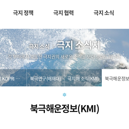
극지 정책
극지 협력
극지 소식
극지 소식지
극지 소식
각 부처에서 보도한 극지권의 새로운 소식을 모아 보여드립니다.
이 외 KOPRI 발간물
북극연구(배재대)
극지해 소식(KMI)
북극해운정보(KMI)