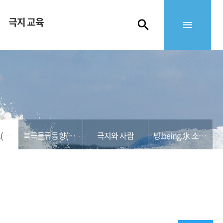
극지 교육
북극해운정보(KMI)
북극물류동향(영산대)
극지와 사람
빙.being.氷 소식지