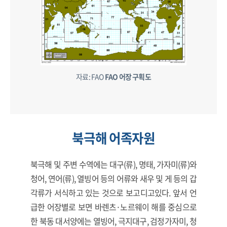
자료: FAO
FAO 어장 구획도
북극해 어족자원
북극해 및 주변 수역에는 대구(류), 명태, 가자미(류)와
청어, 연어(류), 열빙어 등의 어류와 새우 및 게 등의 갑
각류가 서식하고 있는 것으로 보고디고있다. 앞서 언
급한 어장별로 보면 바렌츠·노르웨이 해를 중심으로
한 북동 대서양에는 열빙어, 극지대구, 검정가자미, 청