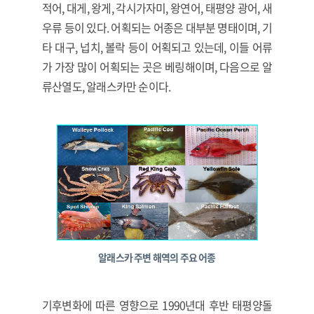
적어, 대게, 왕게, 각시가자미, 왕연어, 태평양 광어, 새
우류 등이 있다. 어획되는 어종은 대부분 명태이며, 기
타 대구, 넙치, 볼락 등이 어획되고 있는데, 이들 어류
가 가장 많이 어획되는 곳은 베링해이며, 다음으로 알
류산열도, 알래스카만 순이다.
알래스카 주변 해역의 주요 어종
기후변화에 따른 영향으로 1990년대 후반 태평양돌