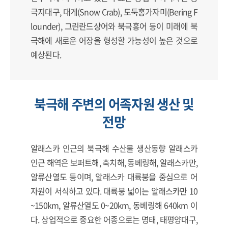
극지대구, 대게(Snow Crab), 도둑홍가자미(Bering F
lounder), 그린란드상어와 북극홍어 등이 미래에 북
극해에 새로운 어장을 형성할 가능성이 높은 것으로
예상된다.
북극해 주변의 어족자원 생산 및
전망
알래스카 인근의 북극해 수산물 생산동향 알래스카
인근 해역은 보퍼트해, 축치해, 동베링해, 알래스카만,
알류산열도 등이며, 알래스카 대륙붕을 중심으로 어
자원이 서식하고 있다. 대륙붕 넓이는 알래스카만 10
~150km, 알류산열도 0~20km, 동베링해 640km 이
다. 상업적으로 중요한 어종으로는 명태, 태평양대구,