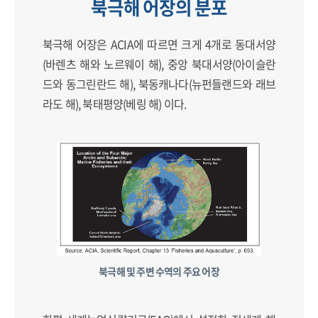
북극해 어장의 분포
북극해 어장은 ACIA에 따르면 크게 4개로 동대서양
(바렌츠 해와 노르웨이 해), 중앙 북대서양(아이슬란
드와 동그린란드 해), 북동캐나다(뉴펀들랜드와 래브
라도 해), 북태평양(베링 해) 이다.
북극해 및 주변 수역의 주요 어장