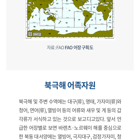
자료: FAO
FAO 어장 구획도
북극해 어족자원
북극해 및 주변 수역에는 대구(류), 명태, 가자미(류)와
청어, 연어(류), 열빙어 등의 어류와 새우 및 게 등의 갑
각류가 서식하고 있는 것으로 보고디고있다. 앞서 언
급한 어장별로 보면 바렌츠·노르웨이 해를 중심으로
한 북동 대서양에는 열빙어, 극지대구, 검정가자미, 청