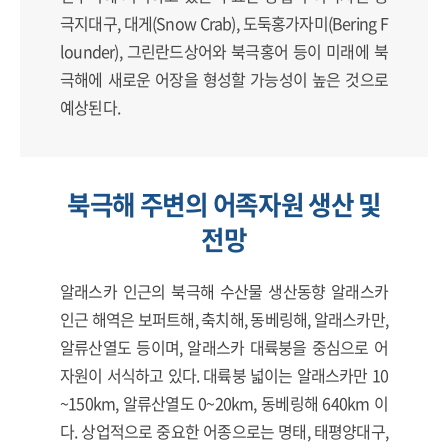
극지대구, 대게(Snow Crab), 도둑홍가자미(Bering F
lounder), 그린란드상어와 북극홍어 등이 미래에 북
극해에 새로운 어장을 형성할 가능성이 높은 것으로
예상된다.
북극해 주변의 어족자원 생산 및
전망
알래스카 인근의 북극해 수산물 생산동향 알래스카
인근 해역은 보퍼트해, 축치해, 동베링해, 알래스카만,
알류산열도 등이며, 알래스카 대륙붕을 중심으로 어
자원이 서식하고 있다. 대륙붕 넓이는 알래스카만 10
~150km, 알류산열도 0~20km, 동베링해 640km 이
다. 상업적으로 중요한 어종으로는 명태, 태평양대구,