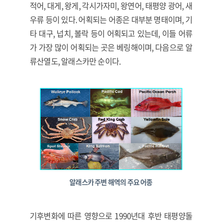
적어, 대게, 왕게, 각시가자미, 왕연어, 태평양 광어, 새
우류 등이 있다. 어획되는 어종은 대부분 명태이며, 기
타 대구, 넙치, 볼락 등이 어획되고 있는데, 이들 어류
가 가장 많이 어획되는 곳은 베링해이며, 다음으로 알
류산열도, 알래스카만 순이다.
알래스카 주변 해역의 주요 어종
기후변화에 따른 영향으로 1990년대 후반 태평양돌