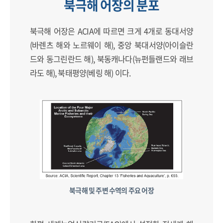
북극해 어장의 분포
북극해 어장은 ACIA에 따르면 크게 4개로 동대서양
(바렌츠 해와 노르웨이 해), 중앙 북대서양(아이슬란
드와 동그린란드 해), 북동캐나다(뉴펀들랜드와 래브
라도 해), 북태평양(베링 해) 이다.
북극해 및 주변 수역의 주요 어장