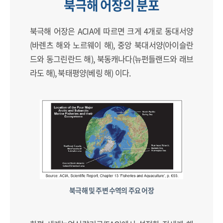
북극해 어장의 분포
북극해 어장은 ACIA에 따르면 크게 4개로 동대서양
(바렌츠 해와 노르웨이 해), 중앙 북대서양(아이슬란
드와 동그린란드 해), 북동캐나다(뉴펀들랜드와 래브
라도 해), 북태평양(베링 해) 이다.
북극해 및 주변 수역의 주요 어장