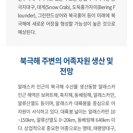
극지대구, 대게(Snow Crab), 도둑홍가자미(Bering F
lounder), 그린란드상어와 북극홍어 등이 미래에 북
극해에 새로운 어장을 형성할 가능성이 높은 것으로
예상된다.
북극해 주변의 어족자원 생산 및
전망
알래스카 인근의 북극해 수산물 생산동향 알래스카
인근 해역은 보퍼트해, 축치해, 동베링해, 알래스카만,
알류산열도 등이며, 알래스카 대륙붕을 중심으로 어
자원이 서식하고 있다. 대륙붕 넓이는 알래스카만 10
~150km, 알류산열도 0~20km, 동베링해 640km 이
다. 상업적으로 중요한 어종으로는 명태, 태평양대구,