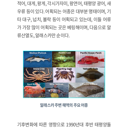
적어, 대게, 왕게, 각시가자미, 왕연어, 태평양 광어, 새
우류 등이 있다. 어획되는 어종은 대부분 명태이며, 기
타 대구, 넙치, 볼락 등이 어획되고 있는데, 이들 어류
가 가장 많이 어획되는 곳은 베링해이며, 다음으로 알
류산열도, 알래스카만 순이다.
알래스카 주변 해역의 주요 어종
기후변화에 따른 영향으로 1990년대 후반 태평양돌