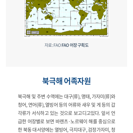
자료: FAO
FAO 어장 구획도
북극해 어족자원
북극해 및 주변 수역에는 대구(류), 명태, 가자미(류)와
청어, 연어(류), 열빙어 등의 어류와 새우 및 게 등의 갑
각류가 서식하고 있는 것으로 보고디고있다. 앞서 언
급한 어장별로 보면 바렌츠·노르웨이 해를 중심으로
한 북동 대서양에는 열빙어, 극지대구, 검정가자미, 청