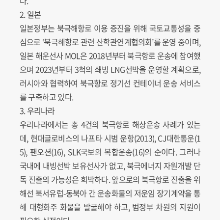
다.
2. 일본
일본정부는 북극해항로 이용 증진을 위해 국토교통성을 중
심으로 ‘북극해항로 관련 산학관연계협의회’를 운영 중이며,
일본 해운선사 MOL은 2018년부터 북극항로 운송에 참여했
으며 2023년부터 3척의 쇄빙 LNG선박을 운영할 계획으로,
러시아와 협력하여 북극항로 정기선 컨테이너 운송 서비스
를 구축하고 있다.
3. 우리나라
우리나라에서는 총 4건의 북극항로 해상운송 사례가 있는
데, 현대글로비스의 나프타 시범 운항(2013), CJ대한통운(1
5), 팬오션(16), SLK국보의 복합운송(16)의 순이다. 그러나
국내에 내빙선박 보유선사가 없고, 북극에너지 자원개발 단
독 진출의 가능성은 희박하다. 앞으로의 북극항로 진출을 위
해선 북서유럽-동북아 간 운송화물의 저운임 장기계약을 통
해 대형화주 화물을 발굴해야 하고, 범정부 차원의 지원이