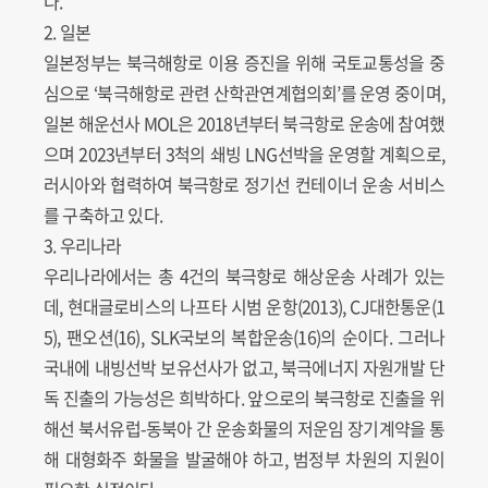
다.
2. 일본
일본정부는 북극해항로 이용 증진을 위해 국토교통성을 중
심으로 ‘북극해항로 관련 산학관연계협의회’를 운영 중이며,
일본 해운선사 MOL은 2018년부터 북극항로 운송에 참여했
으며 2023년부터 3척의 쇄빙 LNG선박을 운영할 계획으로,
러시아와 협력하여 북극항로 정기선 컨테이너 운송 서비스
를 구축하고 있다.
3. 우리나라
우리나라에서는 총 4건의 북극항로 해상운송 사례가 있는
데, 현대글로비스의 나프타 시범 운항(2013), CJ대한통운(1
5), 팬오션(16), SLK국보의 복합운송(16)의 순이다. 그러나
국내에 내빙선박 보유선사가 없고, 북극에너지 자원개발 단
독 진출의 가능성은 희박하다. 앞으로의 북극항로 진출을 위
해선 북서유럽-동북아 간 운송화물의 저운임 장기계약을 통
해 대형화주 화물을 발굴해야 하고, 범정부 차원의 지원이