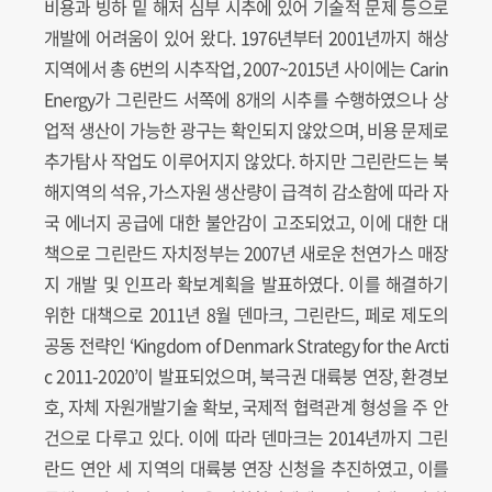
비용과 빙하 밑 해저 심부 시추에 있어 기술적 문제 등으로
개발에 어려움이 있어 왔다. 1976년부터 2001년까지 해상
지역에서 총 6번의 시추작업, 2007~2015년 사이에는 Carin
Energy가 그린란드 서쪽에 8개의 시추를 수행하였으나 상
업적 생산이 가능한 광구는 확인되지 않았으며, 비용 문제로
추가탐사 작업도 이루어지지 않았다. 하지만 그린란드는 북
해지역의 석유, 가스자원 생산량이 급격히 감소함에 따라 자
국 에너지 공급에 대한 불안감이 고조되었고, 이에 대한 대
책으로 그린란드 자치정부는 2007년 새로운 천연가스 매장
지 개발 및 인프라 확보계획을 발표하였다. 이를 해결하기
위한 대책으로 2011년 8월 덴마크, 그린란드, 페로 제도의
공동 전략인 ‘Kingdom of Denmark Strategy for the Arcti
c 2011-2020’이 발표되었으며, 북극권 대륙붕 연장, 환경보
호, 자체 자원개발기술 확보, 국제적 협력관계 형성을 주 안
건으로 다루고 있다. 이에 따라 덴마크는 2014년까지 그린
란드 연안 세 지역의 대륙붕 연장 신청을 추진하였고, 이를