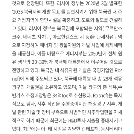
것으로 전망된다. 또한, 러시아 정부는 2020년 3월 발표한
‘2035 북극지역 개발 목표’를 실현시키기 위해 북극권 내 주
요 거점지역에 항만시설을 확충하고, 도로와 철도를 건설하
고 있다. 러시아 정부는 북극권에 포함되는 지역( 무르만스
크주, 네네츠 자치구, 아르한겔스크 시 등)을 관세자유구역
으로 지정하여 에너지 및 광물자원의 개발 사업에 세제혜택
을 제공한다. 이를 바탕으로 에너지부는 2050년에 전체 원
유 생산의 20~30%가 북극해 대륙붕에서 이루어질 것으로
전망하고 있다. 북극권 내 석유자원 개발은 국영기업인 Ros
neft에 의해 주도되고 있다. 북극해 대륙붕 내 총 28개 석유
광구의 개발권을 소유하고 있으며, 이들 광구의 총 석유,수
반가스 추정매장량은 34억toe로 추산됐다. Rosneft는 독자
적으로 탐사, 시추 작업을 수행중이지만 해상광구 시추, 개
발 관련 기술 및 장비 부족으로 시범적인 시추작업만을 자체
적으로 하기 때문에 최근에는 R&D투자 지출을 증대시키고
있다. 최근에는 아·태 시장을 겨냥한 랍테프해, 동시베리아