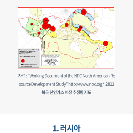
자료 : "Working Document of the NPC North American Re
source Development Study" http://www.npc.org/
2011
북극 천연가스 매장 추정량 지도
1. 러시아