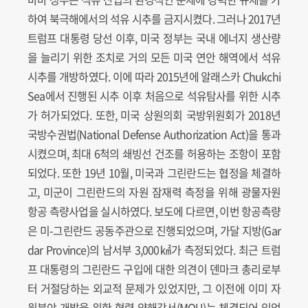
하여 북극해에서의 석유 시추를 금지시켰다. 그러나 2017년
트럼프 대통령 당선 이후, 미국 정부는 국내 에너지 생산량
을 늘리기 위한 조치로 거의 모든 미국 연안 해역에서 석유
시추를 개방하였다. 이에 따라 2015년에 알래스카 Chukchi
Sea에서 진행된 시추 이후 처음으로 석유탐사를 위한 시추
가 허가되었다. 또한, 미국 상원의회 국방위원회가 2018년
국방수권법(National Defense Authorization Act)을 통과
시켰으며, 최대 6척의 쇄빙선 건조를 허용하는 조항이 포함
되었다. 또한 19년 10월, 미국과 그린란드는 협정을 체결하
고, 미군이 그린란드의 자원 잠재력 측정을 위해 광물자원
항공 측량사업을 실시하였다. 보도에 다르면, 이번 항공측량
은 미-그린란드 공동주관으로 진행되었으며, 가달 지방(Gar
dar Province)의 남서부 3,000㎢가 측정되었다. 최근 트럼
프 대통령의 그린란드 구입에 대한 의견이 덴마크 총리로부
터 거절당하는 외교적 문제가 있었지만, 그 이전에 이미 자
원분야 개발을 위한 협력 양해각서(MOU)는 체결되어 있었