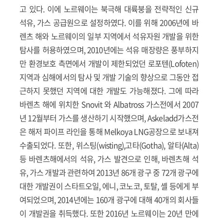
고 있다. 이에 노르웨이는 북극해 대륙붕을 전략적인 신규
석유, 가스 공급원으로 설정하였다. 이를 위해 2006년에 바
렌츠 해와 노르웨이의 일부 지역에서 석유자원 개발을 위한
탐사를 허용하였으며, 2010년에는 석유 매장량은 풍부하지
만 환경보호 측면에서 개발이 제한되었던 로포텐(Lofoten)
지역과 심해에서의 탐사 및 개발 기술의 향상으로 그동안 접
근하지 못했던 지역에 대한 개발도 가능해졌다. 그에 따라
바렌츠 해에 위치한 Snovit 와 Albatross 가스전에서 2007
년 12월부터 가스를 생산하기 시작했으며, Askeladd가스전
은 해저 파이프 라인을 통해 Melkoya LNG공장으로 보내져
수출되었다. 또한, 위스팅(wisting),고타(Gotha), 알타(Alta)
등 바렌츠해에서의 석유, 가스 발견으로 인해, 바렌츠해 석
유, 가스 개발과 관련하여 2013년 86개 광구 중 72개 광구에
대한 개발권이 스타트오일, 에니, 코노코, 토탈, 셸 등에게 부
여되었으며, 2014년에는 160개 광구에 대해 40개의 회사들
이 개발권을 취득했다. 또한 2016년 노르웨이는 20년 만에