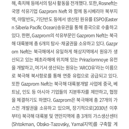
해, 축치해 등에서의 탐사 활동을 전개했다. 또한, Rosneft는
국영 석유기업 Gazprom Neft 와 함께 동시베리아 북부지
역, 야말반도, 기단반도 등에서 생산된 원유를 ESPO(Easter
n Siberia Pacific Ocean)송유관을 통해 중국으로 수출하고
있다. 한편, Gazprom의 석유부문인 Gazprom Neft는 북극
해 대륙붕에 총 6개의 탐사·채굴권을 소유하고 있다. Gazpr
om Neft는 북극해에서 유일하게 해상지역에서 원유가 생
산되고 있는 페초라해에 위치해 있는 Prirazlomnoye 유전
을 개발하고, 여기서 생산되는 원유는 ‘ARCO유’라는 이름으
로 북극해 북서항로를 통해 연중 유럽으로 공급되고 있다.
또한 Gazprom Neft는 북극해 대륙붕개발 사업에 중국, 베
트남, 인도 등 아시아 기업들의 지분투자를 제안하고, 협정
을 체결하기도 하였다. Gazprom은 북극해에 총 27개의 가
스전 개발권을 소유하고 있으며, 장기적으로(2030년 이후
부터) 북극해 대륙붕 및 연안지역에 총 3개의 가스생산센터
(Shtokman, Obsko-Tazovsky, Yamal지역)를 구축할 계