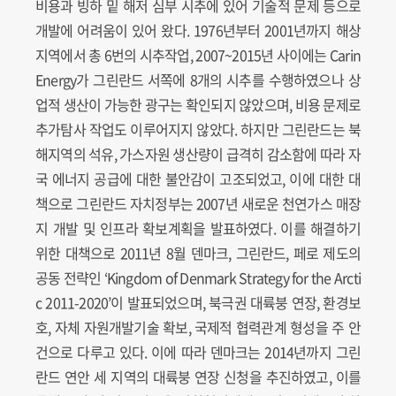
비용과 빙하 밑 해저 심부 시추에 있어 기술적 문제 등으로
개발에 어려움이 있어 왔다. 1976년부터 2001년까지 해상
지역에서 총 6번의 시추작업, 2007~2015년 사이에는 Carin
Energy가 그린란드 서쪽에 8개의 시추를 수행하였으나 상
업적 생산이 가능한 광구는 확인되지 않았으며, 비용 문제로
추가탐사 작업도 이루어지지 않았다. 하지만 그린란드는 북
해지역의 석유, 가스자원 생산량이 급격히 감소함에 따라 자
국 에너지 공급에 대한 불안감이 고조되었고, 이에 대한 대
책으로 그린란드 자치정부는 2007년 새로운 천연가스 매장
지 개발 및 인프라 확보계획을 발표하였다. 이를 해결하기
위한 대책으로 2011년 8월 덴마크, 그린란드, 페로 제도의
공동 전략인 ‘Kingdom of Denmark Strategy for the Arcti
c 2011-2020’이 발표되었으며, 북극권 대륙붕 연장, 환경보
호, 자체 자원개발기술 확보, 국제적 협력관계 형성을 주 안
건으로 다루고 있다. 이에 따라 덴마크는 2014년까지 그린
란드 연안 세 지역의 대륙붕 연장 신청을 추진하였고, 이를