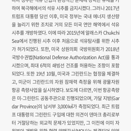
하여 북극해에서의 석유 시추를 금지시켰다. 그러나 2017년
트럼프 대통령 당선 이후, 미국 정부는 국내 에너지 생산량
을 늘리기 위한 조치로 거의 모든 미국 연안 해역에서 석유
시추를 개방하였다. 이에 따라 2015년에 알래스카 Chukchi
Sea에서 진행된 시추 이후 처음으로 석유탐사를 위한 시추
가 허가되었다. 또한, 미국 상원의회 국방위원회가 2018년
국방수권법(National Defense Authorization Act)을 통과
시켰으며, 최대 6척의 쇄빙선 건조를 허용하는 조항이 포함
되었다. 또한 19년 10월, 미국과 그린란드는 협정을 체결하
고, 미군이 그린란드의 자원 잠재력 측정을 위해 광물자원
항공 측량사업을 실시하였다. 보도에 다르면, 이번 항공측량
은 미-그린란드 공동주관으로 진행되었으며, 가달 지방(Gar
dar Province)의 남서부 3,000㎢가 측정되었다. 최근 트럼
프 대통령의 그린란드 구입에 대한 의견이 덴마크 총리로부
터 거절당하는 외교적 문제가 있었지만, 그 이전에 이미 자
원분야 개발을 위한 협력 양해각서(MOU)는 체결되어 있었