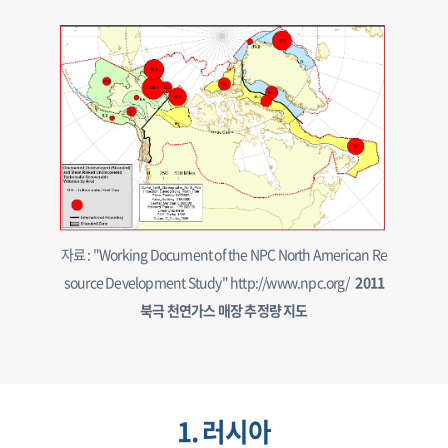
자료 : "Working Document of the NPC North American Re
source Development Study" http://www.npc.org/
2011
북극 천연가스 매장 추정량 지도
1. 러시아