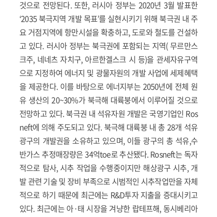
것으로 전망된다. 또한, 러시아 정부는 2020년 3월 발표한
‘2035 북극지역 개발 목표’를 실현시키기 위해 북극권 내 주
요 거점지역에 항만시설을 확충하고, 도로와 철도를 건설하
고 있다. 러시아 정부는 북극권에 포함되는 지역( 무르만스
크주, 네네츠 자치구, 아르한겔스크 시 등)을 관세자유구역
으로 지정하여 에너지 및 광물자원의 개발 사업에 세제혜택
을 제공한다. 이를 바탕으로 에너지부는 2050년에 전체 원
유 생산의 20~30%가 북극해 대륙붕에서 이루어질 것으로
전망하고 있다. 북극권 내 석유자원 개발은 국영기업인 Ros
neft에 의해 주도되고 있다. 북극해 대륙붕 내 총 28개 석유
광구의 개발권을 소유하고 있으며, 이들 광구의 총 석유,수
반가스 추정매장량은 34억toe로 추산됐다. Rosneft는 독자
적으로 탐사, 시추 작업을 수행중이지만 해상광구 시추, 개
발 관련 기술 및 장비 부족으로 시범적인 시추작업만을 자체
적으로 하기 때문에 최근에는 R&D투자 지출을 증대시키고
있다. 최근에는 아·태 시장을 겨냥한 랍테프해, 동시베리아