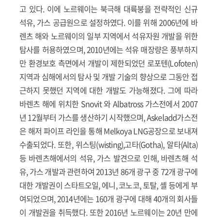
고 있다. 이에 노르웨이는 북극해 대륙붕을 전략적인 신규
석유, 가스 공급원으로 설정하였다. 이를 위해 2006년에 바
렌츠 해와 노르웨이의 일부 지역에서 석유자원 개발을 위한
탐사를 허용하였으며, 2010년에는 석유 매장량은 풍부하지
만 환경보호 측면에서 개발이 제한되었던 로포텐(Lofoten)
지역과 심해에서의 탐사 및 개발 기술의 향상으로 그동안 접
근하지 못했던 지역에 대한 개발도 가능해졌다. 그에 따라
바렌츠 해에 위치한 Snovit 와 Albatross 가스전에서 2007
년 12월부터 가스를 생산하기 시작했으며, Askeladd가스전
은 해저 파이프 라인을 통해 Melkoya LNG공장으로 보내져
수출되었다. 또한, 위스팅(wisting),고타(Gotha), 알타(Alta)
등 바렌츠해에서의 석유, 가스 발견으로 인해, 바렌츠해 석
유, 가스 개발과 관련하여 2013년 86개 광구 중 72개 광구에
대한 개발권이 스타트오일, 에니, 코노코, 토탈, 셸 등에게 부
여되었으며, 2014년에는 160개 광구에 대해 40개의 회사들
이 개발권을 취득했다. 또한 2016년 노르웨이는 20년 만에