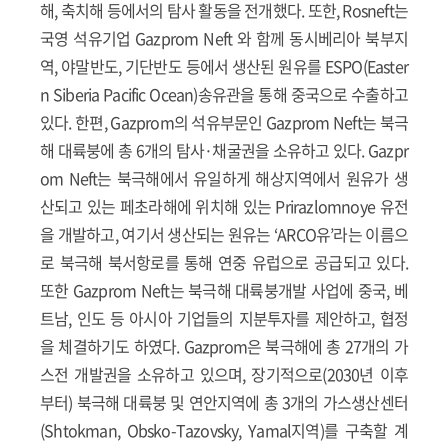
해, 축치해 등에서의 탐사 활동을 전개했다. 또한, Rosneft는
국영 석유기업 Gazprom Neft 와 함께 동시베리아 북부지
역, 야말반도, 기단반도 등에서 생산된 원유를 ESPO(Easter
n Siberia Pacific Ocean)송유관을 통해 중국으로 수출하고
있다. 한편, Gazprom의 석유부문인 Gazprom Neft는 북극
해 대륙붕에 총 6개의 탐사·채굴권을 소유하고 있다. Gazpr
om Neft는 북극해에서 유일하게 해상지역에서 원유가 생
산되고 있는 페초라해에 위치해 있는 Prirazlomnoye 유전
을 개발하고, 여기서 생산되는 원유는 ‘ARCO유’라는 이름으
로 북극해 북서항로를 통해 연중 유럽으로 공급되고 있다.
또한 Gazprom Neft는 북극해 대륙붕개발 사업에 중국, 베
트남, 인도 등 아시아 기업들의 지분투자를 제안하고, 협정
을 체결하기도 하였다. Gazprom은 북극해에 총 27개의 가
스전 개발권을 소유하고 있으며, 장기적으로(2030년 이후
부터) 북극해 대륙붕 및 연안지역에 총 3개의 가스생산센터
(Shtokman, Obsko-Tazovsky, Yamal지역)를 구축할 계