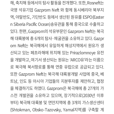
해, 축치해 등에서의 탐사 활동을 전개했다. 또한, Rosneft는
국영 석유기업 Gazprom Neft 와 함께 동시베리아 북부지
역, 야말반도, 기단반도 등에서 생산된 원유를 ESPO(Easter
n Siberia Pacific Ocean)송유관을 통해 중국으로 수출하고
있다. 한편, Gazprom의 석유부문인 Gazprom Neft는 북극
해 대륙붕에 총 6개의 탐사·채굴권을 소유하고 있다. Gazpr
om Neft는 북극해에서 유일하게 해상지역에서 원유가 생
산되고 있는 페초라해에 위치해 있는 Prirazlomnoye 유전
을 개발하고, 여기서 생산되는 원유는 ‘ARCO유’라는 이름으
로 북극해 북서항로를 통해 연중 유럽으로 공급되고 있다.
또한 Gazprom Neft는 북극해 대륙붕개발 사업에 중국, 베
트남, 인도 등 아시아 기업들의 지분투자를 제안하고, 협정
을 체결하기도 하였다. Gazprom은 북극해에 총 27개의 가
스전 개발권을 소유하고 있으며, 장기적으로(2030년 이후
부터) 북극해 대륙붕 및 연안지역에 총 3개의 가스생산센터
(Shtokman, Obsko-Tazovsky, Yamal지역)를 구축할 계