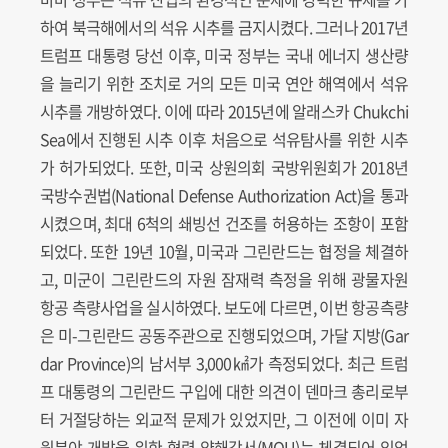
하여 북극해에서의 석유 시추를 금지시켰다. 그러나 2017년
트럼프 대통령 당선 이후, 미국 정부는 국내 에너지 생산량
을 늘리기 위한 조치로 거의 모든 미국 연안 해역에서 석유
시추를 개방하였다. 이에 따라 2015년에 알래스카 Chukchi
Sea에서 진행된 시추 이후 처음으로 석유탐사를 위한 시추
가 허가되었다. 또한, 미국 상원의회 국방위원회가 2018년
국방수권법(National Defense Authorization Act)을 통과
시켰으며, 최대 6척의 쇄빙선 건조를 허용하는 조항이 포함
되었다. 또한 19년 10월, 미국과 그린란드는 협정을 체결하
고, 미군이 그린란드의 자원 잠재력 측정을 위해 광물자원
항공 측량사업을 실시하였다. 보도에 다르면, 이번 항공측량
은 미-그린란드 공동주관으로 진행되었으며, 가달 지방(Gar
dar Province)의 남서부 3,000㎢가 측정되었다. 최근 트럼
프 대통령의 그린란드 구입에 대한 의견이 덴마크 총리로부
터 거절당하는 외교적 문제가 있었지만, 그 이전에 이미 자
원분야 개발을 위한 협력 양해각서(MOU)는 체결되어 있었