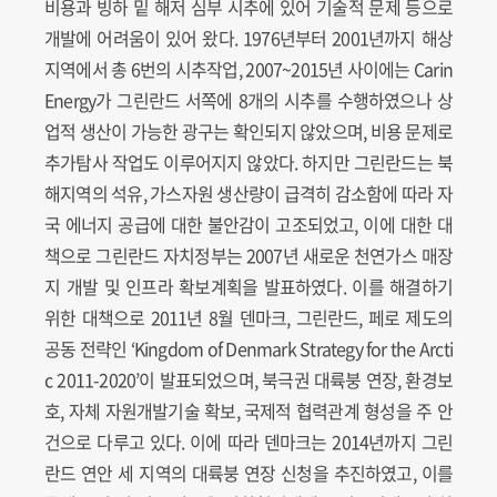
비용과 빙하 밑 해저 심부 시추에 있어 기술적 문제 등으로
개발에 어려움이 있어 왔다. 1976년부터 2001년까지 해상
지역에서 총 6번의 시추작업, 2007~2015년 사이에는 Carin
Energy가 그린란드 서쪽에 8개의 시추를 수행하였으나 상
업적 생산이 가능한 광구는 확인되지 않았으며, 비용 문제로
추가탐사 작업도 이루어지지 않았다. 하지만 그린란드는 북
해지역의 석유, 가스자원 생산량이 급격히 감소함에 따라 자
국 에너지 공급에 대한 불안감이 고조되었고, 이에 대한 대
책으로 그린란드 자치정부는 2007년 새로운 천연가스 매장
지 개발 및 인프라 확보계획을 발표하였다. 이를 해결하기
위한 대책으로 2011년 8월 덴마크, 그린란드, 페로 제도의
공동 전략인 ‘Kingdom of Denmark Strategy for the Arcti
c 2011-2020’이 발표되었으며, 북극권 대륙붕 연장, 환경보
호, 자체 자원개발기술 확보, 국제적 협력관계 형성을 주 안
건으로 다루고 있다. 이에 따라 덴마크는 2014년까지 그린
란드 연안 세 지역의 대륙붕 연장 신청을 추진하였고, 이를