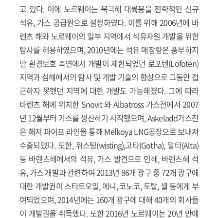
고 있다. 이에 노르웨이는 북극해 대륙붕을 전략적인 신규
석유, 가스 공급원으로 설정하였다. 이를 위해 2006년에 바
렌츠 해와 노르웨이의 일부 지역에서 석유자원 개발을 위한
탐사를 허용하였으며, 2010년에는 석유 매장량은 풍부하지
만 환경보호 측면에서 개발이 제한되었던 로포텐(Lofoten)
지역과 심해에서의 탐사 및 개발 기술의 향상으로 그동안 접
근하지 못했던 지역에 대한 개발도 가능해졌다. 그에 따라
바렌츠 해에 위치한 Snovit 와 Albatross 가스전에서 2007
년 12월부터 가스를 생산하기 시작했으며, Askeladd가스전
은 해저 파이프 라인을 통해 Melkoya LNG공장으로 보내져
수출되었다. 또한, 위스팅(wisting),고타(Gotha), 알타(Alta)
등 바렌츠해에서의 석유, 가스 발견으로 인해, 바렌츠해 석
유, 가스 개발과 관련하여 2013년 86개 광구 중 72개 광구에
대한 개발권이 스타트오일, 에니, 코노코, 토탈, 셸 등에게 부
여되었으며, 2014년에는 160개 광구에 대해 40개의 회사들
이 개발권을 취득했다. 또한 2016년 노르웨이는 20년 만에