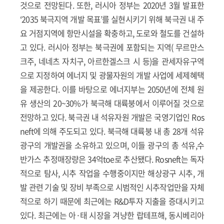
것으로 전망된다. 또한, 러시아 정부는 2020년 3월 발표한
‘2035 북극지역 개발 목표’를 실현시키기 위해 북극권 내 주
요 거점지역에 항만시설을 확충하고, 도로와 철도를 건설하
고 있다. 러시아 정부는 북극권에 포함되는 지역( 무르만스
크주, 네네츠 자치구, 아르한겔스크 시 등)을 관세자유구역
으로 지정하여 에너지 및 광물자원의 개발 사업에 세제혜택
을 제공한다. 이를 바탕으로 에너지부는 2050년에 전체 원
유 생산의 20~30%가 북극해 대륙붕에서 이루어질 것으로
전망하고 있다. 북극권 내 석유자원 개발은 국영기업인 Ros
neft에 의해 주도되고 있다. 북극해 대륙붕 내 총 28개 석유
광구의 개발권을 소유하고 있으며, 이들 광구의 총 석유,수
반가스 추정매장량은 34억toe로 추산됐다. Rosneft는 독자
적으로 탐사, 시추 작업을 수행중이지만 해상광구 시추, 개
발 관련 기술 및 장비 부족으로 시범적인 시추작업만을 자체
적으로 하기 때문에 최근에는 R&D투자 지출을 증대시키고
있다. 최근에는 아·태 시장을 겨냥한 랍테프해, 동시베리아