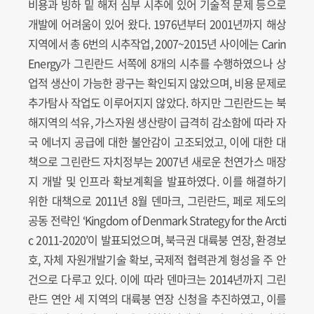
비용과 빙하 밑 해저 심부 시추에 있어 기술적 문제 등으로
개발에 어려움이 있어 왔다. 1976년부터 2001년까지 해상
지역에서 총 6번의 시추작업, 2007~2015년 사이에는 Carin
Energy가 그린란드 서쪽에 8개의 시추를 수행하였으나 상
업적 생산이 가능한 광구는 확인되지 않았으며, 비용 문제로
추가탐사 작업도 이루어지지 않았다. 하지만 그린란드는 북
해지역의 석유, 가스자원 생산량이 급격히 감소함에 따라 자
국 에너지 공급에 대한 불안감이 고조되었고, 이에 대한 대
책으로 그린란드 자치정부는 2007년 새로운 천연가스 매장
지 개발 및 인프라 확보계획을 발표하였다. 이를 해결하기
위한 대책으로 2011년 8월 덴마크, 그린란드, 페로 제도의
공동 전략인 ‘Kingdom of Denmark Strategy for the Arcti
c 2011-2020’이 발표되었으며, 북극권 대륙붕 연장, 환경보
호, 자체 자원개발기술 확보, 국제적 협력관계 형성을 주 안
건으로 다루고 있다. 이에 따라 덴마크는 2014년까지 그린
란드 연안 세 지역의 대륙붕 연장 신청을 추진하였고, 이를