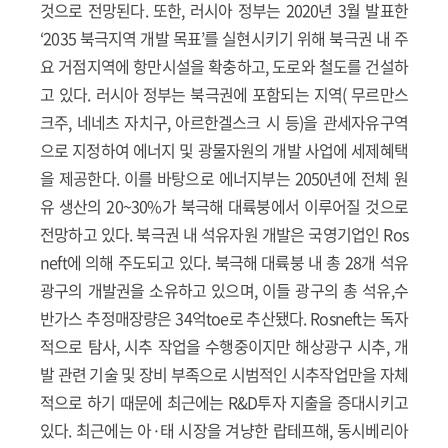
것으로 전망된다. 또한, 러시아 정부는 2020년 3월 발표한
‘2035 북극지역 개발 목표’를 실현시키기 위해 북극권 내 주
요 거점지역에 항만시설을 확충하고, 도로와 철도를 건설하
고 있다. 러시아 정부는 북극권에 포함되는 지역( 무르만스
크주, 네네츠 자치구, 아르한겔스크 시 등)을 관세자유구역
으로 지정하여 에너지 및 광물자원의 개발 사업에 세제혜택
을 제공한다. 이를 바탕으로 에너지부는 2050년에 전체 원
유 생산의 20~30%가 북극해 대륙붕에서 이루어질 것으로
전망하고 있다. 북극권 내 석유자원 개발은 국영기업인 Ros
neft에 의해 주도되고 있다. 북극해 대륙붕 내 총 28개 석유
광구의 개발권을 소유하고 있으며, 이들 광구의 총 석유,수
반가스 추정매장량은 34억toe로 추산됐다. Rosneft는 독자
적으로 탐사, 시추 작업을 수행중이지만 해상광구 시추, 개
발 관련 기술 및 장비 부족으로 시범적인 시추작업만을 자체
적으로 하기 때문에 최근에는 R&D투자 지출을 증대시키고
있다. 최근에는 아·태 시장을 겨냥한 랍테프해, 동시베리아