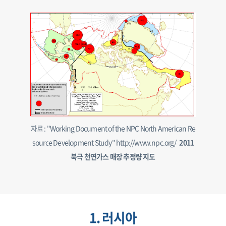
자료 : "Working Document of the NPC North American Re
source Development Study" http://www.npc.org/
2011
북극 천연가스 매장 추정량 지도
1. 러시아