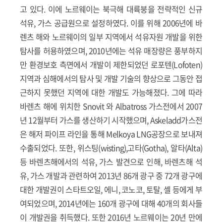
고 있다. 이에 노르웨이는 북극해 대륙붕을 전략적인 신규
석유, 가스 공급원으로 설정하였다. 이를 위해 2006년에 바
렌츠 해와 노르웨이의 일부 지역에서 석유자원 개발을 위한
탐사를 허용하였으며, 2010년에는 석유 매장량은 풍부하지
만 환경보호 측면에서 개발이 제한되었던 로포텐(Lofoten)
지역과 심해에서의 탐사 및 개발 기술의 향상으로 그동안 접
근하지 못했던 지역에 대한 개발도 가능해졌다. 그에 따라
바렌츠 해에 위치한 Snovit 와 Albatross 가스전에서 2007
년 12월부터 가스를 생산하기 시작했으며, Askeladd가스전
은 해저 파이프 라인을 통해 Melkoya LNG공장으로 보내져
수출되었다. 또한, 위스팅(wisting),고타(Gotha), 알타(Alta)
등 바렌츠해에서의 석유, 가스 발견으로 인해, 바렌츠해 석
유, 가스 개발과 관련하여 2013년 86개 광구 중 72개 광구에
대한 개발권이 스타트오일, 에니, 코노코, 토탈, 셸 등에게 부
여되었으며, 2014년에는 160개 광구에 대해 40개의 회사들
이 개발권을 취득했다. 또한 2016년 노르웨이는 20년 만에