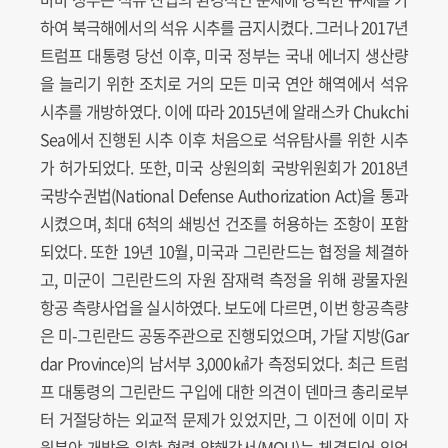
하여 북극해에서의 석유 시추를 금지시켰다. 그러나 2017년
트럼프 대통령 당선 이후, 미국 정부는 국내 에너지 생산량
을 늘리기 위한 조치로 거의 모든 미국 연안 해역에서 석유
시추를 개방하였다. 이에 따라 2015년에 알래스카 Chukchi
Sea에서 진행된 시추 이후 처음으로 석유탐사를 위한 시추
가 허가되었다. 또한, 미국 상원의회 국방위원회가 2018년
국방수권법(National Defense Authorization Act)을 통과
시켰으며, 최대 6척의 쇄빙선 건조를 허용하는 조항이 포함
되었다. 또한 19년 10월, 미국과 그린란드는 협정을 체결하
고, 미군이 그린란드의 자원 잠재력 측정을 위해 광물자원
항공 측량사업을 실시하였다. 보도에 다르면, 이번 항공측량
은 미-그린란드 공동주관으로 진행되었으며, 가달 지방(Gar
dar Province)의 남서부 3,000㎢가 측정되었다. 최근 트럼
프 대통령의 그린란드 구입에 대한 의견이 덴마크 총리로부
터 거절당하는 외교적 문제가 있었지만, 그 이전에 이미 자
원분야 개발을 위한 협력 양해각서(MOU)는 체결되어 있었