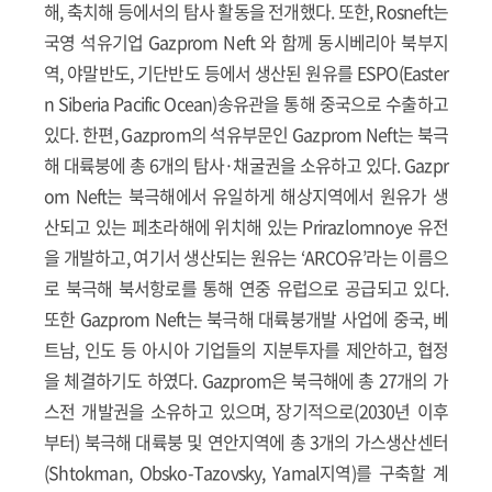
해, 축치해 등에서의 탐사 활동을 전개했다. 또한, Rosneft는
국영 석유기업 Gazprom Neft 와 함께 동시베리아 북부지
역, 야말반도, 기단반도 등에서 생산된 원유를 ESPO(Easter
n Siberia Pacific Ocean)송유관을 통해 중국으로 수출하고
있다. 한편, Gazprom의 석유부문인 Gazprom Neft는 북극
해 대륙붕에 총 6개의 탐사·채굴권을 소유하고 있다. Gazpr
om Neft는 북극해에서 유일하게 해상지역에서 원유가 생
산되고 있는 페초라해에 위치해 있는 Prirazlomnoye 유전
을 개발하고, 여기서 생산되는 원유는 ‘ARCO유’라는 이름으
로 북극해 북서항로를 통해 연중 유럽으로 공급되고 있다.
또한 Gazprom Neft는 북극해 대륙붕개발 사업에 중국, 베
트남, 인도 등 아시아 기업들의 지분투자를 제안하고, 협정
을 체결하기도 하였다. Gazprom은 북극해에 총 27개의 가
스전 개발권을 소유하고 있으며, 장기적으로(2030년 이후
부터) 북극해 대륙붕 및 연안지역에 총 3개의 가스생산센터
(Shtokman, Obsko-Tazovsky, Yamal지역)를 구축할 계