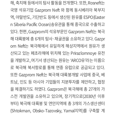
해, 축치해 등에서의 탐사 활동을 전개했다. 또한, Rosneft는
국영 석유기업 Gazprom Neft 와 함께 동시베리아 북부지
역, 야말반도, 기단반도 등에서 생산된 원유를 ESPO(Easter
n Siberia Pacific Ocean)송유관을 통해 중국으로 수출하고
있다. 한편, Gazprom의 석유부문인 Gazprom Neft는 북극
해 대륙붕에 총 6개의 탐사·채굴권을 소유하고 있다. Gazpr
om Neft는 북극해에서 유일하게 해상지역에서 원유가 생
산되고 있는 페초라해에 위치해 있는 Prirazlomnoye 유전
을 개발하고, 여기서 생산되는 원유는 ‘ARCO유’라는 이름으
로 북극해 북서항로를 통해 연중 유럽으로 공급되고 있다.
또한 Gazprom Neft는 북극해 대륙붕개발 사업에 중국, 베
트남, 인도 등 아시아 기업들의 지분투자를 제안하고, 협정
을 체결하기도 하였다. Gazprom은 북극해에 총 27개의 가
스전 개발권을 소유하고 있으며, 장기적으로(2030년 이후
부터) 북극해 대륙붕 및 연안지역에 총 3개의 가스생산센터
(Shtokman, Obsko-Tazovsky, Yamal지역)를 구축할 계