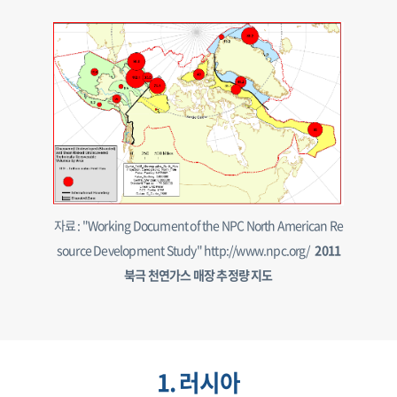
자료 : "Working Document of the NPC North American Re
source Development Study" http://www.npc.org/
2011
북극 천연가스 매장 추정량 지도
1. 러시아