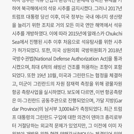
하여 북극해에서의 석유 시추를 금지시켰다. 그러나 2017년
트럼프 대통령 당선 이후, 미국 정부는 국내 에너지 생산량
을 늘리기 위한 조치로 거의 모든 미국 연안 해역에서 석유
시추를 개방하였다. 이에 따라 2015년에 알래스카 Chukchi
Sea에서 진행된 시추 이후 처음으로 석유탐사를 위한 시추
가 허가되었다. 또한, 미국 상원의회 국방위원회가 2018년
국방수권법(National Defense Authorization Act)을 통과
시켰으며, 최대 6척의 쇄빙선 건조를 허용하는 조항이 포함
되었다. 또한 19년 10월, 미국과 그린란드는 협정을 체결하
고, 미군이 그린란드의 자원 잠재력 측정을 위해 광물자원
항공 측량사업을 실시하였다. 보도에 다르면, 이번 항공측량
은 미-그린란드 공동주관으로 진행되었으며, 가달 지방(Gar
dar Province)의 남서부 3,000㎢가 측정되었다. 최근 트럼
프 대통령의 그린란드 구입에 대한 의견이 덴마크 총리로부
터 거절당하는 외교적 문제가 있었지만, 그 이전에 이미 자
원분야 개발을 위한 협력 양해각서(MOU)는 체결되어 있었