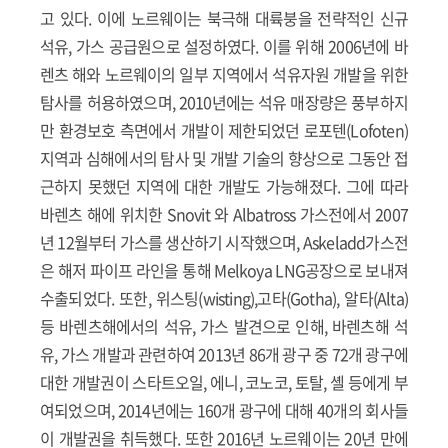
고 있다. 이에 노르웨이는 북극해 대륙붕을 전략적인 신규
석유, 가스 공급원으로 설정하였다. 이를 위해 2006년에 바
렌츠 해와 노르웨이의 일부 지역에서 석유자원 개발을 위한
탐사를 허용하였으며, 2010년에는 석유 매장량은 풍부하지
만 환경보호 측면에서 개발이 제한되었던 로포텐(Lofoten)
지역과 심해에서의 탐사 및 개발 기술의 향상으로 그동안 접
근하지 못했던 지역에 대한 개발도 가능해졌다. 그에 따라
바렌츠 해에 위치한 Snovit 와 Albatross 가스전에서 2007
년 12월부터 가스를 생산하기 시작했으며, Askeladd가스전
은 해저 파이프 라인을 통해 Melkoya LNG공장으로 보내져
수출되었다. 또한, 위스팅(wisting),고타(Gotha), 알타(Alta)
등 바렌츠해에서의 석유, 가스 발견으로 인해, 바렌츠해 석
유, 가스 개발과 관련하여 2013년 86개 광구 중 72개 광구에
대한 개발권이 스타트오일, 에니, 코노코, 토탈, 셸 등에게 부
여되었으며, 2014년에는 160개 광구에 대해 40개의 회사들
이 개발권을 취득했다. 또한 2016년 노르웨이는 20년 만에