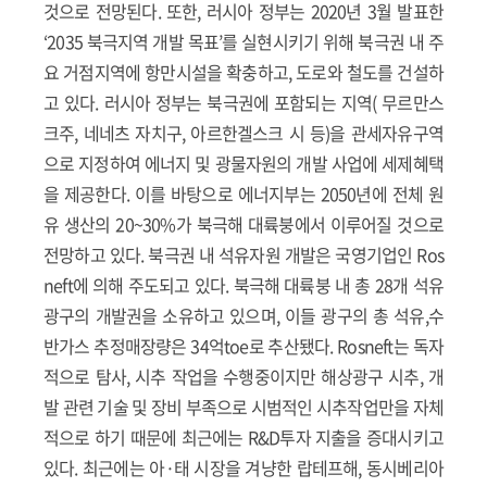
것으로 전망된다. 또한, 러시아 정부는 2020년 3월 발표한
‘2035 북극지역 개발 목표’를 실현시키기 위해 북극권 내 주
요 거점지역에 항만시설을 확충하고, 도로와 철도를 건설하
고 있다. 러시아 정부는 북극권에 포함되는 지역( 무르만스
크주, 네네츠 자치구, 아르한겔스크 시 등)을 관세자유구역
으로 지정하여 에너지 및 광물자원의 개발 사업에 세제혜택
을 제공한다. 이를 바탕으로 에너지부는 2050년에 전체 원
유 생산의 20~30%가 북극해 대륙붕에서 이루어질 것으로
전망하고 있다. 북극권 내 석유자원 개발은 국영기업인 Ros
neft에 의해 주도되고 있다. 북극해 대륙붕 내 총 28개 석유
광구의 개발권을 소유하고 있으며, 이들 광구의 총 석유,수
반가스 추정매장량은 34억toe로 추산됐다. Rosneft는 독자
적으로 탐사, 시추 작업을 수행중이지만 해상광구 시추, 개
발 관련 기술 및 장비 부족으로 시범적인 시추작업만을 자체
적으로 하기 때문에 최근에는 R&D투자 지출을 증대시키고
있다. 최근에는 아·태 시장을 겨냥한 랍테프해, 동시베리아