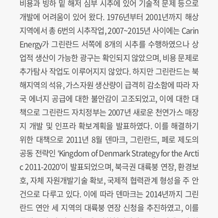
비용과 빙하 밑 해저 심부 시추에 있어 기술적 문제 등으로
개발에 어려움이 있어 왔다. 1976년부터 2001년까지 해상
지역에서 총 6번의 시추작업, 2007~2015년 사이에는 Carin
Energy가 그린란드 서쪽에 8개의 시추를 수행하였으나 상
업적 생산이 가능한 광구는 확인되지 않았으며, 비용 문제로
추가탐사 작업도 이루어지지 않았다. 하지만 그린란드는 북
해지역의 석유, 가스자원 생산량이 급격히 감소함에 따라 자
국 에너지 공급에 대한 불안감이 고조되었고, 이에 대한 대
책으로 그린란드 자치정부는 2007년 새로운 천연가스 매장
지 개발 및 인프라 확보계획을 발표하였다. 이를 해결하기
위한 대책으로 2011년 8월 덴마크, 그린란드, 페로 제도의
공동 전략인 ‘Kingdom of Denmark Strategy for the Arcti
c 2011-2020’이 발표되었으며, 북극권 대륙붕 연장, 환경보
호, 자체 자원개발기술 확보, 국제적 협력관계 형성을 주 안
건으로 다루고 있다. 이에 따라 덴마크는 2014년까지 그린
란드 연안 세 지역의 대륙붕 연장 신청을 추진하였고, 이를