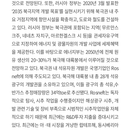
것으로 전망된다. 또한, 러시아 정부는 2020년 3월 발표한
‘2035 북극지역 개발 목표’를 실현시키기 위해 북극권 내 주
요 거점지역에 항만시설을 확충하고, 도로와 철도를 건설하
고 있다. 러시아 정부는 북극권에 포함되는 지역( 무르만스
크주, 네네츠 자치구, 아르한겔스크 시 등)을 관세자유구역
으로 지정하여 에너지 및 광물자원의 개발 사업에 세제혜택
을 제공한다. 이를 바탕으로 에너지부는 2050년에 전체 원
유 생산의 20~30%가 북극해 대륙붕에서 이루어질 것으로
전망하고 있다. 북극권 내 석유자원 개발은 국영기업인 Ros
neft에 의해 주도되고 있다. 북극해 대륙붕 내 총 28개 석유
광구의 개발권을 소유하고 있으며, 이들 광구의 총 석유,수
반가스 추정매장량은 34억toe로 추산됐다. Rosneft는 독자
적으로 탐사, 시추 작업을 수행중이지만 해상광구 시추, 개
발 관련 기술 및 장비 부족으로 시범적인 시추작업만을 자체
적으로 하기 때문에 최근에는 R&D투자 지출을 증대시키고
있다. 최근에는 아·태 시장을 겨냥한 랍테프해, 동시베리아