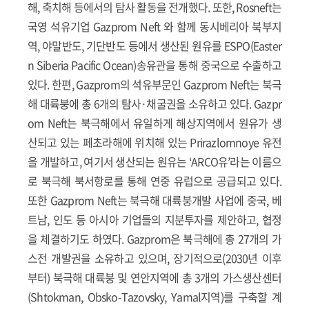
해, 축치해 등에서의 탐사 활동을 전개했다. 또한, Rosneft는
국영 석유기업 Gazprom Neft 와 함께 동시베리아 북부지
역, 야말반도, 기단반도 등에서 생산된 원유를 ESPO(Easter
n Siberia Pacific Ocean)송유관을 통해 중국으로 수출하고
있다. 한편, Gazprom의 석유부문인 Gazprom Neft는 북극
해 대륙붕에 총 6개의 탐사·채굴권을 소유하고 있다. Gazpr
om Neft는 북극해에서 유일하게 해상지역에서 원유가 생
산되고 있는 페초라해에 위치해 있는 Prirazlomnoye 유전
을 개발하고, 여기서 생산되는 원유는 ‘ARCO유’라는 이름으
로 북극해 북서항로를 통해 연중 유럽으로 공급되고 있다.
또한 Gazprom Neft는 북극해 대륙붕개발 사업에 중국, 베
트남, 인도 등 아시아 기업들의 지분투자를 제안하고, 협정
을 체결하기도 하였다. Gazprom은 북극해에 총 27개의 가
스전 개발권을 소유하고 있으며, 장기적으로(2030년 이후
부터) 북극해 대륙붕 및 연안지역에 총 3개의 가스생산센터
(Shtokman, Obsko-Tazovsky, Yamal지역)를 구축할 계