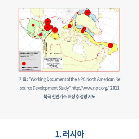
자료 : "Working Document of the NPC North American Re
source Development Study" http://www.npc.org/
2011
북극 천연가스 매장 추정량 지도
1. 러시아