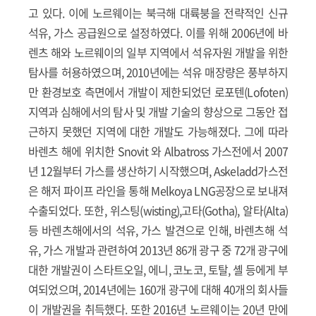
고 있다. 이에 노르웨이는 북극해 대륙붕을 전략적인 신규
석유, 가스 공급원으로 설정하였다. 이를 위해 2006년에 바
렌츠 해와 노르웨이의 일부 지역에서 석유자원 개발을 위한
탐사를 허용하였으며, 2010년에는 석유 매장량은 풍부하지
만 환경보호 측면에서 개발이 제한되었던 로포텐(Lofoten)
지역과 심해에서의 탐사 및 개발 기술의 향상으로 그동안 접
근하지 못했던 지역에 대한 개발도 가능해졌다. 그에 따라
바렌츠 해에 위치한 Snovit 와 Albatross 가스전에서 2007
년 12월부터 가스를 생산하기 시작했으며, Askeladd가스전
은 해저 파이프 라인을 통해 Melkoya LNG공장으로 보내져
수출되었다. 또한, 위스팅(wisting),고타(Gotha), 알타(Alta)
등 바렌츠해에서의 석유, 가스 발견으로 인해, 바렌츠해 석
유, 가스 개발과 관련하여 2013년 86개 광구 중 72개 광구에
대한 개발권이 스타트오일, 에니, 코노코, 토탈, 셸 등에게 부
여되었으며, 2014년에는 160개 광구에 대해 40개의 회사들
이 개발권을 취득했다. 또한 2016년 노르웨이는 20년 만에