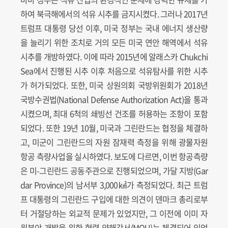
하여 북극해에서의 석유 시추를 금지시켰다. 그러나 2017년
트럼프 대통령 당선 이후, 미국 정부는 국내 에너지 생산량
을 늘리기 위한 조치로 거의 모든 미국 연안 해역에서 석유
시추를 개방하였다. 이에 따라 2015년에 알래스카 Chukchi
Sea에서 진행된 시추 이후 처음으로 석유탐사를 위한 시추
가 허가되었다. 또한, 미국 상원의회 국방위원회가 2018년
국방수권법(National Defense Authorization Act)을 통과
시켰으며, 최대 6척의 쇄빙선 건조를 허용하는 조항이 포함
되었다. 또한 19년 10월, 미국과 그린란드는 협정을 체결하
고, 미군이 그린란드의 자원 잠재력 측정을 위해 광물자원
항공 측량사업을 실시하였다. 보도에 다르면, 이번 항공측량
은 미-그린란드 공동주관으로 진행되었으며, 가달 지방(Gar
dar Province)의 남서부 3,000㎢가 측정되었다. 최근 트럼
프 대통령의 그린란드 구입에 대한 의견이 덴마크 총리로부
터 거절당하는 외교적 문제가 있었지만, 그 이전에 이미 자
원분야 개발을 위한 협력 양해각서(MOU)는 체결되어 있었