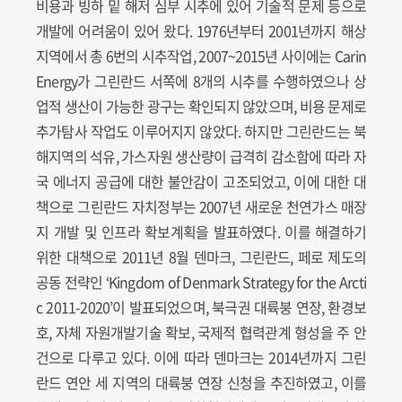
비용과 빙하 밑 해저 심부 시추에 있어 기술적 문제 등으로
개발에 어려움이 있어 왔다. 1976년부터 2001년까지 해상
지역에서 총 6번의 시추작업, 2007~2015년 사이에는 Carin
Energy가 그린란드 서쪽에 8개의 시추를 수행하였으나 상
업적 생산이 가능한 광구는 확인되지 않았으며, 비용 문제로
추가탐사 작업도 이루어지지 않았다. 하지만 그린란드는 북
해지역의 석유, 가스자원 생산량이 급격히 감소함에 따라 자
국 에너지 공급에 대한 불안감이 고조되었고, 이에 대한 대
책으로 그린란드 자치정부는 2007년 새로운 천연가스 매장
지 개발 및 인프라 확보계획을 발표하였다. 이를 해결하기
위한 대책으로 2011년 8월 덴마크, 그린란드, 페로 제도의
공동 전략인 ‘Kingdom of Denmark Strategy for the Arcti
c 2011-2020’이 발표되었으며, 북극권 대륙붕 연장, 환경보
호, 자체 자원개발기술 확보, 국제적 협력관계 형성을 주 안
건으로 다루고 있다. 이에 따라 덴마크는 2014년까지 그린
란드 연안 세 지역의 대륙붕 연장 신청을 추진하였고, 이를