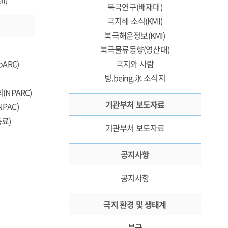
북극연구(배재대)
극지해 소식(KMI)
북극해운정보(KMI)
북극물류동향(영산대)
ARC)
극지와 사람
빙.being.氷 소식지
NPARC)
기관부처 보도자료
PAC)
료)
기관부처 보도자료
공지사항
공지사항
극지 환경 및 생태계
북극