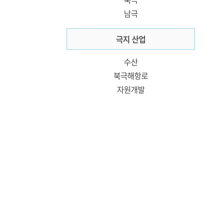
남극
극지 산업
수산
북극해항로
자원개발