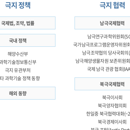
극지 정책
극지 협력
국제법, 조약, 법률
남극국제협력
남극연구과학위원회(SC
국내 정책
국가남극프로그램운영자위원회(
남극조약협의 당사국회의(A
해양수산부
남극해양생물자원 보존위원회(C
과학기술정보통신부
국제 남극 관광 협회(IAA
극지 유관부처
타 과학기술 정책 동향
북극국제협력
해외 동향
북극이사회
북극양자협의회
한일중 북극협력대화(~20
북극경제이사회
북극 포털(Arctic Porta