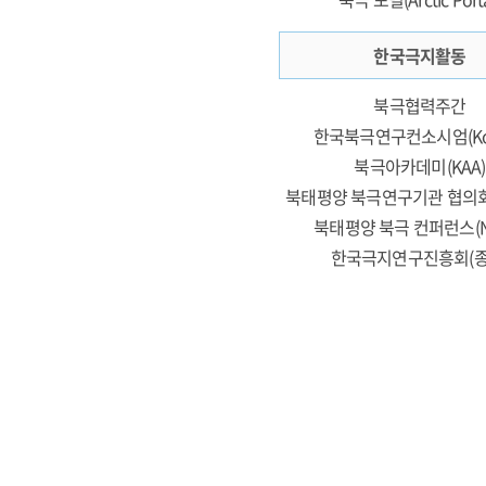
한국극지활동
북극협력주간
한국북극연구컨소시엄(Ko
북극아카데미(KAA)
북태평양 북극연구기관 협의회(
북태평양 북극 컨퍼런스(N
한국극지연구진흥회(종