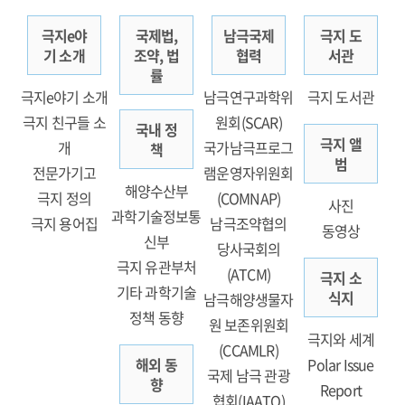
극지e야
국제법,
남극국제
극지 도
기 소개
조약, 법
협력
서관
률
극지e야기 소개
남극연구과학위
극지 도서관
극지 친구들 소
원회(SCAR)
국내 정
극지 앨
개
국가남극프로그
책
범
전문가기고
램운영자위원회
해양수산부
극지 정의
(COMNAP)
사진
과학기술정보통
극지 용어집
남극조약협의
동영상
신부
당사국회의
극지 유관부처
(ATCM)
극지 소
기타 과학기술
식지
남극해양생물자
정책 동향
원 보존위원회
극지와 세계
(CCAMLR)
해외 동
Polar Issue
국제 남극 관광
향
Report
협회(IAATO)