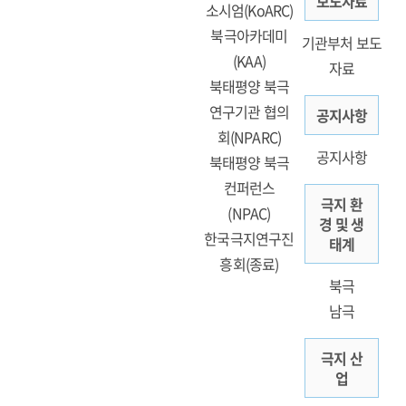
보도자료
소시엄(KoARC)
북극아카데미
기관부처 보도
(KAA)
자료
북태평양 북극
연구기관 협의
공지사항
회(NPARC)
공지사항
북태평양 북극
컨퍼런스
극지 환
(NPAC)
경 및 생
한국극지연구진
태계
흥회(종료)
북극
남극
극지 산
업