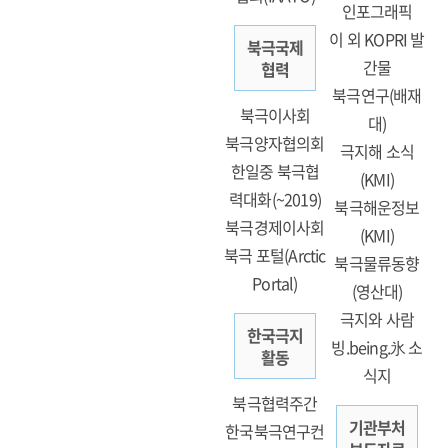
인포그래픽
이 외 KOPRI 발
북극국제
간물
협력
북극연구(배재
북극이사회
대)
북극양자협의회
극지해 소식
한일중 북극협
(KMI)
력대화(~2019)
북극해운정보
북극경제이사회
(KMI)
북극 포털(Arctic
북극물류동향
Portal)
(영산대)
극지와 사람
한국극지
빙.being.氷 소
활동
식지
북극협력주간
기관부처
한국북극연구컨