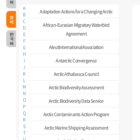
A
Adaptation Actions for a Changing Arctic
B
C
African-Eurasian Migratory Waterbird
D
Agreement
E
F
AleutInternationalAssociation
G
H
I
Antarctic Convergence
J
K
Arctic Athabasca Council
L
M
Arctic Biodiversity Assessment
N
O
Arctic Biodiversity Data Service
P
Q
Arctic Contaminants Action Program
R
S
Arctic Marine Shipping Assessment
T
U