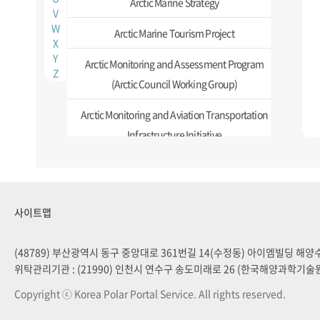
Arctic Marine Strategy
V
W
Arctic Marine Tourism Project
X
Y
Arctic Monitoring and Assessment Program
Z
(Arctic Council Working Group)
Arctic Monitoring and Aviation Transportation
Infrastructure Initiative
Arctic Ocean Review
Arctic Offshore Oil and Gas Guidelines
사이트맵
Arctic Regional Hydrographic Commission
(48789) 부산광역시 동구 중앙대로 361번길 14(수정동) 아이엠빌딩 해
Asian Forum for Polar Science
위탁관리기관 : (21990) 인천시 연수구 송도미래로 26 (한국해양과학기술
Association of Arctic Expedition Cruise
Copyright ⓒ Korea Polar Portal Service. All rights reserved.
Operators