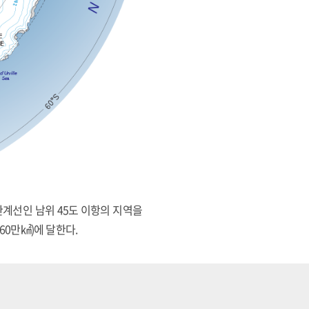
빙의 한계선인 남위 45도 이항의 지역을
60만㎢)에 달한다.