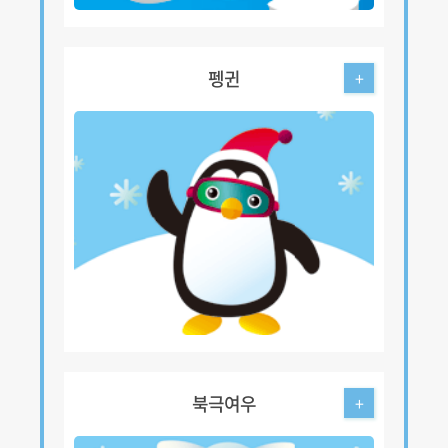
펭귄
+
북극여우
+