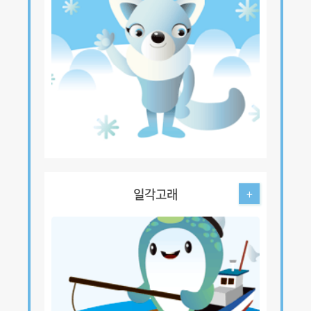
일각고래
+