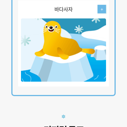
바다사자
+