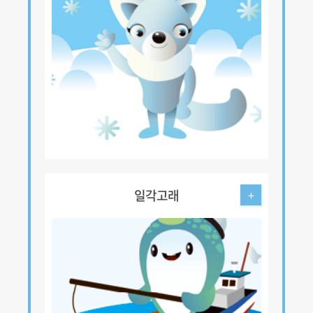
일각고래
+