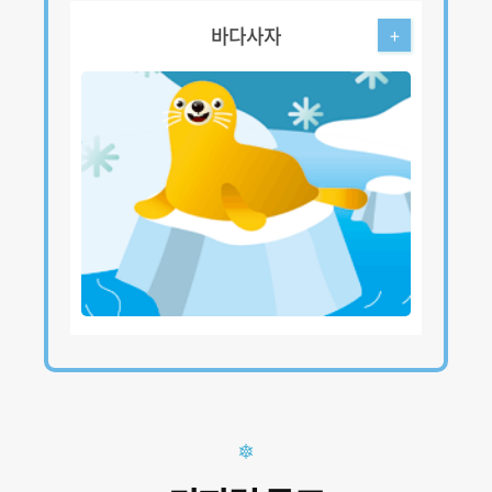
바다사자
+