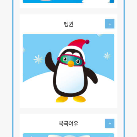
펭귄
+
북극여우
+