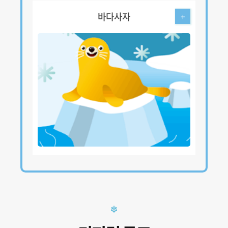
바다사자
+