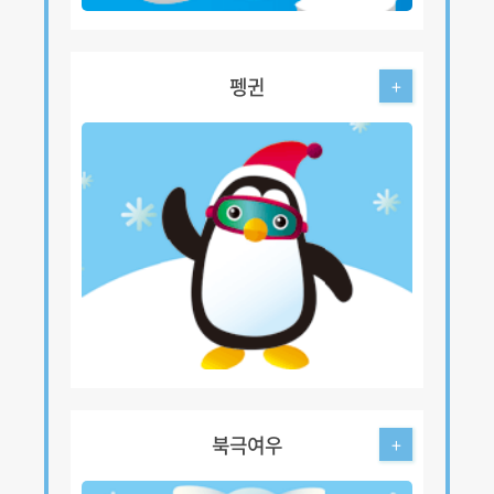
펭귄
+
북극여우
+