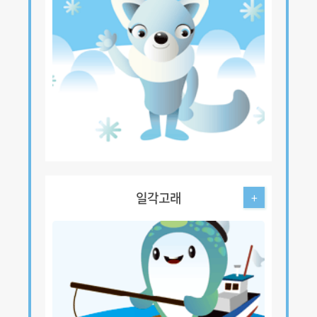
일각고래
+