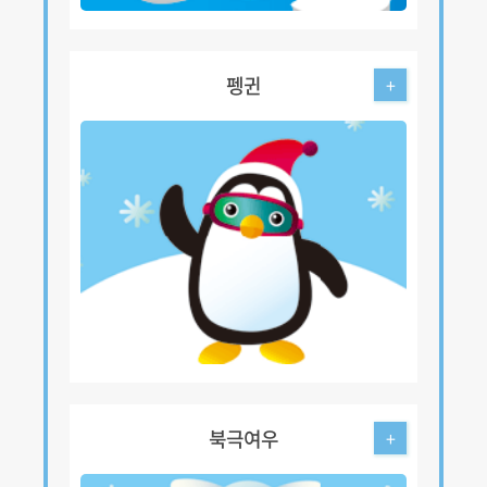
펭귄
+
북극여우
+