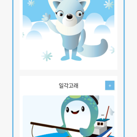
일각고래
+