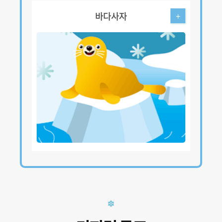
바다사자
+